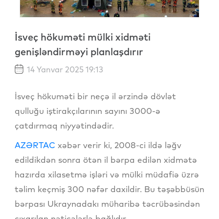
İsveç hökuməti mülki xidməti
genişləndirməyi planlaşdırır
14 Yanvar 2025 19:13
İsveç hökuməti bir neçə il ərzində dövlət
qulluğu iştirakçılarının sayını 3000-ə
çatdırmaq niyyətindədir.
AZƏRTAC
xəbər verir ki, 2008-ci ildə ləğv
edildikdən sonra ötən il bərpa edilən xidmətə
hazırda xilasetmə işləri və mülki müdafiə üzrə
təlim keçmiş 300 nəfər daxildir. Bu təşəbbüsün
bərpası Ukraynadakı müharibə təcrübəsindən
çıxarılan nəticələrlə bağlıdır.