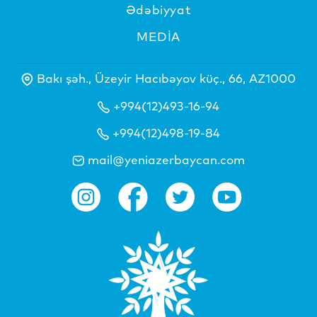
Ədəbiyyat
MEDİA
Bakı şəh., Üzeyir Hacıbəyov küç., 66, AZ1000
+994(12)493-16-94
+994(12)498-19-84
mail@yeniazerbaycan.com