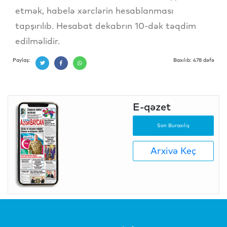
etmək, habelə xərclərin hesablanması
tapşırılıb. Hesabat dekabrın 10-dək təqdim
edilməlidir.
Paylaş:
Baxılıb: 478 dəfə
E-qəzet
Son Buraxılış
Arxivə Keç