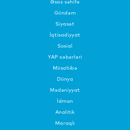
Əsas səhifə
Gündəm
Siyasət
İqtisadiyyat
Sosial
YAP xəbərləri
Müsahibə
Dünya
Mədəniyyat
İdman
Analitik
Maraqlı