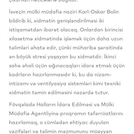
İsveçin mülki müdafiə naziri Karl-Oskar Bolin
bildirib ki, xidmətin genişləndirilməsi iki
istiqamətdən ibarət olacaq. Onlardan birincisi
xilasetmə xidmətində işləmək üçün daha uzun
təlimləri əhatə edir, çünki müharibə şəraitində
ən böyük stresi yaşayan bu xidmətdir. İkinci
sahə əhali üçün sığınacaqları idarə etmək üçün
kadrların hazırlanmasıdır ki, bu da nizam-
intizamı və ventilyasiya sistemləri kimi texniki
xidmətin təmin edilməsini nəzərdə tutur.
Fövqəladə Halların İdarə Edilməsi və Mülki
Müdafiə Agentliyinə proqramın təfərrüatlarını
hazırlamaq, o cümlədən ehtiyac duyulan
vəzifələri və təlimin məzmununu müəyyən