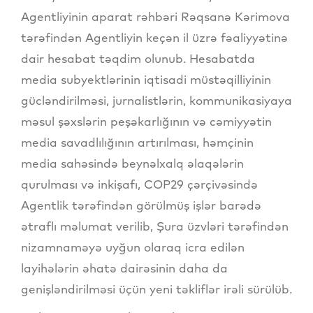
Agentliyinin aparat rəhbəri Rəqsanə Kərimova
tərəfindən Agentliyin keçən il üzrə fəaliyyətinə
dair hesabat təqdim olunub. Hesabatda
media subyektlərinin iqtisadi müstəqilliyinin
gücləndirilməsi, jurnalistlərin, kommunikasiyaya
məsul şəxslərin peşəkarlığının və cəmiyyətin
media savadlılığının artırılması, həmçinin
media sahəsində beynəlxalq əlaqələrin
qurulması və inkişafı, COP29 çərçivəsində
Agentlik tərəfindən görülmüş işlər barədə
ətraflı məlumat verilib, Şura üzvləri tərəfindən
nizamnaməyə uyğun olaraq icra edilən
layihələrin əhatə dairəsinin daha da
genişləndirilməsi üçün yeni təkliflər irəli sürülüb.