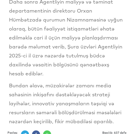
Daha sonra Agentliyin maliyyə və təminat
departamentinin direktoru Orxan
Hümbətzadə qurumun Nizamnaməsinə uyğun
olaraq, bütün fəaliyyət istiqamətləri əhatə
edilməklə cari il üçün maliyyə planlaşdırması
barədə məlumat verib, Şura üzvləri Agentliyin
2025-ci il üzrə nəzərdə tutulmuş büdcə
daxilində vəsaitin bölgüsünü qənaətbəxş
hesab ediblər.
Bundan əlavə, müzakirələr zamanı media
sahəsinin inkişafını dəstəkləyəcək strateji
layihələr, innovativ yanaşmaların təşviqi və
resursların səmərəli bölüşdürülməsi məsələləri
nəzərdən keçirilib, fikir mübadiləsi aparılıb.
Paylaş:
Baxılıb: 637 dəfə