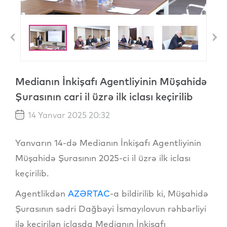
Previous
N
Medianın İnkişafı Agentliyinin Müşahidə
Şurasının cari il üzrə ilk iclası keçirilib
14 Yanvar 2025 20:32
Yanvarın 14-də Medianın İnkişafı Agentliyinin
Müşahidə Şurasının 2025-ci il üzrə ilk iclası
keçirilib.
Agentlikdən
AZƏRTAC
-a bildirilib ki, Müşahidə
Şurasının sədri Dağbəyi İsmayılovun rəhbərliyi
ilə keçirilən iclasda Medianın İnkişafı