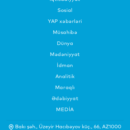
Sosial
YAP xəbərləri
Müsahibə
Dünya
Mədəniyyat
İdman
Analitik
Maraqlı
Ədəbiyyat
MEDİA
Bakı şəh., Üzeyir Hacıbəyov küç., 66, AZ1000