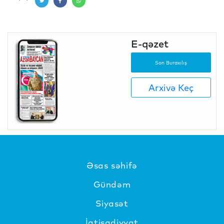
E-qəzet
Son Buraxılış
Arxivə Keç
Əsas səhifə
Gündəm
Siyasət
İqtisadiyyat