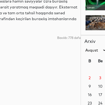
əxslərə həmin səviyyələr üzrə buraxılış
şərait yaratmaq məqsədi daşıyır. Eksternat
İdman
 və tam orta təhsil haqqında sənəd
əfindən keçirilən buraxılış imtahanlarında
Dünya
Baxılıb: 778 dəfə
Arxiv
Dünya
B
Be
2
3
Dünya
9
10
16
17
Dünya
23
24