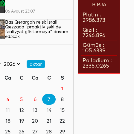
BİRJA
06 Avqust 23:07
Platin :
2986.373
Baş Qərargah rəisi: İsrail
Qəzzada “proaktiv şəkildə
Qızıl :
fəaliyyət göstərməyə" davam
7246.896
edəcək
06 Avqust 22:42
Gümüş :
105.6339
LNG daşımalarının xərcləri
kəskin artıb
Palladium :
2335.0265
06 Avqust 22:05
Ça
Ç
Ca
C
Ş
Avropanın 80-dək səhiyyə
təşkilatı Aİ-ni əhalinin istidən
1
qorunması üçün tədbirlər
görməyə çağırıb
4
5
6
7
8
06 Avqust 21:39
11
12
13
14
15
Rusiyanın Yaroslavl və Tver
vilayətlərinə dron hücumları
18
19
20
21
22
yaşayış binalarına zərər vurub
25
26
27
28
29
06 Avqust 21:17