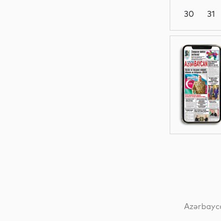
30
31
Siyasət
Siyasət
Dünya
Dünya
Azərbayca