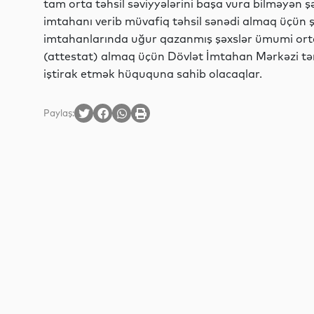
tam orta təhsil səviyyələrini başa vura bilməyən ş
imtahanı verib müvafiq təhsil sənədi almaq üçün 
imtahanlarında uğur qazanmış şəxslər ümumi orta
(attestat) almaq üçün Dövlət İmtahan Mərkəzi tər
iştirak etmək hüququna sahib olacaqlar.
Paylaş: