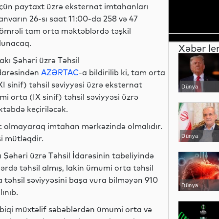
çün paytaxt üzrə eksternat imtahanları
anvarın 26-sı saat 11:00-da 258 və 47
ömrəli tam orta məktəblərdə təşkil
lunacaq.
Xəbər le
akı Şəhəri üzrə Təhsil
darəsindən
AZƏRTAC
-a bildirilib ki, tam orta
XI sinif) təhsil səviyyəsi üzrə eksternat
Dünya
orta (IX sinif) təhsil səviyyəsi üzrə
təbdə keçiriləcək.
c olmayaraq imtahan mərkəzində olmalıdır.
Dünya
si mütləqdir.
Şəhəri üzrə Təhsil İdarəsinin tabeliyində
lərdə təhsil almış, lakin ümumi orta təhsil
 təhsil səviyyəsini başa vura bilməyən 910
Dünya
ınıb.
tbiqi müxtəlif səbəblərdən ümumi orta və