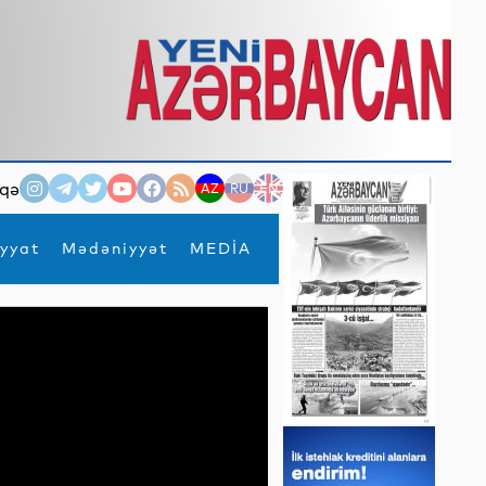
qə
AZ
RU
EN
yyat
Mədəniyyət
MEDİA
×