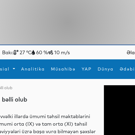
Bakı:
27 °C
60 %
10 m/s
Əla
sial
Analitika
Müsahibə
YAP
Dünya
Ədəbi
li olub
ya
İdman
Maraqlı
bəlli olub
İdman
Yeni texnologiyalar
vvəlki illərdə ümumi təhsil məktəblərini
mumi orta (IX) və tam orta (XI) təhsil
əviyyələri üzrə başa vura bilməyən şəxslər