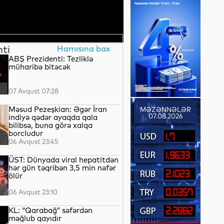
nti
Hamısına bax
ABŞ Prezidenti: Tezliklə
müharibə bitəcək
07 Avqust 07:28
Məsud Pezeşkian: Əgər İran
MƏZƏNNƏLƏR
07.08.2026
indiyə qədər ayaqda qala
bilibsə, buna görə xalqa
borcludur
1.7
06 Avqust 23:45
1.9633
ÜST: Dünyada viral hepatitdən
hər gün təqribən 3,5 min nəfər
2.1023
ölür
0.0357
06 Avqust 23:10
KL: “Qarabağ” səfərdən
2.2882
məğlub qayıdır