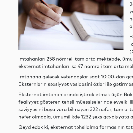
ü
y
n
o
B
İ
(
imtahanları 258 nömrəli tam orta məktəbdə, ümumi 
eksternat imtahanları isə 47 nömrəli tam orta mək
İmtahana gələcək vətəndaşlar saat 10:00-dan ge
Eksternlərin şəxsiyyət vəsiqəsini özləri ilə gətirmə
Eksternat imtahanlarında iştirak etmək üçün Bakı 
fəaliyyət göstərən təhsil müəssisələrində əvvəlki il
səviyyəsini başa vura bilməyən 322 nəfər, tam orta
nəfər olmaqla, ümumilikdə 1232 şəxs qeydiyyata al
Qeyd edək ki, eksternat təhsilalma formasının tə