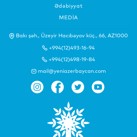
Ədəbiyyat
MEDİA
Bakı şəh., Üzeyir Hacıbəyov küç., 66, AZ1000
+994(12)493-16-94
+994(12)498-19-84
mail@yeniazerbaycan.com