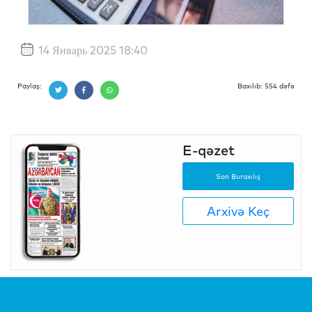
14 Январь 2025 18:40
Paylaş:
Baxılıb: 554 dəfə
E-qəzet
Son Buraxılış
Arxivə Keç