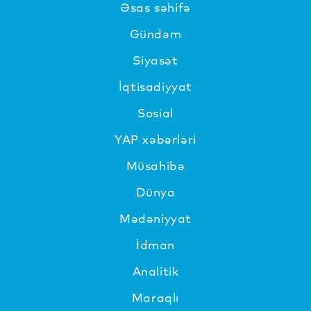
Əsas səhifə
Gündəm
Siyasət
İqtisadiyyat
Sosial
YAP xəbərləri
Müsahibə
Dünya
Mədəniyyat
İdman
Analitik
Maraqlı