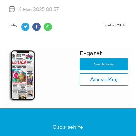
14 Май 2025 08:57
Paylaş:
Baxılıb: 593 dəfə
E-qəzet
Son Buraxılış
Arxivə Keç
Əsas səhifə