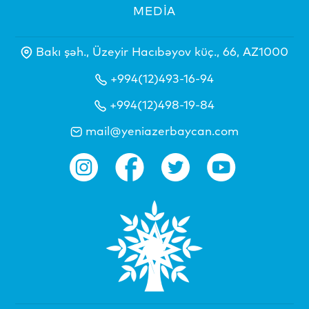
MEDİA
Bakı şəh., Üzeyir Hacıbəyov küç., 66, AZ1000
+994(12)493-16-94
+994(12)498-19-84
mail@yeniazerbaycan.com