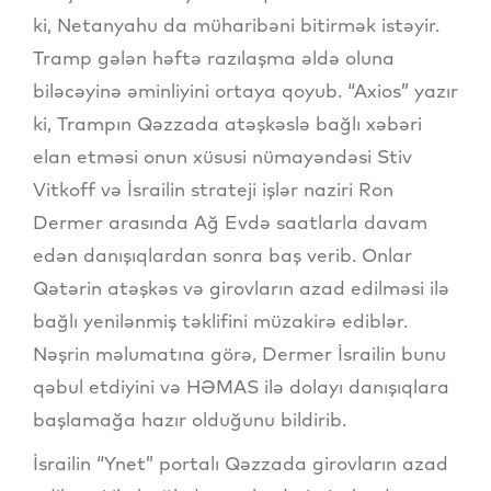
ki, Netanyahu da müharibəni bitirmək istəyir.
Tramp gələn həftə razılaşma əldə oluna
biləcəyinə əminliyini ortaya qoyub. “Axios” yazır
ki, Trampın Qəzzada atəşkəslə bağlı xəbəri
elan etməsi onun xüsusi nümayəndəsi Stiv
Vitkoff və İsrailin strateji işlər naziri Ron
Dermer arasında Ağ Evdə saatlarla davam
edən danışıqlardan sonra baş verib. Onlar
Qətərin atəşkəs və girovların azad edilməsi ilə
bağlı yenilənmiş təklifini müzakirə ediblər.
Nəşrin məlumatına görə, Dermer İsrailin bunu
qəbul etdiyini və HƏMAS ilə dolayı danışıqlara
başlamağa hazır olduğunu bildirib.
İsrailin “Ynet” portalı Qəzzada girovların azad