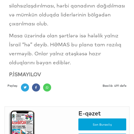
silahsızlaşdırılması, hərbi qanadının dağıdılması
və mümkün olduqda liderlərinin bölgədən
çıxarılması olub.
Masa üzərində olan şərtlərə isə hələlik yalnız
İsrail “hə” deyib. HƏMAS bu plana tam razılıq
verməyib. Onlar yalnız atəşkəsə hazır
olduqlarını bəyan ediblər.
P.İSMAYILOV
Paylaş:
Baxılıb: 491 dəfə
E-qəzet
Son Buraxılış