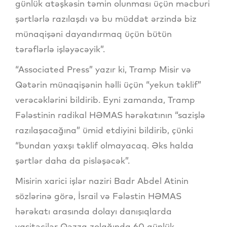
günlük atəşkəsin təmin olunması üçün məcburi
şərtlərlə razılaşdı və bu müddət ərzində biz
münaqişəni dayandırmaq üçün bütün
tərəflərlə işləyəcəyik”.
“Associated Press” yazır ki, Tramp Misir və
Qətərin münaqişənin həlli üçün “yekun təklif”
verəcəklərini bildirib. Eyni zamanda, Tramp
Fələstinin radikal HƏMAS hərəkatının “sazişlə
razılaşacağına” ümid etdiyini bildirib, çünki
“bundan yaxşı təklif olmayacaq. Əks halda
şərtlər daha da pisləşəcək”.
Misirin xarici işlər naziri Badr Abdel Atinin
sözlərinə görə, İsrail və Fələstin HƏMAS
hərəkatı arasında dolayı danışıqlarda
vasitəçilər Qəzza zolağında 60 günlük