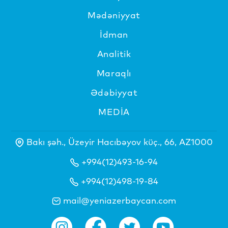
Mədəniyyat
İdman
Analitik
Maraqlı
Ədəbiyyat
MEDİA
Bakı şəh., Üzeyir Hacıbəyov küç., 66, AZ1000
+994(12)493-16-94
+994(12)498-19-84
mail@yeniazerbaycan.com