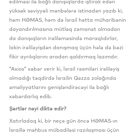
edilməsi ilə bağlı danışıqlarda iştirak edən
yüksək səviyyəli mənbələrə istinadən yazıb ki,
həm HƏMAS, həm də İsrail hətta müharibənin
dayandırılmasına mütləq zəmanət olmadan
da danışıqların irəliləməsində maraqlıdırlar,
lakin irəliləyişdən danışmaq üçün hələ də bəzi
fikir ayrılıqlarını aradan qaldırmaq lazımdır.
“Axios” xəbər verir ki, İsrail rəsmiləri irəliləyiş
olmadığı təqdirdə İsrailin Qəzza zolağında
əməliyyatlarını genişləndirəcəyi ilə bağlı
xəbərdarlıq edib.
Şərtlər nəyi diktə edir?
Xatırladaq ki, bir neçə gün öncə HƏMAS-ın
İsraillə məhbus mübadiləsi razılaşması üçün