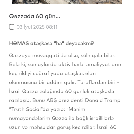
Qəzzada 60 gün...
03 İyul 2025 08:11
HƏMAS atəşkəsə “hə” deyəcəkmi?
Qəzzaya müvəqqəti də olsa, sülh gələ bilər.
Belə ki, son aylarda aktiv hərbi əməliyyatların
keçirildiyi coğrafiyada atəşkəs elan
olunmasına bir addım qalır. Tərəflərdən biri -
İsrail Qəzza zolağında 60 günlük atəşkəslə
razılaşıb. Bunu ABŞ prezidenti Donald Tramp
“Truth Social”da yazıb: “Mənim
nümayəndələrim Qəzza ilə bağlı israillilərlə
uzun və məhsuldar görüş keçirdilər. İsrail 60