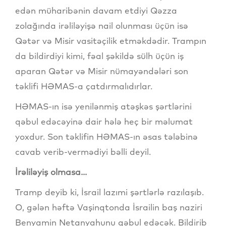
edən müharibənin davam etdiyi Qəzza
zolağında irəliləyişə nail olunması üçün isə
Qətər və Misir vasitəçilik etməkdədir. Trampın
da bildirdiyi kimi, fəal şəkildə sülh üçün iş
aparan Qətər və Misir nümayəndələri son
təklifi HƏMAS-a çatdırmalıdırlar.
HƏMAS-ın isə yenilənmiş atəşkəs şərtlərini
qəbul edəcəyinə dair hələ heç bir məlumat
yoxdur. Son təklifin HƏMAS-ın əsas tələbinə
cavab verib-vermədiyi bəlli deyil.
İrəliləyiş olmasa...
Tramp deyib ki, İsrail lazımi şərtlərlə razılaşıb.
O, gələn həftə Vaşinqtonda İsrailin baş naziri
Benyamin Netanyahunu qəbul edəcək. Bildirib