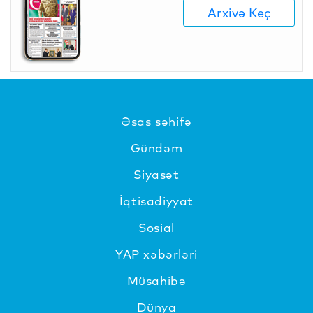
Arxivə Keç
Əsas səhifə
Gündəm
Siyasət
İqtisadiyyat
Sosial
YAP xəbərləri
Müsahibə
Dünya