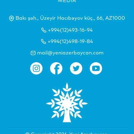
MEDİA
Bakı şəh., Üzeyir Hacıbəyov küç., 66, AZ1000
+994(12)493-16-94
+994(12)498-19-84
mail@yeniazerbaycan.com