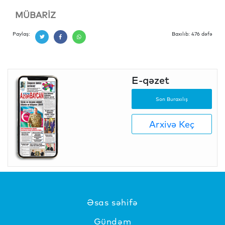
MÜBARİZ
Paylaş:
Baxılıb: 476 dəfə
E-qəzet
Son Buraxılış
Arxivə Keç
Əsas səhifə
Gündəm