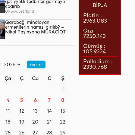
qətiyyətli tədbirlər görməyə
BİRJA
çağırıb
09 Avqust 16:18
Platin :
2963.083
Qarabağı minalayan
ermənilərin hamısı qırılıb? –
Qızıl :
Nikol Paşinyana MÜRACİƏT
7250.143
09 Avqust 16:00
Gümüş :
105.9224
“Qalatasaray” rusiyalı
futbolçunun transferi üçün
Palladium :
“Lokomotiv”lə anlaşıb
2330.768
09 Avqust 15:56
Ça
Ç
Ca
C
Ş
Qazaxda 11,7 min hektar taxıl
sahəsindən 39 min tondan çox
1
məhsul götürülüb
4
5
6
7
8
09 Avqust 15:23
11
12
13
14
15
Gəzə bilməyən ən ağır quş:
qanadlarının eni 7 metr olub
18
19
20
21
22
25
26
27
28
29
09 Avqust 14:50