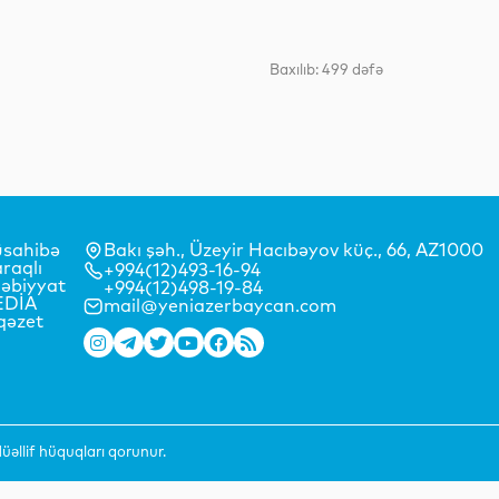
İdman
Baxılıb: 499 dəfə
Hadisə
Dünya
sahibə
Bakı şəh., Üzeyir Hacıbəyov küç., 66, AZ1000
raqlı
+994(12)493-16-94
əbiyyat
+994(12)498-19-84
EDİA
mail@yeniazerbaycan.com
qəzet
Dünya
əllif hüquqları qorunur.
Siyasət