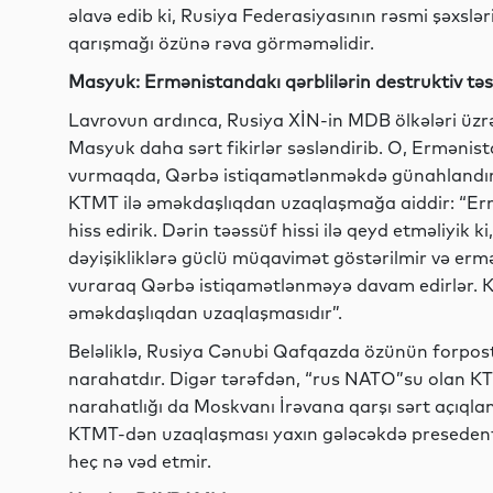
əlavə edib ki, Rusiya Federasiyasının rəsmi şəxsləri
qarışmağı özünə rəva görməməlidir.
Masyuk: Ermənistandakı qərblilərin destruktiv təsir
Lavrovun ardınca, Rusiya XİN-in MDB ölkələri üzr
Masyuk daha sərt fikirlər səsləndirib. O, Ermənist
vurmaqda, Qərbə istiqamətlənməkdə günahlandırıb.
KTMT ilə əməkdaşlıqdan uzaqlaşmağa aiddir: “Ermən
hiss edirik. Dərin təəssüf hissi ilə qeyd etməliyik
dəyişikliklərə güclü müqavimət göstərilmir və ermə
vuraraq Qərbə istiqamətlənməyə davam edirlər. K
əməkdaşlıqdan uzaqlaşmasıdır”.
Beləliklə, Rusiya Cənubi Qafqazda özünün forpost
narahatdır. Digər tərəfdən, “rus NATO”su olan KT
narahatlığı da Moskvanı İrəvana qarşı sərt açıql
KTMT-dən uzaqlaşması yaxın gələcəkdə presedent y
heç nə vəd etmir.