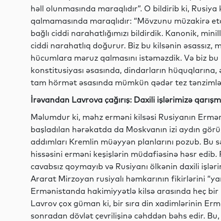
həll olunmasında maraqlıdır”. O bildirib ki, Rusiy
qalmamasında maraqlıdır: “Mövzunu müzakirə etdi
bağlı ciddi narahatlığımızı bildirdik. Kanonik, mini
ciddi narahatlıq doğurur. Biz bu kilsənin əsassız,
hücumlara məruz qalmasını istəməzdik. Və biz bu
konstitusiyası əsasında, dindarların hüquqlarına, 
tam hörmət əsasında mümkün qədər tez tənzimlə
İrəvandan Lavrova çağırış: Daxili işlərimizə qarışm
Məlumdur ki, məhz erməni kilsəsi Rusiyanın Ermən
başladılan hərəkatda da Moskvanın izi aydın görün
addımları Kremlin müəyyən planlarını pozub. Bu s
hissəsini erməni keşişlərin müdafiəsinə həsr edib.
cavabsız qoymayıb və Rusiyanı ölkənin daxili işləri
Ararat Mirzoyan rusiyalı həmkarının fikirlərini “
Ermənistanda hakimiyyətlə kilsə arasında heç bir 
Lavrov çox güman ki, bir sıra din xadimlərinin Erm
sonradan dövlət çevrilişinə cəhddən bəhs edir. Bu,