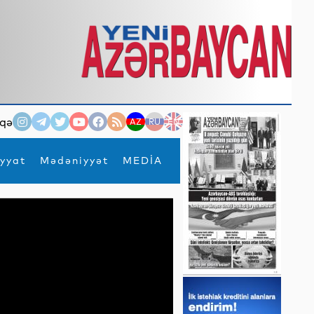
qə
AZ
RU
EN
yyat
Mədəniyyət
MEDİA
×