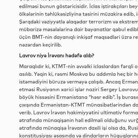
edilməsi bunun göstəricisidir. İclas iştirakçıları 
ölkələrinin təhlükəsizliyinə təsirini müzakirə edib,
Şərqdəki vəziyyətlə əlaqədar terrorizm və ekstr
mübarizə məsələlərinə dair bəyanatlar qəbul edib
üçün BMT-nin dayanıqlı inkişaf məqsədləri üzrə r
nəzərdən keçirilib.
Lavrov niyə İrəvanı hədəfə alıb?
Maraqlıdır ki, KTMT-nin əvvəlki iclaslardan fərqli
asılıb. Yəqin ki, rəsmi Moskva bu addımla heç bi
istəmədiyini büruzə verməyə çalışıb. Ancaq Ermənis
etməsi Rusiyanın xarici işlər naziri Sergey Lavrovu
böyük hissəsini Ermənistana “həsr edib”. İş burası
çıxışında Ermənistan-KTMT münasibətlərindən da
verib. Lavrov İrəvan hakimiyyətini ultimativ form
ətrafında münaqişənin həll edilməli olduğunu vurğ
ətrafında münaqişə İrəvanın daxili işi olsa da, Ru
konstitusiyası əsasında və dindarların hüquqlar