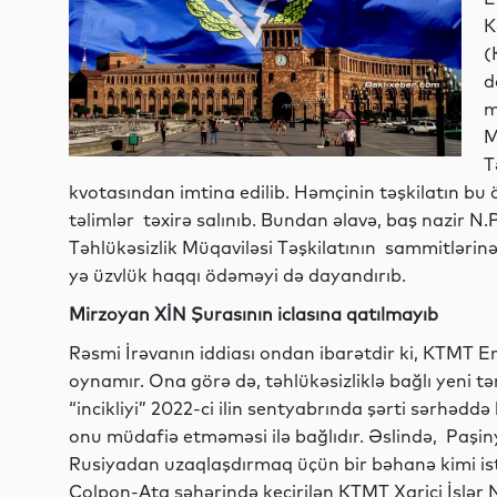
K
(
d
m
M
T
kvotasından imtina edilib. Həmçinin təşkilatın bu 
təlimlər təxirə salınıb. Bundan əlavə, baş nazir 
Təhlükəsizlik Müqaviləsi Təşkilatının sammitləri
yə üzvlük haqqı ödəməyi də dayandırıb.
Mirzoyan XİN Şurasının iclasına qatılmayıb
Rəsmi İrəvanın iddiası ondan ibarətdir ki, KTMT E
oynamır. Ona görə də, təhlükəsizliklə bağlı yeni t
“incikliyi” 2022-ci ilin sentyabrında şərti sərhə
onu müdafiə etməməsi ilə bağlıdır. Əslində, Paşi
Rusiyadan uzaqlaşdırmaq üçün bir bəhanə kimi ist
Çolpon-Ata şəhərində keçirilən KTMT Xarici İşlər N