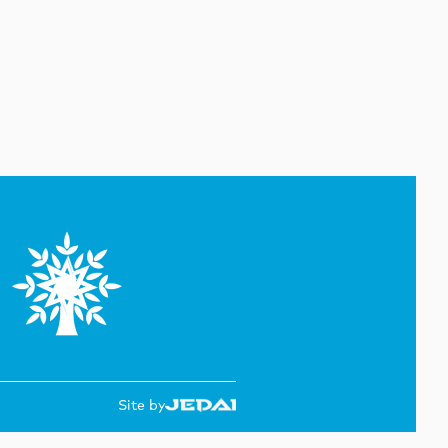
09 Avqust 10:17
Ucarda avtomobilin vurduğu
velosipedçi ölüb
09 Avqust 09:59
Belqorod vilayətinə dron
hücumu olub, 13 nəfər
yaralanıb
09 Avqust 09:25
İraqda qonşu ölkəyə hücum
planlaşdıran qrup üzvləri həbs
edilib
09 Avqust 08:50
Hakan Fidan: Türkiyə
Azərbaycan və Ermənistan
arasında davamlı sülhün əldə
edilməsi səylərini dəstəkləyir
Site by
09 Avqust 08:33
Qaziantepdə 4,5 bal gücündə