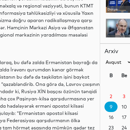
beynəlxalq və regional vəziyyəti, bunun KTMT
Dünya
 informasiya təhlükəsizliyi və xüsusilə Yaxın
emizmə doğru aparan radikallaşmaya qarşı
lər. Həmçinin Mərkəzi Asiya və Əfqanıstan
egional mərkəzinin yaradılması məsələsi
Siyasət
Arxiv
 olaraq, bu dəfə zalda Ermənistan bayrağı da
İdman
r halda İrəvanı qurumdan kənar görmək
B
Be
tanın bu dəfə də təşkilatın işini baykot
 “qəzəbləndirib. Ona görə də, Lavrov çıxışının
ndadır ki, Rusiya XİN başçısı özünün tənqidi
2
3
İqtisadiyyat
ha çox Paşinyan-kilsə qarşıdurmasına yer
ada hədələyərək erməni apostol kilsəsi
9
10
ulayıb: “Ermənistan apostol kilsəsi
16
17
siya Federasiyası qarşıdurmanın ölkə
ına tam hörmət əsasında mümkün qədər tez
Maraqlı
23
24