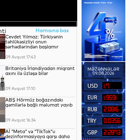
nti
Hamısına bax
Cevdet Yılmaz: Türkiyənin
təhlükəsizliyi onun
sərhədlərindən başlamır
09 Avqust 17:43
Britaniya İrlandiyadan miqrant
MƏZƏNNƏLƏR
axını ilə üzləşə bilər
09.08.2026
1.7
09 Avqust 17:10
1.9591
ABŞ Hörmüz boğazındakı
gəmilərlə bağlı məlumat yayıb
2.0816
09 Avqust 16:34
0.0356
Aİ “Meta” və “TikTok”u
2.2873
dezinformasiyaya qarşı daha