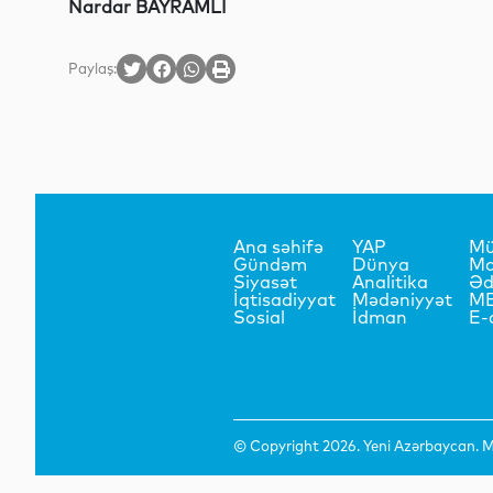
Nardar BAYRAMLI
Paylaş:
Ana səhifə
YAP
Mü
Gündəm
Dünya
Ma
Siyasət
Analitika
Əd
İqtisadiyyat
Mədəniyyət
M
Sosial
İdman
E-
© Copyright 2026. Yeni Azərbaycan. Mü