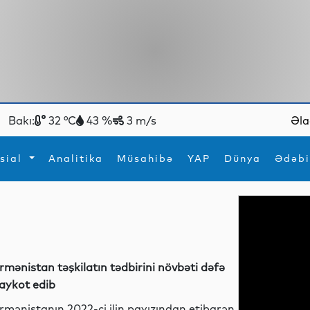
Bakı:
32 °C
43 %
3 m/s
Əla
sial
Analitika
Müsahibə
YAP
Dünya
Ədəbi
ya
İdman
Maraqlı
İdman
Yeni texnologiyalar
rmənistan təşkilatın tədbirini növbəti dəfə
aykot edib
rmənistanın 2022-ci ilin payızından etibarən