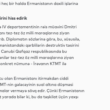
 heç bir halda Ermənistanın daxili işlərinə
Dünya
ini hiss edirik
ə IV departamentinin rəis müavini Dmitri
anı tez-tez öz milli maraqlarına ziyan
Hadisə
 Diplomatın sözlərinə görə, bu, xüsusilə,
istandakı qərblilərin destruktiv təsirini
 ki, Cənubi Qafqaz respublikasında bu
nilər tez-tez öz milli maraqlarına ziyan
Dünya
onkret nümunə - İrəvanın KTMT ilə
u olan Ermənistanı itirməkdən ciddi
MT-nin gələcəyinin sual altına düşməsi
Hadisə
amalar verməyə sövq edir. Çünki Ermənistanın
arada bilər ki, bu da təşkilat üçün yaxşı