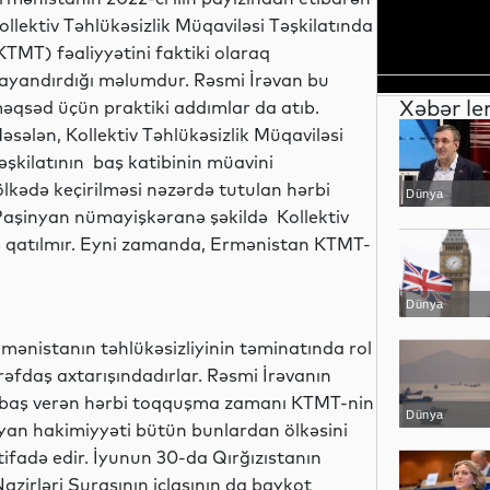
ollektiv Təhlükəsizlik Müqaviləsi Təşkilatında
KTMT) fəaliyyətini faktiki olaraq
ayandırdığı məlumdur. Rəsmi İrəvan bu
Xəbər le
əqsəd üçün praktiki addımlar da atıb.
əsələn, Kollektiv Təhlükəsizlik Müqaviləsi
əşkilatının baş katibinin müavini
ölkədə keçirilməsi nəzərdə tutulan hərbi
Dünya
N.Paşinyan nümayişkəranə şəkildə Kollektiv
nə qatılmır. Eyni zamanda, Ermənistan KTMT-
Dünya
rmənistanın təhlükəsizliyinin təminatında rol
ərəfdaş axtarışındadırlar. Rəsmi İrəvanın
ddə baş verən hərbi toqquşma zamanı KTMT-nin
Dünya
nyan hakimiyyəti bütün bunlardan ölkəsini
ifadə edir. İyunun 30-da Qırğızıstanın
azirləri Şurasının iclasının da baykot