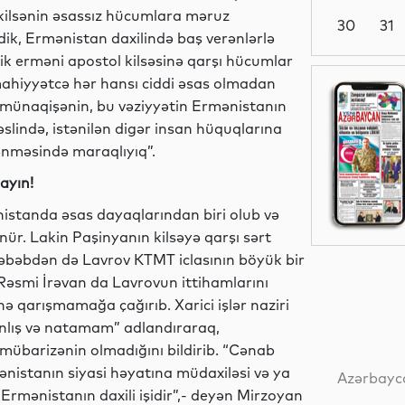
a kilsənin əsassız hücumlara məruz
30
31
k, Ermənistan daxilində baş verənlərlə
llik erməni apostol kilsəsinə qarşı hücumlar
 mahiyyətcə hər hansı ciddi əsas olmadan
İdman
 münaqişənin, bu vəziyyətin Ermənistanın
əslində, istənilən digər insan hüquqlarına
nməsində maraqlıyıq”.
Dünya
ayın!
istanda əsas dayaqlarından biri olub və
ür. Lakin Paşinyanın kilsəyə qarşı sərt
əbəbdən də Lavrov KTMT iclasının böyük bir
Maraqlı
 Rəsmi İrəvan da Lavrovun ittihamlarını
nə qarışmamağa çağırıb. Xarici işlər naziri
yanlış və natamam” adlandıraraq,
mübarizənin olmadığını bildirib. “Cənab
Yeni
ənistanın siyasi həyatına müdaxiləsi və ya
texnologiyalar
Azərbayca
 Ermənistanın daxili işidir”,- deyən Mirzoyan