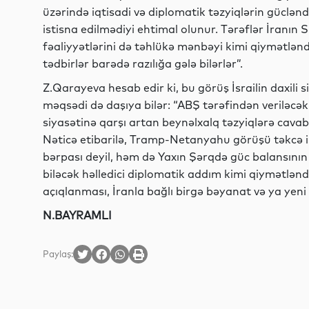
üzərində iqtisadi və diplomatik təzyiqlərin güclənd
istisna edilmədiyi ehtimal olunur. Tərəflər İranın
fəaliyyətlərini də təhlükə mənbəyi kimi qiymətlənd
tədbirlər barədə razılığa gələ bilərlər”.
Z.Qarayeva hesab edir ki, bu görüş İsrailin daxili
məqsədi də daşıya bilər: “ABŞ tərəfindən veriləc
siyasətinə qarşı artan beynəlxalq təzyiqlərə cavab
Nəticə etibarilə, Tramp-Netanyahu görüşü təkcə ik
bərpası deyil, həm də Yaxın Şərqdə güc balansını
biləcək həlledici diplomatik addım kimi qiymətlənd
açıqlanması, İranla bağlı birgə bəyanat və ya yeni s
N.BAYRAMLI
Paylaş: