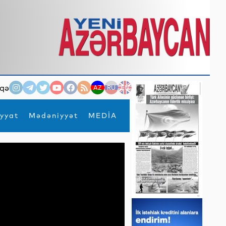
qə
AZ
RU
EN
yyat
Mədəniyyət
MEDİA
×