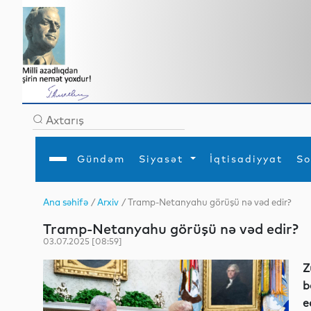
Gündəm
Siyasət
İqtisadiyyat
So
Ana səhifə
/
Arxiv
/ Tramp-Netanyahu görüşü nə vəd edir?
Ana səhifə
Ədəbiyyat
Siyasət
Sosial
Dün
Tramp-Netanyahu görüşü nə vəd edir?
Gündəm
MEDİA
Xarici siyasət
Turizm
İqtisadiyyat
Daxili siyasət
Elm
03.07.2025 [08:59]
YAP
Din
Analitika
Hadisə
Z
Mədəniyyət
Diaspor
b
Müsahibə
e