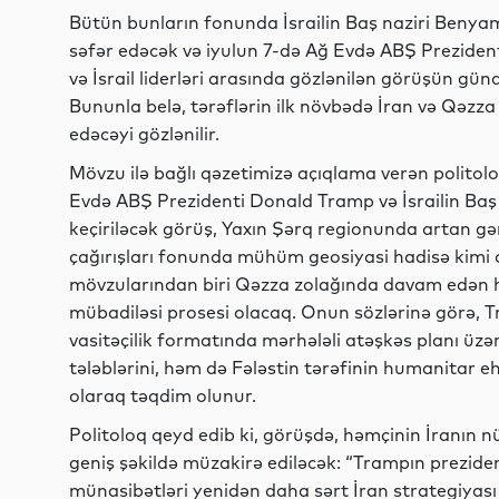
Bütün bunların fonunda İsrailin Baş naziri Beny
səfər edəcək və iyulun 7-də Ağ Evdə ABŞ Prezide
və İsrail liderləri arasında gözlənilən görüşün günd
Bununla belə, tərəflərin ilk növbədə İran və Qəzza
edəcəyi gözlənilir.
Mövzu ilə bağlı qəzetimizə açıqlama verən politolo
Evdə ABŞ Prezidenti Donald Tramp və İsrailin Ba
keçiriləcək görüş, Yaxın Şərq regionunda artan gərg
çağırışları fonunda mühüm geosiyasi hadisə kimi 
mövzularından biri Qəzza zolağında davam edən hə
mübadiləsi prosesi olacaq. Onun sözlərinə görə, T
vasitəçilik formatında mərhələli atəşkəs planı üzəri
tələblərini, həm də Fələstin tərəfinin humanitar 
olaraq təqdim olunur.
Politoloq qeyd edib ki, görüşdə, həmçinin İranın n
geniş şəkildə müzakirə ediləcək: “Trampın preziden
münasibətləri yenidən daha sərt İran strategiyası