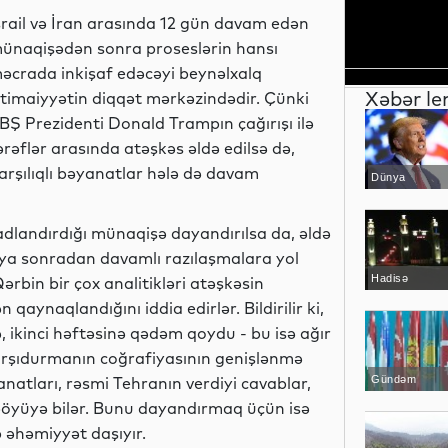
srail və İran arasında 12 gün davam edən
ünaqişədən sonra proseslərin hansı
əcrada inkişaf edəcəyi beynəlxalq
Xəbər le
ctimaiyyətin diqqət mərkəzindədir. Çünki
BŞ Prezidenti Donald Trampın çağırışı ilə
ərəflər arasında atəşkəs əldə edilsə də,
arşılıqlı bəyanatlar hələ də davam
Dünya
adlandırdığı münaqişə dayandırılsa da, əldə
 ya sonradan davamlı razılaşmalara yol
Hadisə
ərbin bir çox analitikləri atəşkəsin
ynaqlandığını iddia edirlər. Bildirilir ki,
 ikinci həftəsinə qədəm qoydu - bu isə ağır
 qarşıdurmanın coğrafiyasının genişlənmə
natları, rəsmi Tehranın verdiyi cavablar,
Gündəm
s böyüyə bilər. Bunu dayandırmaq üçün isə
 əhəmiyyət daşıyır.