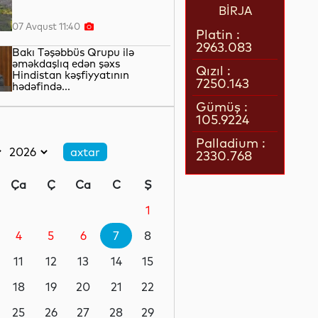
BİRJA
07 Avqust 11:40
Platin :
2963.083
Bakı Təşəbbüs Qrupu ilə
əməkdaşlıq edən şəxs
Qızıl :
Hindistan kəşfiyyatının
7250.143
hədəfində...
07 Avqust 11:20
Gümüş :
105.9224
Uşaqların sosial
platformalardan istifadəsi
Palladium :
qanunla tənzimlənəcək
2330.768
07 Avqust 10:50
Ça
Ç
Ca
C
Ş
Bir məktubun izi ilə...
1
4
5
6
7
8
07 Avqust 10:30
11
12
13
14
15
Razılaşma “qapıdadır”...
18
19
20
21
22
25
26
27
28
29
07 Avqust 10:05