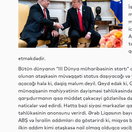
İ
m
m
i
A
t
q
etməkdədir.
Bütün dünyanın “III Dünya müharibəsinin startı” 
olunan atəşkəsin müvəqqəti status daşıyacağı və
açacağı hələ ki, dəqiq məlum deyil. Qeyd edək ki, Q
münaqişənin mahiyyətinin dəyişməsi təhlükəsindən qa
qarşıdurmanın qısa müddət çəkəcəyi gözlənilsə də,
nəticələr vəd edirdi. Hətta bəzi siyasi mərkəzlər
təhlükəsinin anonsunu verirdi. Ərəb Liqasının bəya
ABŞ və İsrailin addımları da göstərirdi ki, miqya
ilkin addım kimi atəşkəsə nail olmaq olduqca vacib