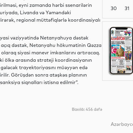
irilməsi, eyni zamanda hərbi ssenarilərin
30
31
 Suriyada, Livanda və Yəməndəki
irərək, regional müttəfiqlərlə koordinasiyalı
Analitik
 siyasi vəziyyətində Netanyahuya dəstək
ək açıq dəstək, Netanyahu hökumətinin Qəzza
 olaraq siyasi manevr imkanlarını artıracaq.
Analitik
i ölkə arasında strateji koordinasiyanın
n gələcək trayektoriyasını müəyyən edə
irilir. Görüşdən sonra atəşkəs planının
anksiya siqnalları istisna edilmir”.
Ədəbiyyat
Baxılıb: 456 dəfə
Dünya
Azərbayca