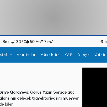
Bakı:
30 °C
50 %
7 m/s
Əla
sial
Analitika
Müsahibə
YAP
Dünya
Ədəbi
ya
İdman
Maraqlı
İdman
Yeni texnologiyalar
üriyə Qarayeva: Görüş Yaxın Şərqdə güc
alansının gələcək trayektoriyasını müəyyən
də bilər