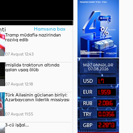
nti
Hamısına bax
Tramp müdafiə nazirindən
razılıq edib
07 Avqust 12:43
İmişlidə traktorun altında
MƏZƏNNƏLƏR
07.08.2026
qalan uşaq ölüb
1.7
07 Avqust 12:18
1.9591
Türk Ailəsinin güclənən birliyi:
Azərbaycanın liderlik missiyası
2.0816
0.0356
07 Avqust 11:55
3-cü işğal...
2.2873