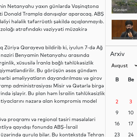
amin Netanyahu yaxın günlərdə Vaşinqtona
Gündəm
nti Donald Trampla danışıqlar aparacaq. ABŞ
əliyi hələlik təfərrüatlı şəkildə açıqlanmayıb.
 zolağı ətrafındakı vəziyyəti müzakirə
Siyasət
q Züriyə Qarayeva bildirib ki, iyulun 7-də Ağ
Arxiv
ş naziri Benyamin Netanyahu arasında
inlik, xüsusilə İranla bağlı təhlükəsizlik
qiymətləndirilir. Bu görüşün əsas gündəm
Sosial
rbi əməliyyatların dayandırılması və girov
B
Be
ramp administrasiyası Misir və Qətərlə birgə
ndə işləyir. Bu plan həm İsrailin təhlükəsizlik
ehtiyaclarını nəzərə alan kompromis model
2
3
Analitik
9
10
üvə proqramı və regional təsiri məsələləri
16
17
tliyə qayıdışı fonunda ABŞ-İsrail
 üzərində qurula bilər. Bu kontekstdə Tehran
Analitik
23
24