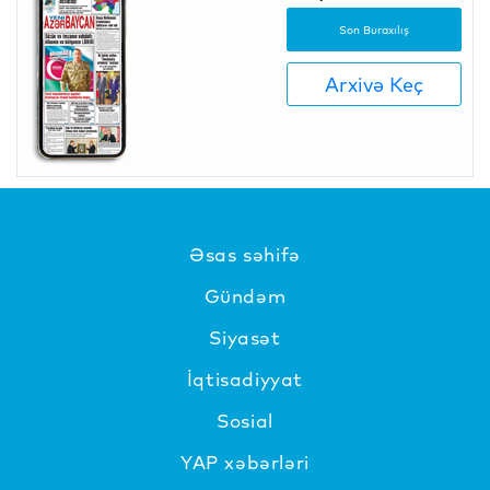
Son Buraxılış
Arxivə Keç
Əsas səhifə
Gündəm
Siyasət
İqtisadiyyat
Sosial
YAP xəbərləri