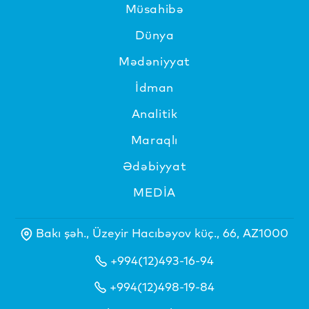
Müsahibə
Dünya
Mədəniyyat
İdman
Analitik
Maraqlı
Ədəbiyyat
MEDİA
Bakı şəh., Üzeyir Hacıbəyov küç., 66, AZ1000
+994(12)493-16-94
+994(12)498-19-84