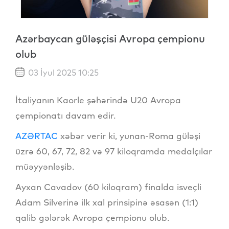
Azərbaycan güləşçisi Avropa çempionu
olub
03 İyul 2025 10:25
İtaliyanın Kaorle şəhərində U20 Avropa
çempionatı davam edir.
AZƏRTAC
xəbər verir ki, yunan-Roma güləşi
üzrə 60, 67, 72, 82 və 97 kiloqramda medalçılar
müəyyənləşib.
Ayxan Cavadov (60 kiloqram) finalda isveçli
Adam Silverinə ilk xal prinsipinə əsasən (1:1)
qalib gələrək Avropa çempionu olub.