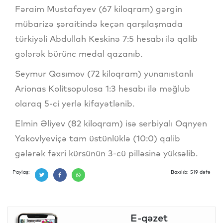
Fəraim Mustafayev (67 kiloqram) gərgin
mübarizə şəraitində keçən qarşılaşmada
türkiyəli Abdullah Keskinə 7:5 hesabı ilə qalib
gələrək bürünc medal qazanıb.
Seymur Qasımov (72 kiloqram) yunanıstanlı
Arionas Kolitsopulosa 1:3 hesabı ilə məğlub
olaraq 5-ci yerlə kifayətlənib.
Elmin Əliyev (82 kiloqram) isə serbiyalı Oqnyen
Yakovlyeviçə tam üstünlüklə (10:0) qalib
gələrək fəxri kürsünün 3-cü pilləsinə yüksəlib.
Paylaş:
Baxılıb: 519 dəfə
E-qəzet