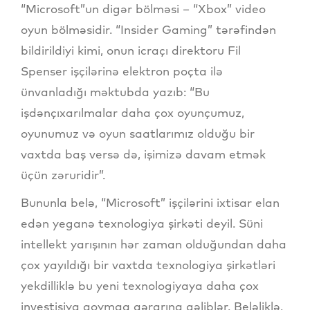
“Microsoft”un digər bölməsi – “Xbox” video
oyun bölməsidir. “Insider Gaming” tərəfindən
bildirildiyi kimi, onun icraçı direktoru Fil
Spenser işçilərinə elektron poçta ilə
ünvanladığı məktubda yazıb: “Bu
işdənçıxarılmalar daha çox oyunçumuz,
oyunumuz və oyun saatlarımız olduğu bir
vaxtda baş versə də, işimizə davam etmək
üçün zəruridir”.
Bununla belə, “Microsoft” işçilərini ixtisar elan
edən yeganə texnologiya şirkəti deyil. Süni
intellekt yarışının hər zaman olduğundan daha
çox yayıldığı bir vaxtda texnologiya şirkətləri
yekdilliklə bu yeni texnologiyaya daha çox
investisiya qoymaq qərarına gəliblər. Beləliklə,