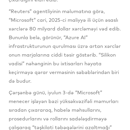
“Reuters” agentliyinin məlumatına görə,
“Microsoft” cari, 2025-ci maliyyə ili üçün əsaslı
xərclərə 80 milyard dollar xərcləməyi vəd edib.
Bununla belə, görünür, “Azure AI”
infrastrukturunun qurulması üzrə artan xərclər
onun marjalarına ciddi təsir göstərib. “Silikon
vadisi” nəhənginin bu ixtisarları həyata
keçirməyə qərar verməsinin səbəblərindən biri
də budur.
Çərşənbə günü, iyulun 3-də “Microsoft”
menecer işləyən bəzi yüksəkvəzifəli məmurları
sıradan çıxararaq, habelə məhsullarını,
prosedurlarını və rollarını sadələşdirməyə
çalışaraq “təşkilati təbəqələrini azaltmağı”