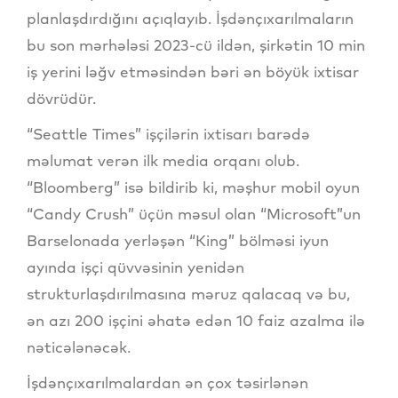
planlaşdırdığını açıqlayıb. İşdənçıxarılmaların
bu son mərhələsi 2023-cü ildən, şirkətin 10 min
iş yerini ləğv etməsindən bəri ən böyük ixtisar
dövrüdür.
“Seattle Times” işçilərin ixtisarı barədə
məlumat verən ilk media orqanı olub.
“Bloomberg” isə bildirib ki, məşhur mobil oyun
“Candy Crush” üçün məsul olan “Microsoft”un
Barselonada yerləşən “King” bölməsi iyun
ayında işçi qüvvəsinin yenidən
strukturlaşdırılmasına məruz qalacaq və bu,
ən azı 200 işçini əhatə edən 10 faiz azalma ilə
nəticələnəcək.
İşdənçıxarılmalardan ən çox təsirlənən