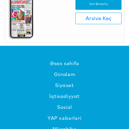
Son Buraxılış
Arxivə Keç
Əsas səhifə
Gündəm
Siyasət
İqtisadiyyat
Sosial
YAP xəbərləri
Müsahibə