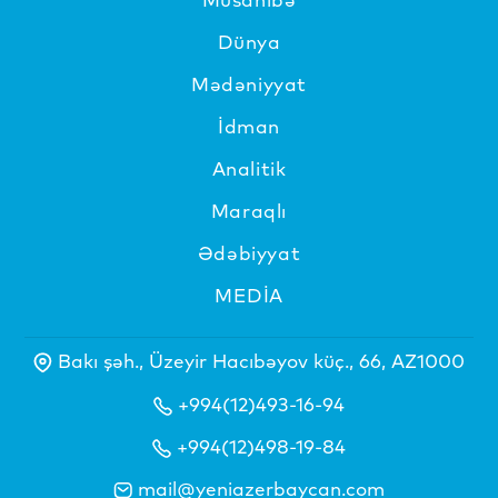
Dünya
Mədəniyyat
İdman
Analitik
Maraqlı
Ədəbiyyat
MEDİA
Bakı şəh., Üzeyir Hacıbəyov küç., 66, AZ1000
+994(12)493-16-94
+994(12)498-19-84
mail@yeniazerbaycan.com