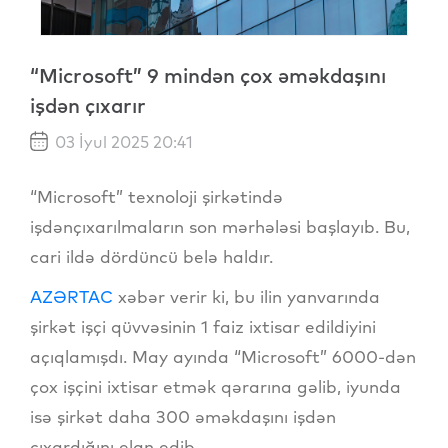
“Microsoft” 9 mindən çox əməkdaşını
işdən çıxarır
03 İyul 2025 20:41
“Microsoft” texnoloji şirkətində
işdənçıxarılmaların son mərhələsi başlayıb. Bu,
cari ildə dördüncü belə haldır.
AZƏRTAC
xəbər verir ki, bu ilin yanvarında
şirkət işçi qüvvəsinin 1 faiz ixtisar edildiyini
açıqlamışdı. May ayında “Microsoft” 6000-dən
çox işçini ixtisar etmək qərarına gəlib, iyunda
isə şirkət daha 300 əməkdaşını işdən
çıxardığını elan edib.