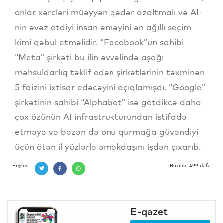
onlar xərcləri müəyyən qədər azaltmalı və AI-
nin əvəz etdiyi insan əməyini ən ağıllı seçim
kimi qəbul etməlidir. “Facebook”un sahibi
“Meta” şirkəti bu ilin əvvəlində aşağı
məhsuldarlıq təklif edən şirkətlərinin təxminən
5 faizini ixtisar edəcəyini açıqlamışdı. “Google”
şirkətinin sahibi “Alphabet” isə getdikcə daha
çox özünün AI infrastrukturundan istifadə
etməyə və bəzən də onu qurmağa güvəndiyi
üçün ötən il yüzlərlə əməkdaşını işdən çıxarıb.
Paylaş:
Baxılıb: 499 dəfə
E-qəzet