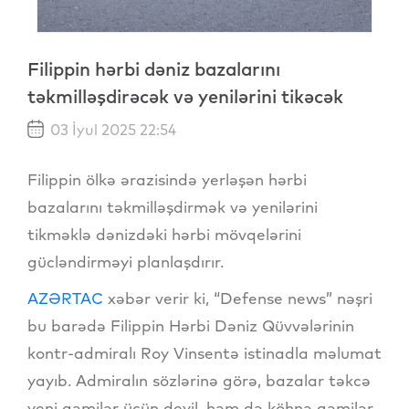
Filippin hərbi dəniz bazalarını
təkmilləşdirəcək və yenilərini tikəcək
03 İyul 2025 22:54
Filippin ölkə ərazisində yerləşən hərbi
bazalarını təkmilləşdirmək və yenilərini
tikməklə dənizdəki hərbi mövqelərini
gücləndirməyi planlaşdırır.
AZƏRTAC
xəbər verir ki, “Defense news” nəşri
bu barədə Filippin Hərbi Dəniz Qüvvələrinin
kontr-admiralı Roy Vinsentə istinadla məlumat
yayıb. Admiralın sözlərinə görə, bazalar təkcə
yeni gəmilər üçün deyil, həm də köhnə gəmilər