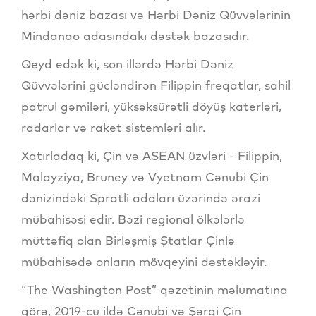
hərbi dəniz bazası və Hərbi Dəniz Qüvvələrinin
Mindanao adasındakı dəstək bazasıdır.
Qeyd edək ki, son illərdə Hərbi Dəniz
Qüvvələrini gücləndirən Filippin freqatlar, sahil
patrul gəmiləri, yüksəksürətli döyüş katerləri,
radarlar və raket sistemləri alır.
Xatırladaq ki, Çin və ASEAN üzvləri - Filippin,
Malayziya, Bruney və Vyetnam Cənubi Çin
dənizindəki Spratli adaları üzərində ərazi
mübahisəsi edir. Bəzi regional ölkələrlə
müttəfiq olan Birləşmiş Ştatlar Çinlə
mübahisədə onların mövqeyini dəstəkləyir.
“The Washington Post” qəzetinin məlumatına
görə, 2019-cu ildə Cənubi və Şərqi Çin