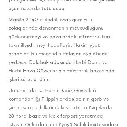
üçün nəzərdə tutulacaq.
Manila 2040-cı ilədək əsas gəmiçilik
zolaqlarında donanmanın mövcudluğunu
gücləndirməyi və bazalardakı infrastrukturu
təkmilləşdirməyi hədəfləyir. Hakimiyyət
orqanları bu məqsədlə Palavan əyalətində
yerləşən Balabak adasında Hərbi Dəniz və
Hərbi Hava Qüvvələrinin müştərək bazasında
işləri sürətləndirir.
Ümumilikdə isə Hərbi Dəniz Qüvvələri
komandanlığı Filippin arxipelaqının qərb və
şimal-şərq sahillərindəki strateji mövqelərdə
28 hərbi baza və kiçik forpost yaratmaq
istəyir. Onlardan ən böyüyü Subik buxtasındakı