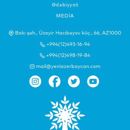
Ədəbiyyat
MEDİA
Bakı şəh., Üzeyir Hacıbəyov küç., 66, AZ1000
+994(12)493-16-94
+994(12)498-19-84
mail@yeniazerbaycan.com