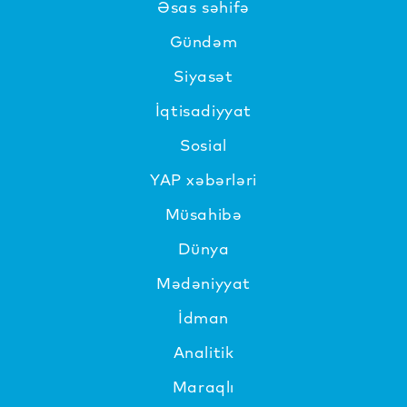
Əsas səhifə
Gündəm
Siyasət
İqtisadiyyat
Sosial
YAP xəbərləri
Müsahibə
Dünya
Mədəniyyat
İdman
Analitik
Maraqlı