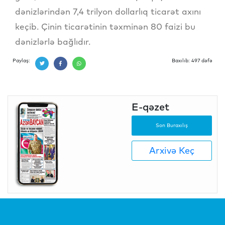
dənizlərindən 7,4 trilyon dollarlıq ticarət axını
keçib. Çinin ticarətinin təxminən 80 faizi bu
dənizlərlə bağlıdır.
Paylaş:
Baxılıb: 497 dəfə
E-qəzet
Son Buraxılış
Arxivə Keç