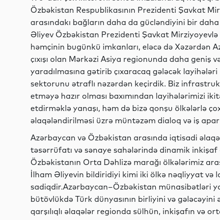
Özbəkistan Respublikasının Prezidenti Şavkat Mirz
arasındakı bağların daha da gücləndiyini bir daha
Əliyev Özbəkistan Prezidenti Şavkat Mirziyoyevlə
həmçinin bugünkü imkanları, eləcə də Xəzərdən A
çıxışı olan Mərkəzi Asiya regionunda daha geniş v
yaradılmasına gətirib çıxaracaq gələcək layihələri 
sektorunu ətraflı nəzərdən keçirdik. Biz infrast
etməyə hazır olması baxımından layihələrimizi ik
etdirməklə yanaşı, həm də bizə qonşu ölkələrlə çox
əlaqələndirilməsi üzrə müntəzəm dialoq və iş apa
Azərbaycan və Özbəkistan arasında iqtisadi əlaqələ
təsərrüfatı və sənaye sahələrində dinamik inkişaf e
Özbəkistanın Orta Dəhlizə marağı ölkələrimiz arası
İlham Əliyevin bildiridiyi kimi iki ölkə nəqliyyat və
sadiqdir.Azərbaycan–Özbəkistan münasibətləri yaln
bütövlükdə Türk dünyasının birliyini və gələcəyini 
qarşılıqlı əlaqələr regionda sülhün, inkişafın və o