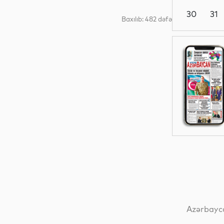
30
31
Baxılıb: 482 dəfə
Müsahibə
Gündəm
Siyasət
Analitik
Azərbayca