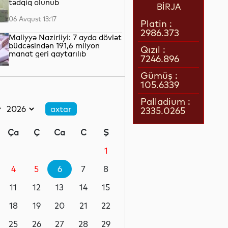
tədqiq olunub
BİRJA
06 Avqust 13:17
Platin :
2986.373
Maliyyə Nazirliyi: 7 ayda dövlət
büdcəsindən 191,6 milyon
Qızıl :
manat geri qaytarılıb
7246.896
06 Avqust 13:05
Gümüş :
105.6339
Üç məktəbəqədər təhsil
müəssisəsi BŞTİ-nin tabeliyinə
Palladium :
verilib
2335.0265
06 Avqust 12:43
Ça
Ç
Ca
C
Ş
Gənc tədqiqatçılara beynəlxalq
əqli mülkiyyət müsabiqəsinin
1
imkanları təqdim olunub
4
5
6
7
8
06 Avqust 12:20
11
12
13
14
15
Azərbaycanın qlobal gündəliyi
- verilən mesajlar...
18
19
20
21
22
25
26
27
28
29
06 Avqust 11:50