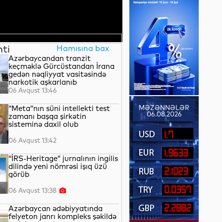
nti
Hamısına bax
Azərbaycandan tranzit
keçməklə Gürcüstandan İrana
gedən nəqliyyat vasitəsində
narkotik aşkarlanıb
06 Avqust 13:46
“Meta”nın süni intellekti test
MƏZƏNNƏLƏR
06.08.2026
zamanı başqa şirkətin
sisteminə daxil olub
1.7
06 Avqust 13:42
1.9633
“İRS-Heritage” jurnalının ingilis
dilində yeni nömrəsi işıq üzü
2.1023
görüb
0.0357
06 Avqust 13:38
2.2882
Azərbaycan ədəbiyyatında
felyeton janrı kompleks şəkildə