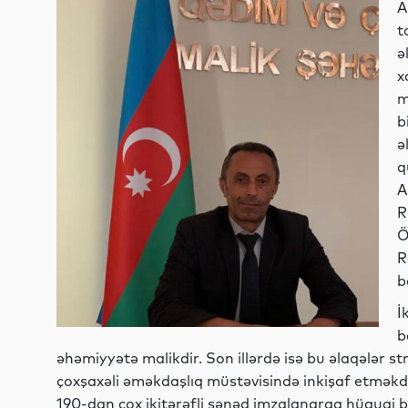
A
t
ə
x
m
b
ə
q
A
R
Ö
R
b
İ
b
əhəmiyyətə malikdir. Son illərdə isə bu əlaqələr st
çoxşaxəli əməkdaşlıq müstəvisində inkişaf etməkd
190-dan çox ikitərəfli sənəd imzalanaraq hüquqi b