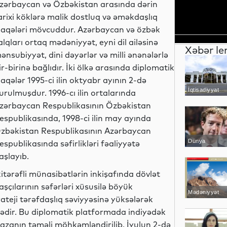
zərbaycan və Özbəkistan arasında dərin
arixi köklərə malik dostluq və əməkdaşlıq
laqələri mövcuddur. Azərbaycan və özbək
alqları ortaq mədəniyyət, eyni dil ailəsinə
Xəbər le
ənsubiyyət, dini dəyərlər və milli ənənələrlə
ir-birinə bağlıdır. İki ölkə arasında diplomatik
laqələr 1995-ci ilin oktyabr ayının 2-də
İqtisadiyyat
urulmuşdur. 1996-cı ilin ortalarında
zərbaycan Respublikasının Özbəkistan
espublikasında, 1998-ci ilin may ayında
zbəkistan Respublikasının Azərbaycan
Dünya
espublikasında səfirlikləri fəaliyyətə
aşlayıb.
kitərəfli münasibətlərin inkişafında dövlət
aşçılarının səfərləri xüsusilə böyük
Mədəniyyət
rateji tərəfdaşlıq səviyyəsinə yüksələrək
ədir. Bu diplomatik platformada indiyədək
azanın təməli möhkəmləndirilib. İyulun 2-də