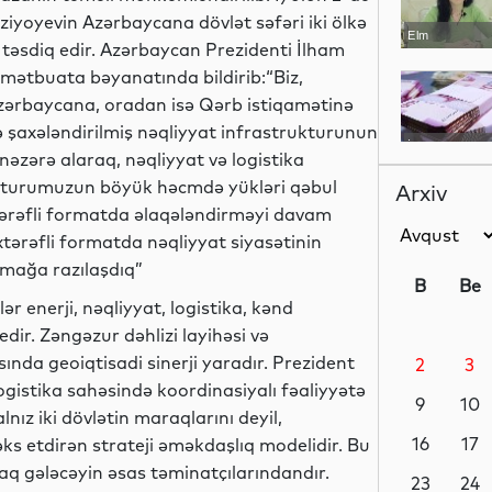
iyoyevin Azərbaycana dövlət səfəri iki ölkə
Elm
 təsdiq edir. Azərbaycan Prezidenti İlham
 mətbuata bəyanatında bildirib:“Biz,
zərbaycana, oradan isə Qərb istiqamətinə
ə şaxələndirilmiş nəqliyyat infrastrukturunun
İqtisadiyyat
nəzərə alaraq, nəqliyyat və logistika
rukturumuzun böyük həcmdə yükləri qəbul
Arxiv
itərəfli formatda əlaqələndirməyi davam
tərəfli formatda nəqliyyat siyasətinin
Elm
rmağa razılaşdıq”
B
Be
r enerji, nəqliyyat, logistika, kənd
dir. Zəngəzur dəhlizi layihəsi və
nda geoiqtisadi sinerji yaradır. Prezident
2
3
Elm
 logistika sahəsində koordinasiyalı fəaliyyətə
9
10
ız iki dövlətin maraqlarını deyil,
16
17
əks etdirən strateji əməkdaşlıq modelidir. Bu
rtaq gələcəyin əsas təminatçılarındandır.
Gündəm
23
24