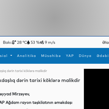
Bakı:
28 °C
53 %
9 m/s
Əla
sial
Analitika
Müsahibə
YAP
Dünya
Ədəbi
ıq dərin tarixi köklərə malikdir
ya
İdman
Maraqlı
şlıq dərin tarixi köklərə malikdir
İdman
Yeni texnologiyalar
əyyad Mirzəyev,
AP Ağdam rayon təşkilatının əməkdaşı