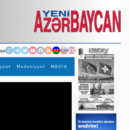
qə
AZ
RU
EN
yyat
Mədəniyyət
MEDİA
×