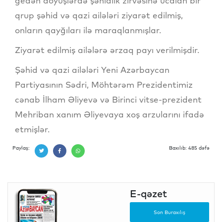
gedən döyüşlərdə şəhidlik zirvəsinə ucalan bir
qrup şəhid və qazi ailələri ziyarət edilmiş,
onların qayğıları ilə maraqlanmışlar.
Ziyarət edilmiş ailələrə ərzaq payı verilmişdir.
Şəhid və qazi ailələri Yeni Azərbaycan
Partiyasının Sədri, Möhtərəm Prezidentimiz
cənab İlham Əliyevə və Birinci vitse-prezident
Mehriban xanım Əliyevaya xoş arzularını ifadə
etmişlər.
Paylaş:
Baxılıb: 485 dəfə
E-qəzet
Son Buraxılış