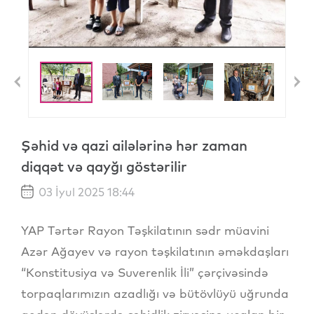
Previous
N
Şəhid və qazi ailələrinə hər zaman
diqqət və qayğı göstərilir
03 İyul 2025 18:44
YAP Tərtər Rayon Təşkilatının sədr müavini
Azər Ağayev və rayon təşkilatının əməkdaşları
“Konstitusiya və Suverenlik İli” çərçivəsində
torpaqlarımızın azadlığı və bütövlüyü uğrunda