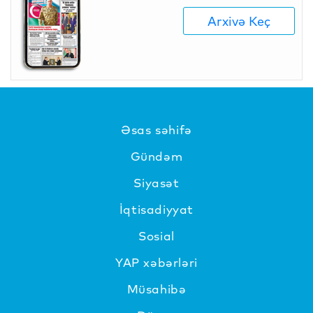
Arxivə Keç
Əsas səhifə
Gündəm
Siyasət
İqtisadiyyat
Sosial
YAP xəbərləri
Müsahibə