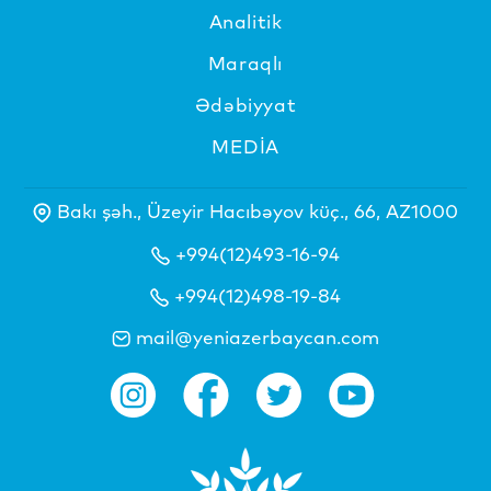
Analitik
Maraqlı
Ədəbiyyat
MEDİA
Bakı şəh., Üzeyir Hacıbəyov küç., 66, AZ1000
+994(12)493-16-94
+994(12)498-19-84
mail@yeniazerbaycan.com