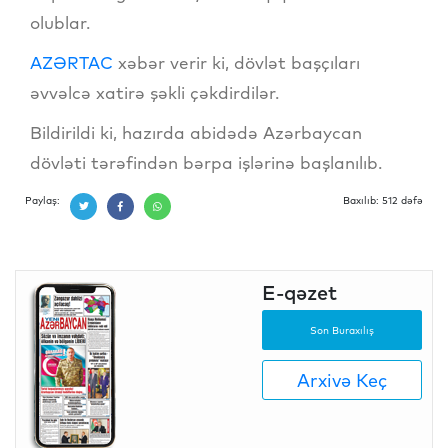
olublar.
AZƏRTAC
xəbər verir ki, dövlət başçıları
əvvəlcə xatirə şəkli çəkdirdilər.
Bildirildi ki, hazırda abidədə Azərbaycan
dövləti tərəfindən bərpa işlərinə başlanılıb.
Paylaş:
Baxılıb: 512 dəfə
E-qəzet
Son Buraxılış
Arxivə Keç