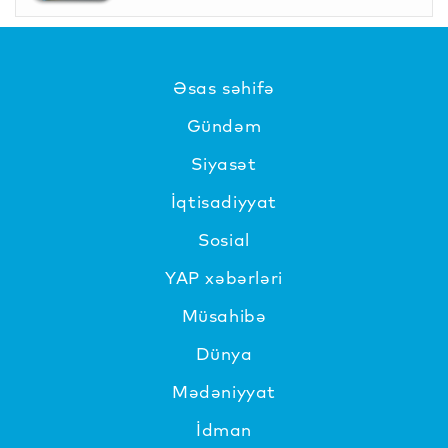
Əsas səhifə
Gündəm
Siyasət
İqtisadiyyat
Sosial
YAP xəbərləri
Müsahibə
Dünya
Mədəniyyat
İdman