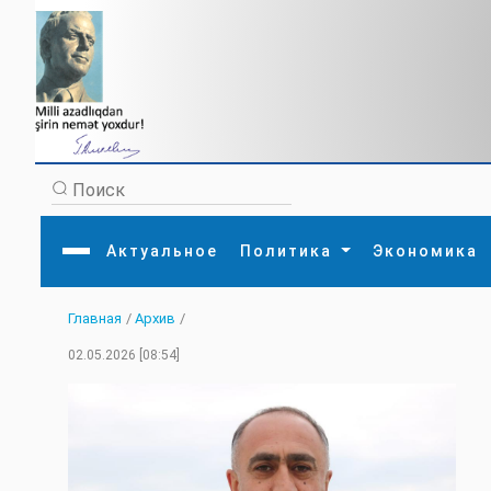
Актуальное
Политика
Экономика
Главная
/
Архив
/
Главная
Литература
Политика
Обще
02.05.2026 [08:54]
Актуальное
МЕДИА
Внешняя политика
Тури
Экономика
Внутренняя политика
Наук
Аналитика
Рели
Культура
Прои
Интервью
Диас