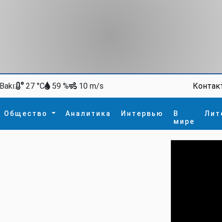
Bakı:
Контак
27 °C
59 %
10 m/s
Общество
Аналитика
Интервью
В
Лит
мире
ство
В мире
Спорт
Интересное
зм
İdman
Новые технологии
а
гия
сшествие
пора