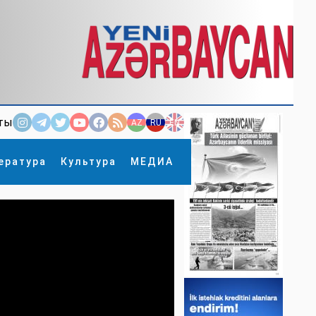
ты
AZ
RU
EN
ература
Культура
МЕДИА
×