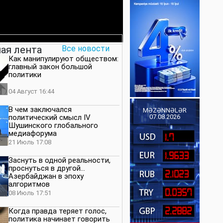
ая лента
Все новости
Как манипулируют обществом:
главный закон большой
политики
04 Август 16:44
В чем заключался
MƏZƏNNƏLƏR
политический смысл IV
07.08.2026
Шушинского глобального
медиафорума
1.7
21 Июль 17:08
1.9633
Заснуть в одной реальности,
проснуться в другой…
2.1023
Азербайджан в эпоху
алгоритмов
0.0357
08 Июль 17:51
2.2882
Когда правда теряет голос,
политика начинает говорить