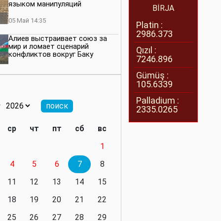
языком манипуляций
BİRJA
05 Май 14:35
Platin :
2986.373
Алиев выстраивает союз за
мир и ломает сценарий
Qızıl :
конфликтов вокруг Баку
7246.896
27 Апрель 14:07
Gümüş :
105.6339
Баку меняет правила. Страны
Южного Кавказа усиливают
Palladium :
значимость региона
2335.0265
08 Апрель 14:28
ср
чт
пт
сб
вс
Глобальная игра сил:
1
нейтралитета больше не будет
4
5
6
7
8
11 Март 16:36
11
12
13
14
15
Видимо, действительно
президенту приходится все
18
19
20
21
22
делать самому
25
26
27
28
29