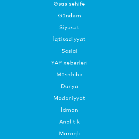
Əsas səhifə
Gündəm
Siyasət
İqtisadiyyat
Sosial
YAP xəbərləri
Müsahibə
Dünya
Mədəniyyat
İdman
Analitik
Maraqlı