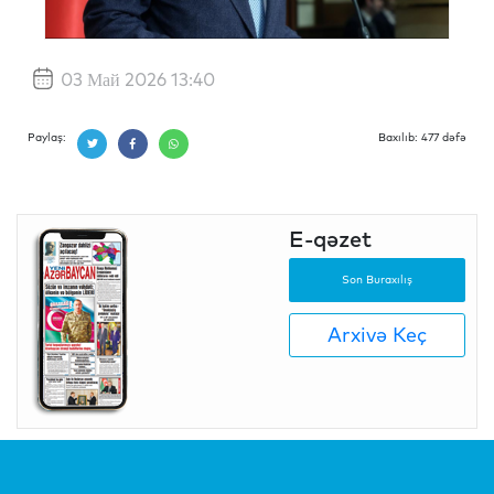
03 Май 2026 13:40
Paylaş:
Baxılıb: 477 dəfə
E-qəzet
Son Buraxılış
Arxivə Keç