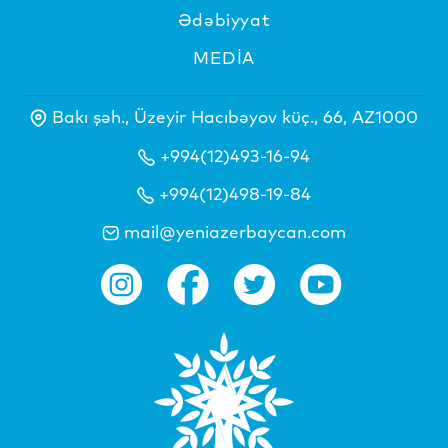
Ədəbiyyat
MEDİA
Bakı şəh., Üzeyir Hacıbəyov küç., 66, AZ1000
+994(12)493-16-94
+994(12)498-19-84
mail@yeniazerbaycan.com