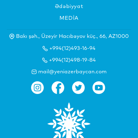
Ədəbiyyat
MEDİA
Bakı şəh., Üzeyir Hacıbəyov küç., 66, AZ1000
+994(12)493-16-94
+994(12)498-19-84
mail@yeniazerbaycan.com