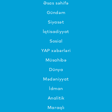
Əsas səhifə
Gündəm
Siyasət
İqtisadiyyat
Sosial
YAP xəbərləri
Müsahibə
Dünya
Mədəniyyat
İdman
Analitik
Maraqlı