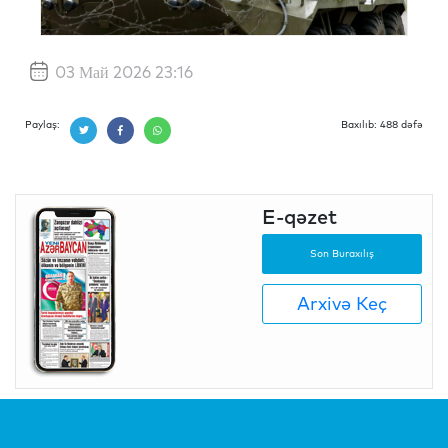
03 Май 2026 23:16
Paylaş:
Baxılıb: 488 dəfə
E-qəzet
Son Buraxılış
Arxivə Keç