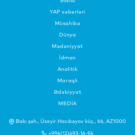
Sosial
YAP xəbərləri
Müsahibə
Dünya
Mədəniyyat
İdman
Analitik
Maraqlı
Ədəbiyyat
MEDİA
Bakı şəh., Üzeyir Hacıbəyov küç., 66, AZ1000
+994(12)493-16-94