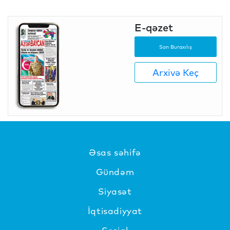
E-qəzet
Son Buraxılış
Arxivə Keç
Əsas səhifə
Gündəm
Siyasət
İqtisadiyyat