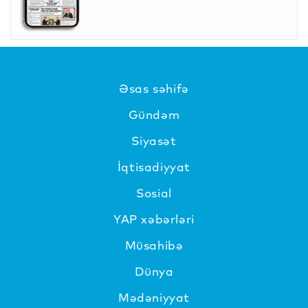
Əsas səhifə
Gündəm
Siyasət
İqtisadiyyat
Sosial
YAP xəbərləri
Müsahibə
Dünya
Mədəniyyat