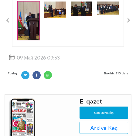
Previous
N
09 Май 2026 09:53
Paylaş:
Baxılıb: 310 dəfə
E-qəzet
Son Buraxılış
Arxivə Keç