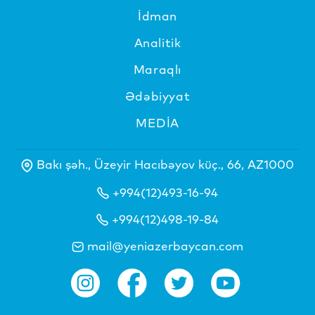
İdman
Analitik
Maraqlı
Ədəbiyyat
MEDİA
Bakı şəh., Üzeyir Hacıbəyov küç., 66, AZ1000
+994(12)493-16-94
+994(12)498-19-84
mail@yeniazerbaycan.com