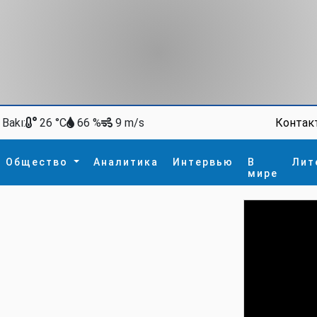
Bakı:
Контак
26 °C
66 %
9 m/s
Общество
Аналитика
Интервью
В
Лит
мире
ство
В мире
Спорт
Интересное
зм
İdman
Новые технологии
а
гия
сшествие
пора