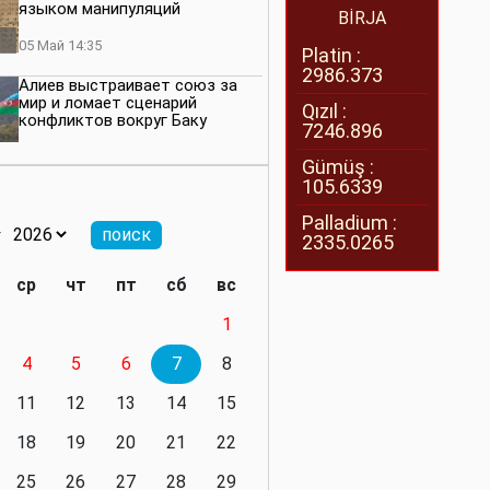
языком манипуляций
BİRJA
05 Май 14:35
Platin :
2986.373
Алиев выстраивает союз за
мир и ломает сценарий
Qızıl :
конфликтов вокруг Баку
7246.896
27 Апрель 14:07
Gümüş :
105.6339
Баку меняет правила. Страны
Южного Кавказа усиливают
Palladium :
значимость региона
2335.0265
08 Апрель 14:28
ср
чт
пт
сб
вс
Глобальная игра сил:
1
нейтралитета больше не будет
4
5
6
7
8
11 Март 16:36
11
12
13
14
15
Видимо, действительно
президенту приходится все
18
19
20
21
22
делать самому
25
26
27
28
29