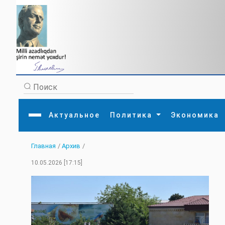
Актуальное
Политика
Экономика
Главная
/
Архив
/
Главная
Литература
Политика
Обще
10.05.2026 [17:15]
Актуальное
МЕДИА
Внешняя политика
Тури
Экономика
Внутренняя политика
Наук
Аналитика
Рели
Культура
Прои
Интервью
Диас