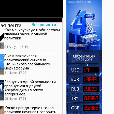
ая лента
Все новости
Как манипулируют обществом:
главный закон большой
политики
04 Август 16:44
В чем заключался
MƏZƏNNƏLƏR
политический смысл IV
07.08.2026
Шушинского глобального
медиафорума
1.7
21 Июль 17:08
1.9633
Заснуть в одной реальности,
проснуться в другой…
2.1023
Азербайджан в эпоху
алгоритмов
0.0357
08 Июль 17:51
2.2882
Когда правда теряет голос,
политика начинает говорить