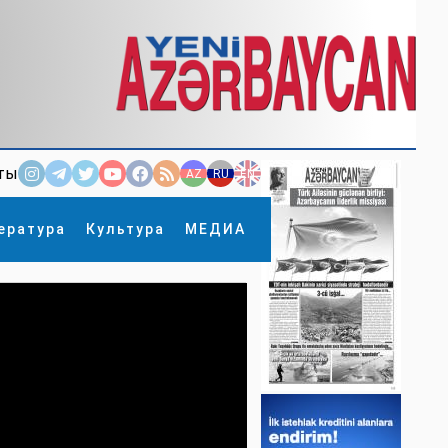
ты
AZ
RU
EN
ература
Культура
МЕДИА
×