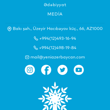
Ədəbiyyat
MEDİA
Bakı şəh., Üzeyir Hacıbəyov küç., 66, AZ1000
+994(12)493-16-94
+994(12)498-19-84
mail@yeniazerbaycan.com