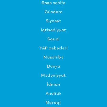
Əsas səhifə
Gündəm
Siyasət
İqtisadiyyat
Sosial
YAP xəbərləri
Müsahibə
Dünya
Mədəniyyat
İdman
Analitik
Maraqlı