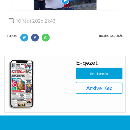
10 Май 2026 21:43
Paylaş:
Baxılıb: 559 dəfə
E-qəzet
Son Buraxılış
Arxivə Keç