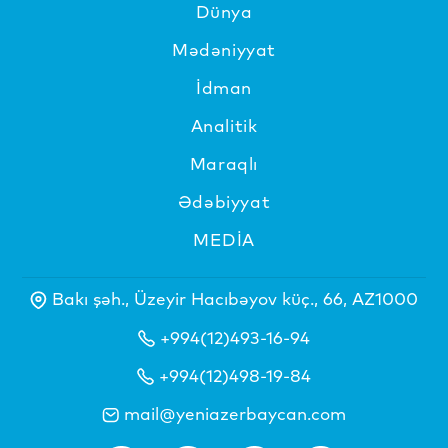
Dünya
Mədəniyyat
İdman
Analitik
Maraqlı
Ədəbiyyat
MEDİA
Bakı şəh., Üzeyir Hacıbəyov küç., 66, AZ1000
+994(12)493-16-94
+994(12)498-19-84
mail@yeniazerbaycan.com