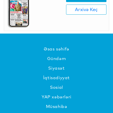
Arxivə Keç
Əsas səhifə
Gündəm
Siyasət
İqtisadiyyat
Sosial
YAP xəbərləri
Müsahibə