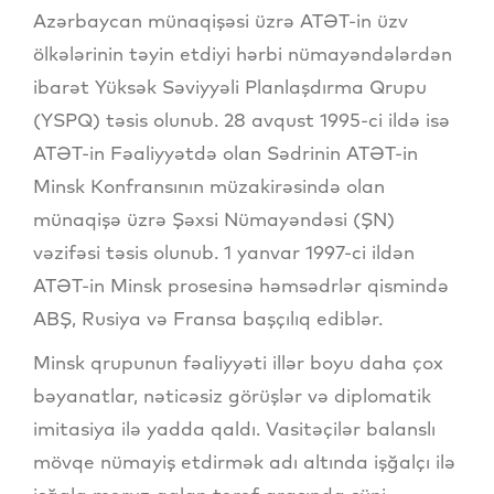
Azərbaycan münaqişəsi üzrə ATƏT-in üzv
ölkələrinin təyin etdiyi hərbi nümayəndələrdən
ibarət Yüksək Səviyyəli Planlaşdırma Qrupu
(YSPQ) təsis olunub. 28 avqust 1995-ci ildə isə
ATƏT-in Fəaliyyətdə olan Sədrinin ATƏT-in
Minsk Konfransının müzakirəsində olan
münaqişə üzrə Şəxsi Nümayəndəsi (ŞN)
vəzifəsi təsis olunub. 1 yanvar 1997-ci ildən
ATƏT-in Minsk prosesinə həmsədrlər qismində
ABŞ, Rusiya və Fransa başçılıq ediblər.
Minsk qrupunun fəaliyyəti illər boyu daha çox
bəyanatlar, nəticəsiz görüşlər və diplomatik
imitasiya ilə yadda qaldı. Vasitəçilər balanslı
mövqe nümayiş etdirmək adı altında işğalçı ilə