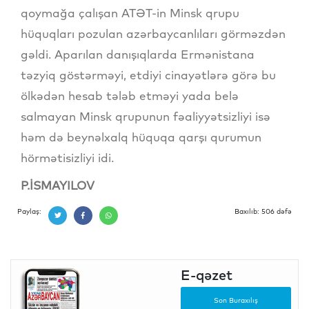
qoymağa çalışan ATƏT-in Minsk qrupu
hüquqları pozulan azərbaycanlıları görməzdən
gəldi. Aparılan danışıqlarda Ermənistana
təzyiq göstərməyi, etdiyi cinayətlərə görə bu
ölkədən hesab tələb etməyi yada belə
salmayan Minsk qrupunun fəaliyyətsizliyi isə
həm də beynəlxalq hüquqa qarşı qurumun
hörmətisizliyi idi.
P.İSMAYILOV
Paylaş:
Baxılıb: 506 dəfə
E-qəzet
Son Buraxılış