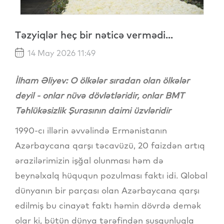
Təzyiqlər heç bir nəticə vermədi...
14 May 2026 11:49
İlham Əliyev: O ölkələr sıradan olan ölkələr
deyil - onlar nüvə dövlətləridir, onlar BMT
Təhlükəsizlik Şurasının daimi üzvləridir
1990-cı illərin əvvəlində Ermənistanın
Azərbaycana qarşı təcavüzü, 20 faizdən artıq
ərazilərimizin işğal olunması həm də
beynəlxalq hüququn pozulması faktı idi. Qlobal
dünyanın bir parçası olan Azərbaycana qarşı
edilmiş bu cinayət faktı həmin dövrdə demək
olar ki, bütün dünya tərəfindən susqunluqla