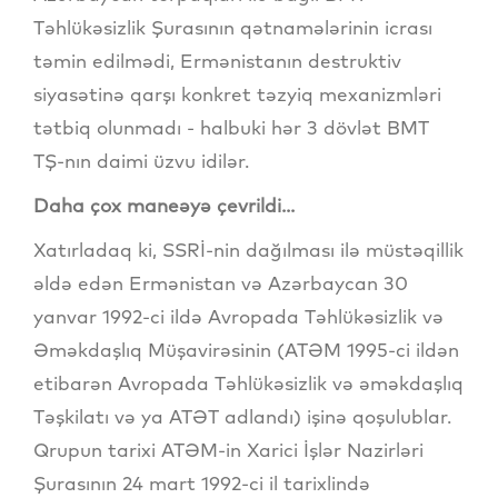
Təhlükəsizlik Şurasının qətnamələrinin icrası
təmin edilmədi, Ermənistanın destruktiv
siyasətinə qarşı konkret təzyiq mexanizmləri
tətbiq olunmadı - halbuki hər 3 dövlət BMT
TŞ-nın daimi üzvu idilər.
Daha çox maneəyə çevrildi...
Xatırladaq ki, SSRİ-nin dağılması ilə müstəqillik
əldə edən Ermənistan və Azərbaycan 30
yanvar 1992-ci ildə Avropada Təhlükəsizlik və
Əməkdaşlıq Müşavirəsinin (ATƏM 1995-ci ildən
etibarən Avropada Təhlükəsizlik və əməkdaşlıq
Təşkilatı və ya ATƏT adlandı) işinə qoşulublar.
Qrupun tarixi ATƏM-in Xarici İşlər Nazirləri
Şurasının 24 mart 1992-ci il tarixlində