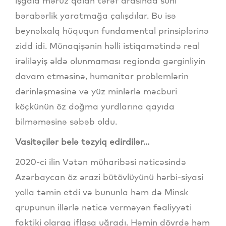
işğala məruz qalan tərəf arasında süni
bərabərlik yaratmağa çalışdılar. Bu isə
beynəlxalq hüququn fundamental prinsiplərinə
zidd idi. Münaqişənin həlli istiqamətində real
irəliləyiş əldə olunmaması regionda gərginliyin
davam etməsinə, humanitar problemlərin
dərinləşməsinə və yüz minlərlə məcburi
köçkünün öz doğma yurdlarına qayıda
bilməməsinə səbəb oldu.
Vasitəçilər belə təzyiq edirdilər...
2020-ci ilin Vətən müharibəsi nəticəsində
Azərbaycan öz ərazi bütövlüyünü hərbi-siyasi
yolla təmin etdi və bununla həm də Minsk
qrupunun illərlə nəticə verməyən fəaliyyəti
faktiki olaraq iflasa uğradı. Həmin dövrdə həm