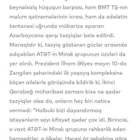
beynəlxalq hüququn bərpası, həm BMT TŞ-nın
məlum qətnamələrinin icrası, həm də ədalətin
təntənəsi uğrunda mübarizə aparan
Azərbaycana qarşı təzyiqlər belə edilirdi.
Maraqlıdır ki, təzyiq göstərən güclər arasında
adıçəkilən ATƏT-in Minsk qrupunun üzvləri də
yer alırdı. Prezident İlham Əliyev mayın 10-da
Zəngilan şəhərindəki ilk yaşayış kompleksinə
köçən ailələrlə görüşündə bildirib ki, İkinci
Qarabağ müharibəsi zamanı bizə nə qədər
təzyiqlər olsa da, onların heç biri nəticə
vermədi: “Halbuki bizi dayandırmaq
istəyənlərin sayı kifayət qədər çox idi. Birincisi,
o vaxt ATƏT-in Minsk qrupuna rəhbərlik edən
həmsədrlər, o ölkələr. Hərəsi öz səbəbinə görə