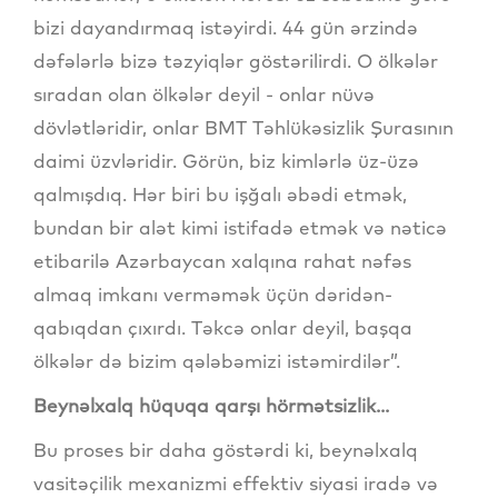
bizi dayandırmaq istəyirdi. 44 gün ərzində
dəfələrlə bizə təzyiqlər göstərilirdi. O ölkələr
sıradan olan ölkələr deyil - onlar nüvə
dövlətləridir, onlar BMT Təhlükəsizlik Şurasının
daimi üzvləridir. Görün, biz kimlərlə üz-üzə
qalmışdıq. Hər biri bu işğalı əbədi etmək,
bundan bir alət kimi istifadə etmək və nəticə
etibarilə Azərbaycan xalqına rahat nəfəs
almaq imkanı verməmək üçün dəridən-
qabıqdan çıxırdı. Təkcə onlar deyil, başqa
ölkələr də bizim qələbəmizi istəmirdilər”.
Beynəlxalq hüquqa qarşı hörmətsizlik...
Bu proses bir daha göstərdi ki, beynəlxalq
vasitəçilik mexanizmi effektiv siyasi iradə və