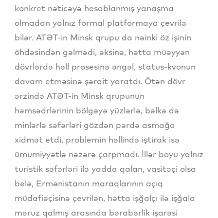
konkret nəticəyə hesablanmış yanaşma
olmadan yalnız formal platformaya çevrilə
bilər. ATƏT-in Minsk qrupu da nəinki öz işinin
öhdəsindən gəlmədi, əksinə, hətta müəyyən
dövrlərdə həll prosesinə əngəl, status-kvonun
davam etməsinə şərait yaratdı. Ötən dövr
ərzində ATƏT-in Minsk qrupunun
həmsədrlərinin bölgəyə yüzlərlə, bəlkə də
minlərlə səfərləri gözdən pərdə asmağa
xidmət etdi, problemin həllində iştirak isə
ümumiyyətlə nəzərə çarpmadı. İllər boyu yalnız
turistik səfərləri ilə yadda qalan, vasitəçi olsa
belə, Ermənistanın maraqlarının açıq
müdafiəçisinə çevrilən, hətta işğalçı ilə işğala
məruz qalmış arasında bərabərlik işarəsi