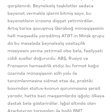
qarşılanırdı. Beynəlxalq təşkilatlar sadəcə
bəyanat verməklə işlərini bitmiş sayır, bu
bəyanatların icrasına diqqət yetirmirdilər.
Artıq tarixə qovuşmuş Qarabağ münaqişəsinin
həlli məqsədilə yaradılmış ATƏT-in Minsk qrupu
da bu məsələdə beynəlxalq vasitəçilik
missiyasını yerinə yetirməli olsa belə, fəaliyyəti
ciddi suallar doğururdu. ABŞ, Rusiya və
Fransanın həmsədrlik etdiyi bu format kağız
üzərində münaqişənin sülh yolu ilə
tənzimlənməsinə xidmət etsə də, praktiki
baxımdan status-kvonun qorunmasına şərait
yaradır, hətta bəzi məqşamlarda işğalçı ölkəyə
dəstək belə göstərirdilər. İşğal altında olan
Azərbaycan torpaqları ilə bağlı BMT