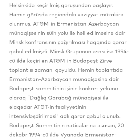
Helsinkidə keçirilmiş görüşündən başlayır.
Həmin görüşdə regiondakı vəziyyət müzakirə
olunmuş, ATƏM-in Ermənistan-Azərbaycan
münaqişəsinin sülh yolu ilə həll edilməsinə dair
Minsk konfransının çağırılması haqqında qərar
qəbul edilmişdi. Minsk Qrupunun əsası isə 1994-
cü ildə keçirilən ATƏM-in Budapeşt Zirvə
toplantısı zamanı qoyuldu. Həmin toplantıda
Ermənistan-Azərbaycan münaqişəsinə dair
Budapeşt sammitinin işinin konkret yekunu
olaraq “Dağlıq Qarabağ münaqişəsi ilə
əlaqədar ATƏT-in fəaliyyətinin
intensivləşdirilməsi” adlı qərar qəbul olunub.
Budapeşt Sammitinin nəticələrinə əsasən, 20
dekabr 1994-cü ildə Vyanada Ermənistan-