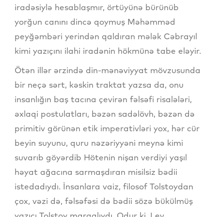
iradəsiylə hesablaşmır, örtüyünə bürünüb
yorğun canını dincə qoymuş Məhəmməd
peyğəmbəri yerindən qaldıran mələk Cəbrayıl
kimi yazıçını ilahi iradənin hökmünə tabe eləyir.
Ötən illər ərzində din-mənəviyyat mövzusunda
bir neçə sərt, kəskin traktat yazsa da, onu
insanlığın baş tacına çevirən fəlsəfi risalələri,
əxlaqi postulatları, bəzən sadəlövh, bəzən də
primitiv görünən etik imperativləri yox, hər cür
beyin suyunu, quru nəzəriyyəni meynə kimi
suvarıb göyərdib Hötenin nişan verdiyi yaşıl
həyat ağacına sarmaşdıran misilsiz bədii
istedadıydı. İnsanlara vaiz, filosof Tolstoydan
çox, vəzi də, fəlsəfəsi də bədii sözə bükülmüş
yazıçı Tolstoy maraqlıydı. Odur ki, Lev