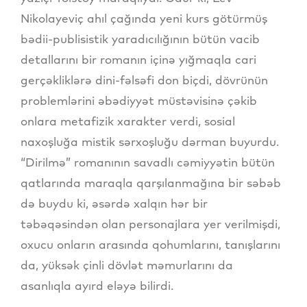
Nikolayeviç ahıl çağında yeni kurs götürmüş
bədii-publisistik yaradıcılığının bütün vacib
detallarını bir romanın içinə yığmaqla cari
gerçəkliklərə dini-fəlsəfi don biçdi, dövrünün
problemlərini əbədiyyət müstəvisinə çəkib
onlara metafizik xarakter verdi, sosial
naxoşluğa mistik sərxoşluğu dərman buyurdu.
“Dirilmə” romanının savadlı cəmiyyətin bütün
qatlarında maraqla qarşılanmağına bir səbəb
də buydu ki, əsərdə xalqın hər bir
təbəqəsindən olan personajlara yer verilmişdi,
oxucu onların arasında qohumlarını, tanışlarını
da, yüksək çinli dövlət məmurlarını da
asanlıqla ayırd eləyə bilirdi.