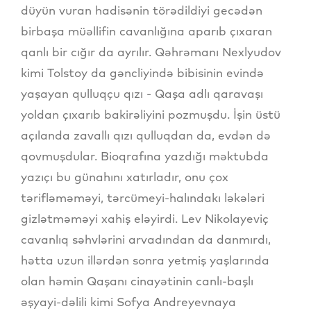
düyün vuran hadisənin törədildiyi gecədən
birbaşa müəllifin cavanlığına aparıb çıxaran
qanlı bir cığır da ayrılır. Qəhrəmanı Nexlyudov
kimi Tolstoy da gəncliyində bibisinin evində
yaşayan qulluqçu qızı - Qaşa adlı qaravaşı
yoldan çıxarıb bakirəliyini pozmuşdu. İşin üstü
açılanda zavallı qızı qulluqdan da, evdən də
qovmuşdular. Bioqrafına yazdığı məktubda
yazıçı bu günahını xatırladır, onu çox
tərifləməməyi, tərcümeyi-halındakı ləkələri
gizlətməməyi xahiş eləyirdi. Lev Nikolayeviç
cavanlıq səhvlərini arvadından da danmırdı,
hətta uzun illərdən sonra yetmiş yaşlarında
olan həmin Qaşanı cinayətinin canlı-başlı
əşyayi-dəlili kimi Sofya Andreyevnaya