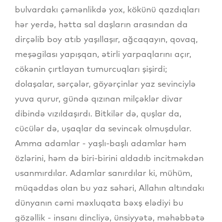
bulvardakı çəmənlikdə yox, kökünü qazdıqları
hər yerdə, hətta sal daşların arasından da
dirçəlib boy atıb yaşıllaşır, ağcaqayın, qovaq,
meşəgilası yapışqan, ətirli yarpaqlarını açır,
cökənin çırtlayan tumurcuqları şişirdi;
dolaşalar, sərçələr, göyərçinlər yaz sevinciylə
yuva qurur, gündə qızınan milçəklər divar
dibində vızıldaşırdı. Bitkilər də, quşlar da,
cücülər də, uşaqlar da sevincək olmuşdular.
Amma adamlar - yaşlı-başlı adamlar həm
özlərini, həm də biri-birini aldadıb incitməkdən
usanmırdılar. Adamlar sanırdılar ki, mühüm,
müqəddəs olan bu yaz səhəri, Allahın altındakı
dünyanın cəmi məxluqata bəxş elədiyi bu
gözəllik - insanı dincliyə, ünsiyyətə, məhəbbətə