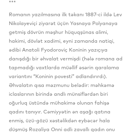
***
Romanın yazılmasına ilk təkanı 1887-ci ildə Lev
Nikolayeviçi ziyarət üçün Yasnaya Polyanaya
getmiş dövrün məşhur hüquqşünas alimi,
hakimi, dövlət xadimi, eyni zamanda natiqi,
ədibi Anatoli Fyodoroviç Koninin yazıçıya
danışdığı bir əhvalat vermişdi (hələ romana ad
tapmadığı vaxtlarda müəllif əsərin qaralama
variantını “Koninin povesti” adlandırırdı).
Əhvalatın qısa məzmunu belədir: məhkəmə
iclaslarının birində andlı münsiflərdən biri
oğurluq üstündə mühakimə olunan fahişə
qadını tanıyır. Cəmiyyətin ən aşağı qatına
enmiş, üzü-gözü xəstəlikdən eybəcər hala
düşmüş Rozaliya Onni adlı zavallı qadın onu