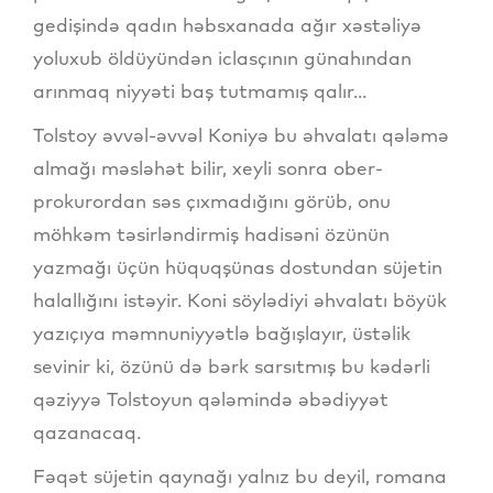
gedişində qadın həbsxanada ağır xəstəliyə
yoluxub öldüyündən iclasçının günahından
arınmaq niyyəti baş tutmamış qalır...
Tolstoy əvvəl-əvvəl Koniyə bu əhvalatı qələmə
almağı məsləhət bilir, xeyli sonra ober-
prokurordan səs çıxmadığını görüb, onu
möhkəm təsirləndirmiş hadisəni özünün
yazmağı üçün hüquqşünas dostundan süjetin
halallığını istəyir. Koni söylədiyi əhvalatı böyük
yazıçıya məmnuniyyətlə bağışlayır, üstəlik
sevinir ki, özünü də bərk sarsıtmış bu kədərli
qəziyyə Tolstoyun qələmində əbədiyyət
qazanacaq.
Fəqət süjetin qaynağı yalnız bu deyil, romana