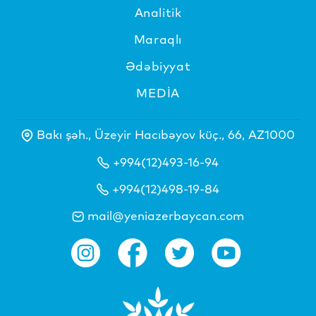
Analitik
Maraqlı
Ədəbiyyat
MEDİA
Bakı şəh., Üzeyir Hacıbəyov küç., 66, AZ1000
+994(12)493-16-94
+994(12)498-19-84
mail@yeniazerbaycan.com