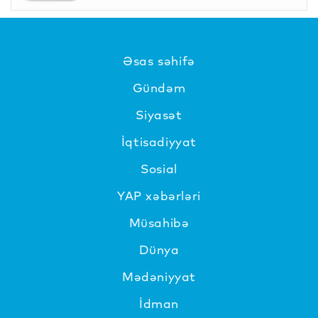
Əsas səhifə
Gündəm
Siyasət
İqtisadiyyat
Sosial
YAP xəbərləri
Müsahibə
Dünya
Mədəniyyat
İdman