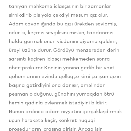
tanıyan məhkəmə iclasçısının bir zamanlar
şirnikdirib pis yola çəkdiyi məsum qız olur.
Adam cavanlığında bu qızı ürəkdən sevibmiş,
odur ki, keçmiş sevgilisini miskin, tapdanmış
halda görmək onun vicdanını qiyama qaldırır,
ürəyi üzünə durur. Gördüyü mənzərədən dərin
sarsıntı keçirən iclasçı məhkəmədən sonra
ober-prokuror Koninin yanına gedib bir vaxt
qohumlarının evində qulluqçu kimi çalışan qızın
başına gətirdiyini ona danışır, əməlindən
peşman olduğunu, günahını yumaqdan ötrü
həmin qadınla evlənmək istədiyini bildirir.
Bunun ardınca adam niyyətini gerçəkləşdirmək
üçün hərəkətə keçir, konkret hüquqi
prosedurların icrasına girişir. Ancaq işin