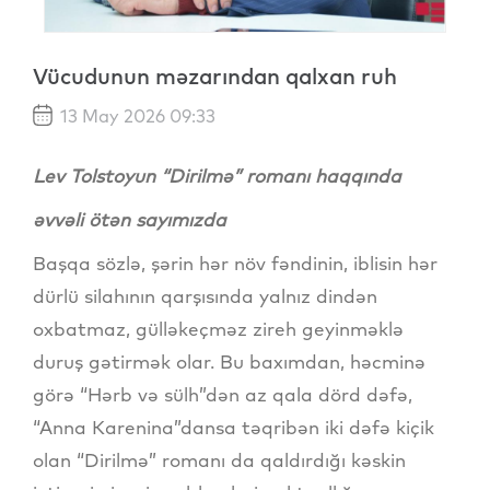
Vücudunun məzarından qalxan ruh
13 May 2026 09:33
Lev Tolstoyun “Dirilmə” romanı haqqında
əvvəli ötən sayımızda
Başqa sözlə, şərin hər növ fəndinin, iblisin hər
dürlü silahının qarşısında yalnız dindən
oxbatmaz, gülləkeçməz zireh geyinməklə
duruş gətirmək olar. Bu baxımdan, həcminə
görə “Hərb və sülh”dən az qala dörd dəfə,
“Anna Karenina”dansa təqribən iki dəfə kiçik
olan “Dirilmə” romanı da qaldırdığı kəskin