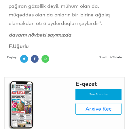
çağıran gözəllik deyil, mühüm olan da,
müqəddəs olan da onların bir-birinə ağalıq
eləməkdən ötrü uydurduqları şeylərdir”.
davamı növbəti sayımızda
F.Uğurlu
Paylaş:
Baxılıb: 681 dəfə
E-qəzet
Son Buraxılış
Arxivə Keç