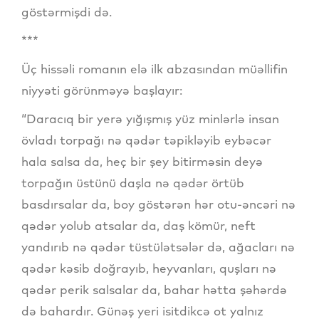
göstərmişdi də.
***
Üç hissəli romanın elə ilk abzasından müəllifin
niyyəti görünməyə başlayır:
“Daracıq bir yerə yığışmış yüz minlərlə insan
övladı torpağı nə qədər təpikləyib eybəcər
hala salsa da, heç bir şey bitirməsin deyə
torpağın üstünü daşla nə qədər örtüb
basdırsalar da, boy göstərən hər otu-əncəri nə
qədər yolub atsalar da, daş kömür, neft
yandırıb nə qədər tüstülətsələr də, ağacları nə
qədər kəsib doğrayıb, heyvanları, quşları nə
qədər perik salsalar da, bahar hətta şəhərdə
də bahardır. Günəş yeri isitdikcə ot yalnız