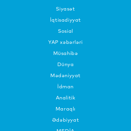
Siyasət
İqtisadiyyat
Sosial
YAP xəbərləri
Müsahibə
Dünya
Mədəniyyat
İdman
Analitik
Maraqlı
Ədəbiyyat
MEDİA