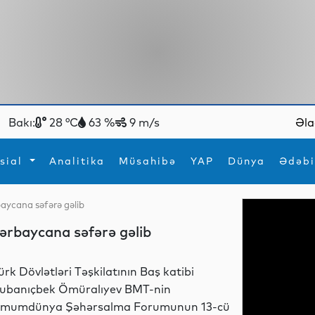
Bakı:
28 °C
63 %
9 m/s
Əla
sial
Analitika
Müsahibə
YAP
Dünya
Ədəbi
rbaycana səfərə gəlib
ya
İdman
Maraqlı
zərbaycana səfərə gəlib
İdman
Yeni texnologiyalar
ürk Dövlətləri Təşkilatının Baş katibi
ubanıçbek Ömüralıyev BMT-nin
mumdünya Şəhərsalma Forumunun 13-cü