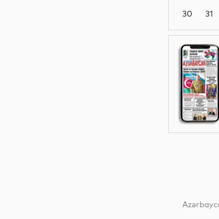
30
31
İqtisadiyyat
Elm
Sosial
İqtisadiyyat
Azərbayca