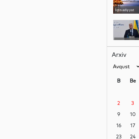
İqtisadiyyat
Siyasət
Arxiv
İdman
B
Be
2
3
Elm
9
10
16
17
Dünya
23
24