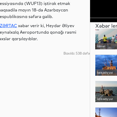
essiyasında (WUF13) iştirak etmək
əqsədilə mayın 18-də Azərbaycan
espublikasına səfərə gəlib.
Xəbər le
ZƏRTAC
xəbər verir ki, Heydər Əliyev
eynəlxalq Aeroportunda qonağı rəsmi
əxslər qarşılayıblar.
İdman
Baxılıb: 538 dəfə
İqtisadiyyat
İqtisadiyyat