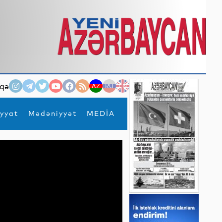
qə
AZ
RU
EN
yyat
Mədəniyyət
MEDİA
×