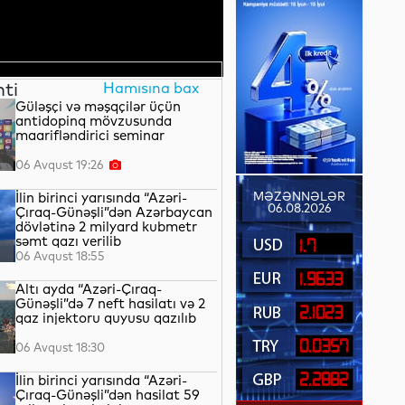
nti
Hamısına bax
Güləşçi və məşqçilər üçün
antidopinq mövzusunda
maarifləndirici seminar
06 Avqust 19:26
İlin birinci yarısında “Azəri-
MƏZƏNNƏLƏR
06.08.2026
Çıraq-Günəşli”dən Azərbaycan
dövlətinə 2 milyard kubmetr
səmt qazı verilib
1.7
06 Avqust 18:55
1.9633
Altı ayda “Azəri-Çıraq-
Günəşli”də 7 neft hasilatı və 2
2.1023
qaz injektoru quyusu qazılıb
0.0357
06 Avqust 18:30
2.2882
İlin birinci yarısında “Azəri-
Çıraq-Günəşli”dən hasilat 59