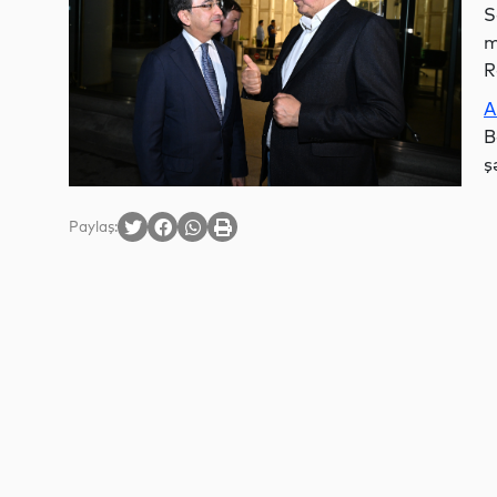
S
m
R
A
B
ş
Paylaş: