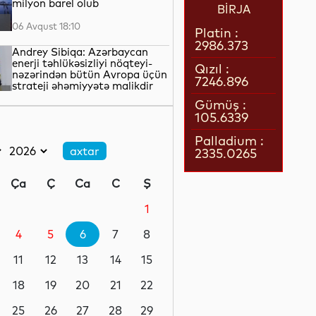
milyon barel olub
BİRJA
06 Avqust 18:10
Platin :
2986.373
Andrey Sibiqa: Azərbaycan
enerji təhlükəsizliyi nöqteyi-
Qızıl :
nəzərindən bütün Avropa üçün
7246.896
strateji əhəmiyyətə malikdir
06 Avqust 17:50
Gümüş :
105.6339
“Qarabağ”ın Bakıdakı
oyununun biletləri satışa çıxıb
Palladium :
2335.0265
06 Avqust 17:32
Ça
Ç
Ca
C
Ş
Azərbaycan Rəssamlıq
Akademiyası süni intellekti
1
yaradıcı prosesə dəstək
vasitəsi kimi tətbiq edir
4
5
6
7
8
06 Avqust 17:27
11
12
13
14
15
İsrail ordusu yenidən Livanın
cənubunu bombalayıb
18
19
20
21
22
25
26
27
28
29
06 Avqust 17:05