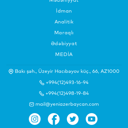
İdman
Analitik
Maraqlı
Ədəbiyyat
MEDİA
Bakı şəh., Üzeyir Hacıbəyov küç., 66, AZ1000
+994(12)493-16-94
+994(12)498-19-84
mail@yeniazerbaycan.com