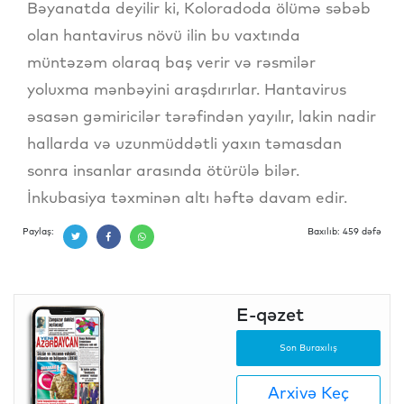
Bəyanatda deyilir ki, Koloradoda ölümə səbəb
olan hantavirus növü ilin bu vaxtında
müntəzəm olaraq baş verir və rəsmilər
yoluxma mənbəyini araşdırırlar. Hantavirus
əsasən gəmiricilər tərəfindən yayılır, lakin nadir
hallarda və uzunmüddətli yaxın təmasdan
sonra insanlar arasında ötürülə bilər.
İnkubasiya təxminən altı həftə davam edir.
Paylaş:
Baxılıb: 459 dəfə
E-qəzet
Son Buraxılış
Arxivə Keç