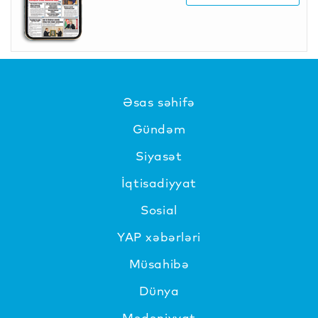
Əsas səhifə
Gündəm
Siyasət
İqtisadiyyat
Sosial
YAP xəbərləri
Müsahibə
Dünya
Mədəniyyat