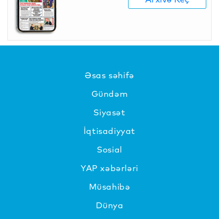
Əsas səhifə
Gündəm
Siyasət
İqtisadiyyat
Sosial
YAP xəbərləri
Müsahibə
Dünya