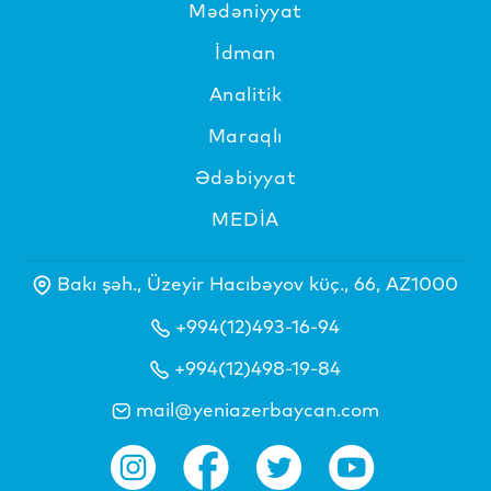
Mədəniyyat
İdman
Analitik
Maraqlı
Ədəbiyyat
MEDİA
Bakı şəh., Üzeyir Hacıbəyov küç., 66, AZ1000
+994(12)493-16-94
+994(12)498-19-84
mail@yeniazerbaycan.com