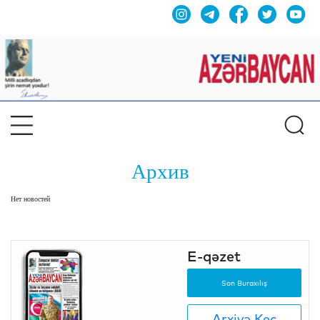
Архив
Нет новостей
E-qəzet
Son Buraxılış
Arxivə Keç