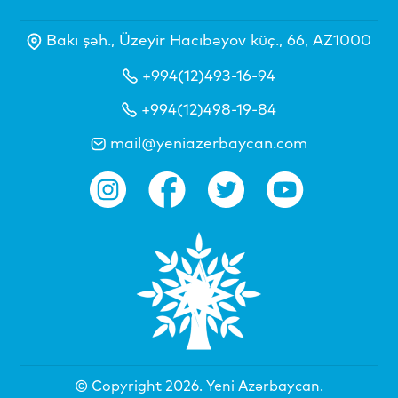
Bakı şəh., Üzeyir Hacıbəyov küç., 66, AZ1000
+994(12)493-16-94
+994(12)498-19-84
mail@yeniazerbaycan.com
© Copyright 2026.
Yeni Azərbaycan
.