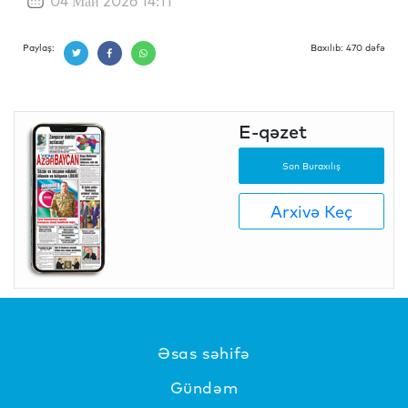
04 Май 2026 14:11
Paylaş:
Baxılıb: 470 dəfə
E-qəzet
Son Buraxılış
Arxivə Keç
Əsas səhifə
Gündəm