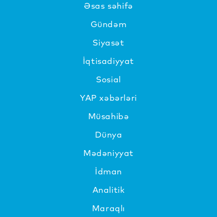
Əsas səhifə
Gündəm
Siyasət
İqtisadiyyat
Sosial
YAP xəbərləri
Müsahibə
Dünya
Mədəniyyat
İdman
Analitik
Maraqlı