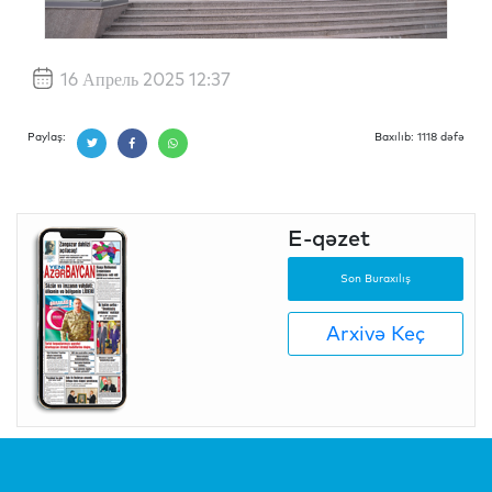
16 Апрель 2025 12:37
Paylaş:
Baxılıb: 1118 dəfə
E-qəzet
Son Buraxılış
Arxivə Keç