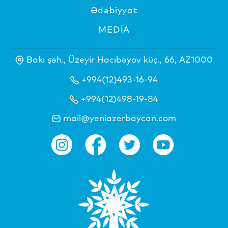
Ədəbiyyat
MEDİA
Bakı şəh., Üzeyir Hacıbəyov küç., 66, AZ1000
+994(12)493-16-94
+994(12)498-19-84
mail@yeniazerbaycan.com