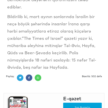
ediblər.
Bildirilib ki, mart ayının sonlarında İsrailin bir
neçə böyük şəhərində insanlar İrana qarşı
hərbi əməliyyatlara etiraz olaraq küçələrə
çıxıblar.“The Times of Israel” qəzeti yazır ki,
müharibə əleyhinə mitinqlər Təl-Əviv, Hayfa,
Qüds və Beer-Şevada keçirilib. Polis
nümayişlərdə 18 nəfəri saxlayıb: 15 nəfər Təl-
Əvivdə, beş nəfər isə Hayfada.
Paylaş:
Baxılıb: 502 dəfə
E-qəzet
Son Buraxılış