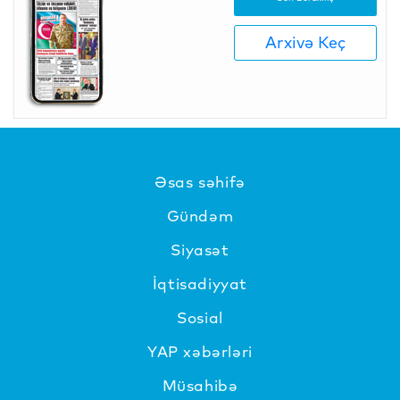
Arxivə Keç
Əsas səhifə
Gündəm
Siyasət
İqtisadiyyat
Sosial
YAP xəbərləri
Müsahibə