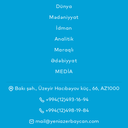
Dünya
Mədəniyyat
İdman
Analitik
Maraqlı
Ədəbiyyat
MEDİA
Bakı şəh., Üzeyir Hacıbəyov küç., 66, AZ1000
+994(12)493-16-94
+994(12)498-19-84
mail@yeniazerbaycan.com