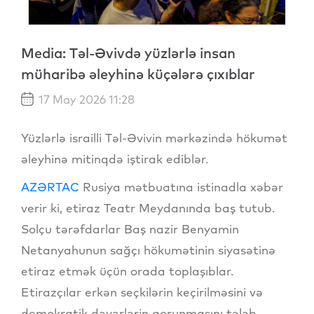
Media: Təl-Əvivdə yüzlərlə insan
müharibə əleyhinə küçələrə çıxıblar
17 May 2026 11:28
Yüzlərlə israilli Təl-Əvivin mərkəzində hökumət
əleyhinə mitinqdə iştirak ediblər.
AZƏRTAC
Rusiya mətbuatına istinadla xəbər
verir ki, etiraz Teatr Meydanında baş tutub.
Solçu tərəfdarlar Baş nazir Benyamin
Netanyahunun sağçı hökumətinin siyasətinə
etiraz etmək üçün orada toplaşıblar.
Etirazçılar erkən seçkilərin keçirilməsini və
demokratik dəyərlərin qorunmasını tələb