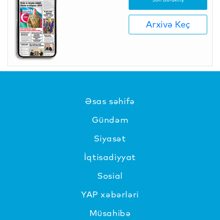
Arxivə Keç
Əsas səhifə
Gündəm
Siyasət
İqtisadiyyat
Sosial
YAP xəbərləri
Müsahibə