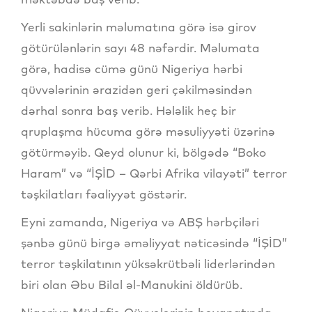
Yerli sakinlərin məlumatına görə isə girov
götürülənlərin sayı 48 nəfərdir. Məlumata
görə, hadisə cümə günü Nigeriya hərbi
qüvvələrinin ərazidən geri çəkilməsindən
dərhal sonra baş verib. Hələlik heç bir
qruplaşma hücuma görə məsuliyyəti üzərinə
götürməyib. Qeyd olunur ki, bölgədə “Boko
Haram” və “İŞİD – Qərbi Afrika vilayəti” terror
təşkilatları fəaliyyət göstərir.
Eyni zamanda, Nigeriya və ABŞ hərbçiləri
şənbə günü birgə əməliyyat nəticəsində “İŞİD”
terror təşkilatının yüksəkrütbəli liderlərindən
biri olan Əbu Bilal əl-Manukini öldürüb.