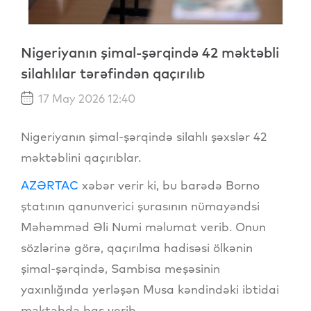
Nigeriyanın şimal-şərqində 42 məktəbli
silahlılar tərəfindən qaçırılıb
17 May 2026 12:40
Nigeriyanın şimal-şərqində silahlı şəxslər 42
məktəblini qaçırıblar.
AZƏRTAC
xəbər verir ki, bu barədə Borno
ştatının qanunverici şurasının nümayəndsi
Məhəmməd Əli Numi məlumat verib. Onun
sözlərinə görə, qaçırılma hadisəsi ölkənin
şimal-şərqində, Sambisa meşəsinin
yaxınlığında yerləşən Musa kəndindəki ibtidai
məktəbdə baş verib.