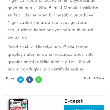
Nigeriya Müdafiə Qüvvələrinin bəyanatında
qeyd olunub ki, Əbu Bilal əl-Manuki təşkilatın
ən fəal liderlərindən biri hesab olunurdu və
Nigeriyadan kənarda fəaliyyət göstərən
strukturların koordinasiyasında mühüm rol
oynayırdı.
Qeyd edək ki, Nigeriya son 17 ildə terror
qruplaşmalarına qarşı mübarizə aparır. Bu
qruplar hərbi taktika kimi tez-tez kütləvi
adam oğurluqlarından istifadə edirlər.
Paylaş:
Baxılıb: 467 dəfə
E-qəzet
Son Buraxılış