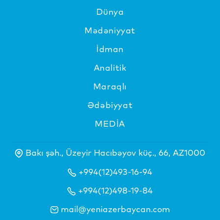
Dünya
Mədəniyyat
İdman
Analitik
Maraqlı
Ədəbiyyat
MEDİA
Bakı şəh., Üzeyir Hacıbəyov küç., 66, AZ1000
+994(12)493-16-94
+994(12)498-19-84
mail@yeniazerbaycan.com