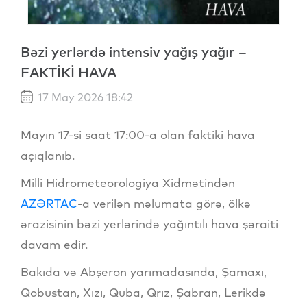
Bəzi yerlərdə intensiv yağış yağır –
FAKTİKİ HAVA
17 May 2026 18:42
Mayın 17-si saat 17:00-a olan faktiki hava
açıqlanıb.
Milli Hidrometeorologiya Xidmətindən
AZƏRTAC
-a verilən məlumata görə, ölkə
ərazisinin bəzi yerlərində yağıntılı hava şəraiti
davam edir.
Bakıda və Abşeron yarımadasında, Şamaxı,
Qobustan, Xızı, Quba, Qrız, Şabran, Lerikdə