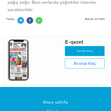
yağış yağır. Bəzi yerlərdə yağıntılar intensiv
xarakterlidir.
Paylaş:
Baxılıb: 521 dəfə
E-qəzet
Son Buraxılış
Arxivə Keç
Əsas səhifə