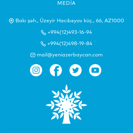
MEDİA
Bakı şəh., Üzeyir Hacıbəyov küç., 66, AZ1000
+994(12)493-16-94
+994(12)498-19-84
mail@yeniazerbaycan.com