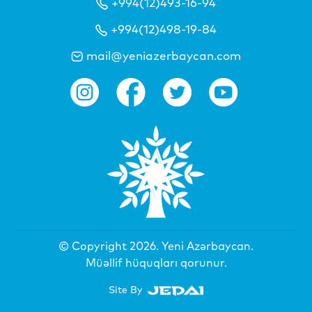
+994(12)493-16-94
+994(12)498-19-84
mail@yeniazerbaycan.com
© Copyright 2026.
Yeni Azərbaycan
.
Müəllif hüquqları qorunur.
Site By