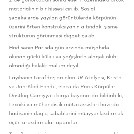
materialının bir hissəsi cırılıb. Sosial
şəbəkələrdə yayılan görüntülərdə körpünün
üzərini örtən konstruksiyanın altındakı şişmə
strukturun görünməsi diqqət çəkib.
Hadisənin Parisdə gün ərzində müşahidə
olunan güclü külək və yağışlarla əlaqəli olub-
olmadığı hələlik məlum deyil.
Layihənin tərəfdaşları olan JR Atelyesi, Kristo
və Jan-Klod Fondu, eləcə də Paris Körpüləri
Dostluq Cəmiyyəti birgə bəyanatda bildirib ki,
texniki və mühəndislik mütəxəssisləri hazırda
hadisənin dəqiq səbəblərini müəyyənləşdirmək
üçün araşdırmalar aparırlar.