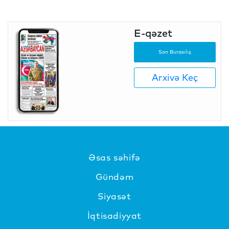
E-qəzet
Son Buraxılış
Arxivə Keç
Əsas səhifə
Gündəm
Siyasət
İqtisadiyyat