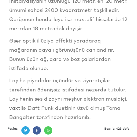
İnstalyasiyanın uzunluğu 120 metr, eni 20 metr,
ümumi sahəsi 2400 kvadratmetr təşkil edir.
Qurğunun hündürlüyü isə müxtəlif hissələrdə 12
metrdən 18 metrədək dəyişir.
Əsər optik illüziya effekti yaradaraq
mağaranın qayalı görünüşünü canlandırır.
Bunun üçün ağ, qara və boz çalarlardan
istifadə olunub.
Layihə piyadalar üçündür və ziyarətçilər
tərəfindən ödənişsiz istifadəsi nəzərdə tutulur.
Layihənin səs dizaynı məşhur elektron musiqiçi,
vaxtilə Daft Punk duetinin üzvü olmuş Toma
Bangalter tərəfindən hazırlanıb.
Paylaş:
Baxılıb: 423 dəfə