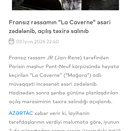
Fransız rəssamın “La Caverne” əsəri
zədələnib, açılış təxirə salınıb
03 İyun 2026 22:40
Fransız rəssam JR (Jan-Rene) tərəfindən
Parisin məşhur Pont-Neuf körpüsündə həyata
keçirilən “La Caverne” (“Mağara”) adlı
müvəqqəti incəsənət əsəri zədələnib.
Hadisədən sonra şənbə gününə planlaşdırılan
açılış mərasiminin təxirə salındığı açıqlanıb.
AZƏRTAC
xəbər verir ki, layihənin
tərəfdaşlarının verdiyi məlumata görə, iyunun
2-də günortadan sonra əsərin üzərindəki örtük