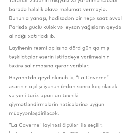
Tərəflər zədənin miqyası və yaranma səbəbi
barədə hələlik əlavə məlumat verməyib.
Bununla yanaşı, hadisədən bir neçə saat əvvəl
Parisdə güclü külək və leysan yağışların qeydə
alındığı xatırladılıb.
Layihənin rəsmi açılışına dörd gün qalmış
təşkilatçılar əsərin istifadəyə verilməsinin
təxirə salınmasına qərar veriblər.
Bəyanatda qeyd olunub ki, “La Caverne”
əsərinin açılışı iyunun 6-dan sonra keçiriləcək
və yeni tarix aparılan texniki
qiymətləndirmələrin nəticələrinə uyğun
müəyyənləşdiriləcək.
“La Caverne” layihəsi ölçüləri ilə seçilir.