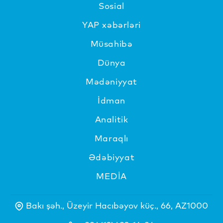
Sosial
YAP xəbərləri
Müsahibə
Dünya
Mədəniyyat
İdman
Analitik
Maraqlı
Ədəbiyyat
MEDİA
Bakı şəh., Üzeyir Hacıbəyov küç., 66, AZ1000