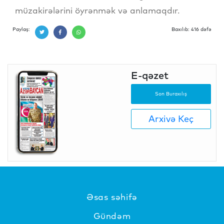
müzakirələrini öyrənmək və anlamaqdır.
Paylaş:
Baxılıb: 416 dəfə
E-qəzet
Son Buraxılış
Arxivə Keç
Əsas səhifə
Gündəm