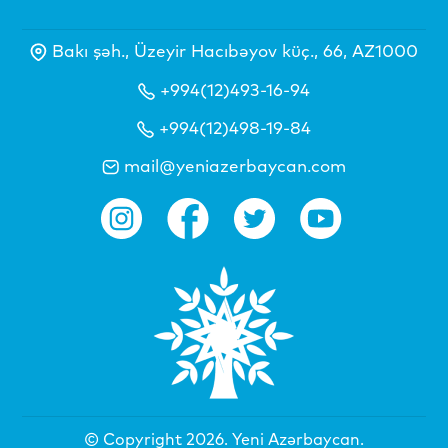
Bakı şəh., Üzeyir Hacıbəyov küç., 66, AZ1000
+994(12)493-16-94
+994(12)498-19-84
mail@yeniazerbaycan.com
© Copyright 2026.
Yeni Azərbaycan
.