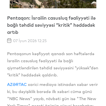
Pentaqon: İsrailin casusluq fəaliyyəti ilə
bağlı təhdid səviyyəsi “kritik” həddədək
artıb
07 İyun 2026 12:25
Pentaqonun kəşfiyyat qanadı son həftələrdə
İsrailin casusluq fəaliyyəti ilə bağlı
qiymətləndirilən təhdid səviyyəsini “yüksək”dən
“kritik” həddədək qaldırıb.
AZƏRTAC
xarici mediaya istinadən xəbər verir
ki, bu dəyişiklik barədə ilk xəbəri cümə günü
"NBC News" yayıb, növbəti gün isə "The New
York Times" qəzeti özünün xüsusi hesabatını