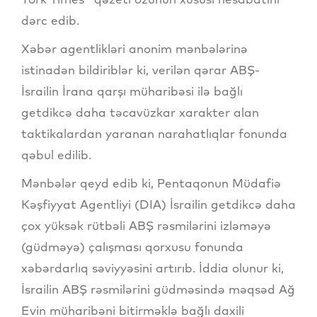
dərc edib.
Xəbər agentlikləri anonim mənbələrinə
istinadən bildiriblər ki, verilən qərar ABŞ-
İsrailin İrana qarşı müharibəsi ilə bağlı
getdikcə daha təcavüzkar xarakter alan
taktikalardan yaranan narahatlıqlar fonunda
qəbul edilib.
Mənbələr qeyd edib ki, Pentaqonun Müdafiə
Kəşfiyyat Agentliyi (DIA) İsrailin getdikcə daha
çox yüksək rütbəli ABŞ rəsmilərini izləməyə
(güdməyə) çalışması qorxusu fonunda
xəbərdarlıq səviyyəsini artırıb. İddia olunur ki,
İsrailin ABŞ rəsmilərini güdməsində məqsəd Ağ
Evin müharibəni bitirməklə bağlı daxili