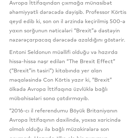
Avropa İttifaqından çıxmağa münasibət
əhəmiyyətli dərəcədə dəyişib. Professor Körtis
qeyd edib ki, son on il ərzində keçirilmiş 500-ə
yaxın sorğunun nəticələri “Brexit”ə dəstəyin
nəzərəçarpacaq dərəcədə azaldığını göstərir.
Entoni Seldonun müəllifi olduğu və hazırda
hissə-hissə nəşr edilən “The Brexit Effect”
(“Brexit”in təsiri”) kitabında yer alan
məqaləsində Con Körtis yazır ki, “Brexit”
ölkədə Avropa İttifaqına üzvlüklə bağlı
mübahisələri sona çatdırmayıb.
“2016-cı il referendumu Böyük Britaniyanın
Avropa İttifaqının daxilində, yoxsa xaricində
olmalı olduğu ilə bağlı müzakirələrə son