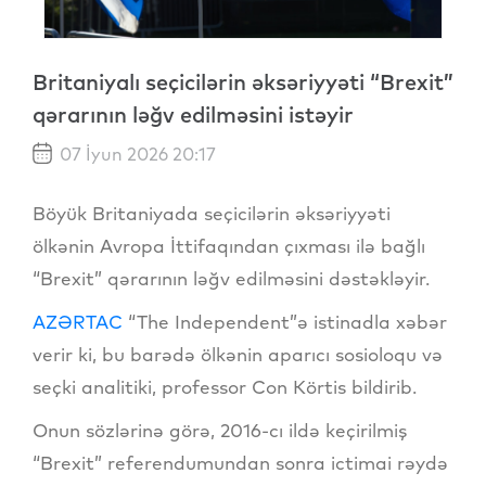
Britaniyalı seçicilərin əksəriyyəti “Brexit”
qərarının ləğv edilməsini istəyir
07 İyun 2026 20:17
Böyük Britaniyada seçicilərin əksəriyyəti
ölkənin Avropa İttifaqından çıxması ilə bağlı
“Brexit” qərarının ləğv edilməsini dəstəkləyir.
AZƏRTAC
“The Independent”ə istinadla xəbər
verir ki, bu barədə ölkənin aparıcı sosioloqu və
seçki analitiki, professor Con Körtis bildirib.
Onun sözlərinə görə, 2016-cı ildə keçirilmiş
“Brexit” referendumundan sonra ictimai rəydə