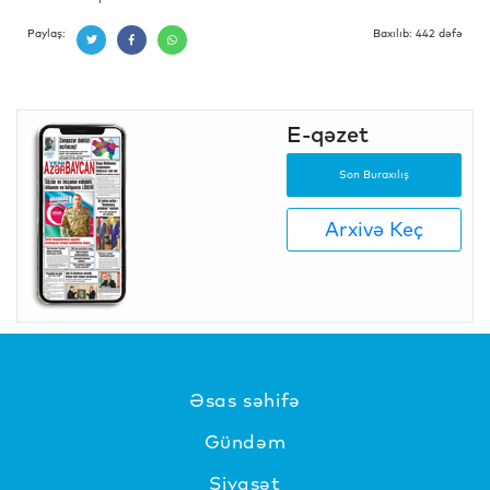
Paylaş:
Baxılıb: 442 dəfə
E-qəzet
Son Buraxılış
Arxivə Keç
Əsas səhifə
Gündəm
Siyasət