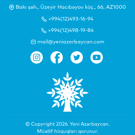
Bakı şəh., Üzeyir Hacıbəyov küç., 66, AZ1000
+994(12)493-16-94
+994(12)498-19-84
mail@yeniazerbaycan.com
© Copyright 2026.
Yeni Azərbaycan
.
Müəllif hüquqları qorunur.