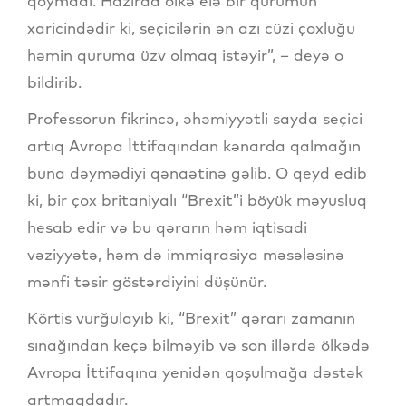
qoymadı. Hazırda ölkə elə bir qurumun
xaricindədir ki, seçicilərin ən azı cüzi çoxluğu
həmin quruma üzv olmaq istəyir”, – deyə o
bildirib.
Professorun fikrincə, əhəmiyyətli sayda seçici
artıq Avropa İttifaqından kənarda qalmağın
buna dəymədiyi qənaətinə gəlib. O qeyd edib
ki, bir çox britaniyalı “Brexit”i böyük məyusluq
hesab edir və bu qərarın həm iqtisadi
vəziyyətə, həm də immiqrasiya məsələsinə
mənfi təsir göstərdiyini düşünür.
Körtis vurğulayıb ki, “Brexit” qərarı zamanın
sınağından keçə bilməyib və son illərdə ölkədə
Avropa İttifaqına yenidən qoşulmağa dəstək
artmaqdadır.