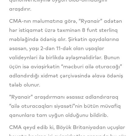
araşdırır.
CMA-nın məlumatına görə, “Ryanair” adətən
hər istiqamət üzrə təxminən 8 funt sterlinq
məbləğində ödəniş alır. Şirkətin qaydalarına
əsasən, yaşı 2-dən 11-dək olan uşaqlar
valideynləri ilə birlikdə əyləşməlidirlər. Bunun
üçün isə aviaşirkətin “məcburi ailə oturacağı”
adlandırdığı xidmət çərçivəsində əlavə ödəniş
tələb olunur.
“Ryanair” araşdırmanı əsassız adlandıraraq
“ailə oturacaqları siyasəti”nin bütün müvafiq
qanunlara tam uyğun olduğunu bildirib.
CMA qeyd edib ki, Böyük Britaniyadan uçuşlar