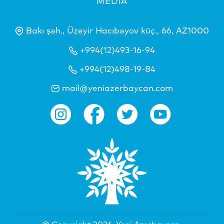
MEDİA
Bakı şəh., Üzeyir Hacıbəyov küç., 66, AZ1000
+994(12)493-16-94
+994(12)498-19-84
mail@yeniazerbaycan.com