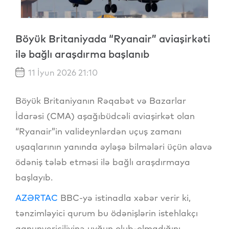
Böyük Britaniyada “Ryanair” aviaşirkəti
ilə bağlı araşdırma başlanıb
11 İyun 2026 21:10
Böyük Britaniyanın Rəqabət və Bazarlar
İdarəsi (CMA) aşağıbüdcəli aviaşirkət olan
“Ryanair”in valideynlərdən uçuş zamanı
uşaqlarının yanında əyləşə bilmələri üçün əlavə
ödəniş tələb etməsi ilə bağlı araşdırmaya
başlayıb.
AZƏRTAC
BBC-yə istinadla xəbər verir ki,
tənzimləyici qurum bu ödənişlərin istehlakçı
qanunvericiliyinə uyğun olub-olmadığını