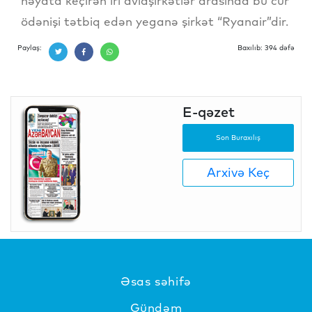
həyata keçirən iri aviaşirkətlər arasında bu cür
ödənişi tətbiq edən yeganə şirkət “Ryanair”dir.
Paylaş:
Baxılıb: 394 dəfə
E-qəzet
Son Buraxılış
Arxivə Keç
Əsas səhifə
Gündəm