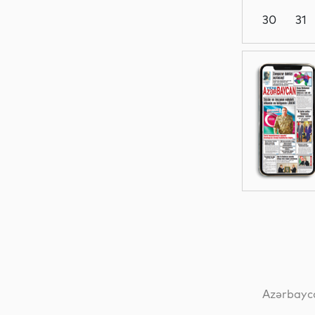
30
31
Dünya
Dünya
Hadisə
Dünya
Azərbayca