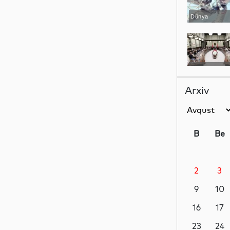
Dünya
Dünya
Arxiv
Dünya
B
Be
2
3
Dünya
9
10
16
17
İdman
23
24