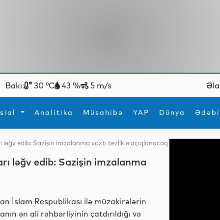
Bakı:
30 °C
43 %
5 m/s
Əla
sial
Analitika
Müsahibə
YAP
Dünya
Ədəbi
ı ləğv edib: Sazişin imzalanma vaxtı tezliklə açıqlanacaq
ya
İdman
Maraqlı
rı ləğv edib: Sazişin imzalanma
İdman
Yeni texnologiyalar
ran İslam Respublikası ilə müzakirələrin
ranın ən ali rəhbərliyinin çatdırıldığı və