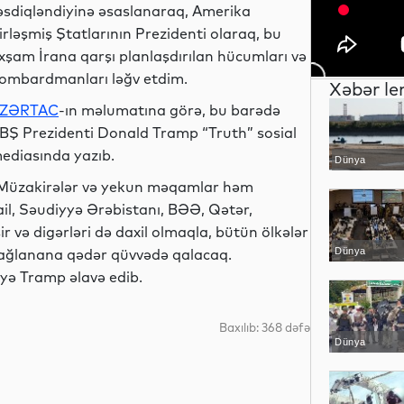
əsdiqləndiyinə əsaslanaraq, Amerika
irləşmiş Ştatlarının Prezidenti olaraq, bu
xşam İrana qarşı planlaşdırılan hücumları və
ombardmanları ləğv etdim.
Xəbər le
ZƏRTAC
-ın məlumatına görə, bu barədə
BŞ Prezidenti Donald Tramp “Truth” sosial
ediasında yazıb.
Dünya
Müzakirələr və yekun məqamlar həm
ail, Səudiyyə Ərəbistanı, BƏƏ, Qətər,
r və digərləri də daxil olmaqla, bütün ölkələr
 bağlanana qədər qüvvədə qalacaq.
Dünya
deyə Tramp əlavə edib.
Baxılıb: 368 dəfə
Dünya