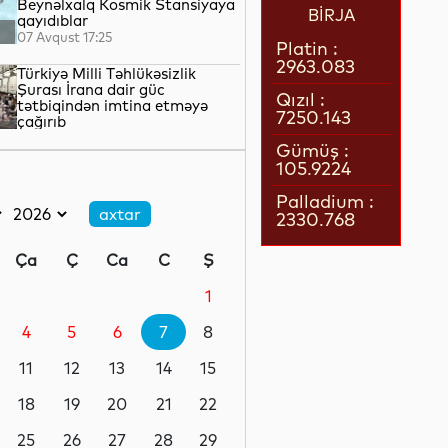
Beynəlxalq Kosmik Stansiyaya
BİRJA
qayıdıblar
07 Avqust 17:25
Platin :
2963.083
Türkiyə Milli Təhlükəsizlik
Şurası İrana dair güc
Qızıl :
tətbiqindən imtina etməyə
7250.143
çağırıb
07 Avqust 16:57
Gümüş :
105.9224
Husi silahlıları Səudiyyə
Ərəbistanında mülki şəxslərə
Palladium :
hücum ediblər
2330.768
07 Avqust 16:40
Ça
Ç
Ca
C
Ş
Almaniyanın Aİ ÜDM-dəki payı
son 15 ilin ən aşağı səviyyəsinə
1
düşüb
4
5
6
7
8
07 Avqust 16:23
11
12
13
14
15
"Real Madrid" Vinisius Junior
ilə müqaviləni uzadıb
18
19
20
21
22
25
26
27
28
29
07 Avqust 15:31