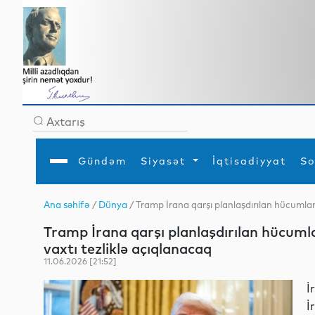
Gündəm
Siyasət
İqtisadiyyat
So
Ana səhifə
/
Dünya
/ Tramp İrana qarşı planlaşdırılan hücumlar
Ana səhifə
Ədəbiyyat
Siyasət
Sosial
Dün
Tramp İrana qarşı planlaşdırılan hücumla
Gündəm
MEDİA
Xarici siyasət
Turizm
İqtisadiyyat
Daxili siyasət
Elm
vaxtı tezliklə açıqlanacaq
YAP
Din
11.06.2026 [21:52]
Analitika
Hadisə
Mədəniyyət
Diaspor
İ
Müsahibə
İ