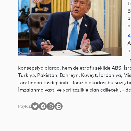
t
B
a
b
A
A
m
“
konsepsiya olaraq, həm də ətraflı şəkildə ABŞ, İsr
Türkiyə, Pakistan, Bəhreyn, Küveyt, İordaniya, Misi
tərəfindən təsdiqlənib. Dəniz blokadası bu saziş
İmzalanma vaxtı və yeri tezliklə elan ediləcək”, - 
Paylaş: