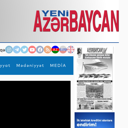
qə
AZ
RU
EN
yyat
Mədəniyyət
MEDİA
×