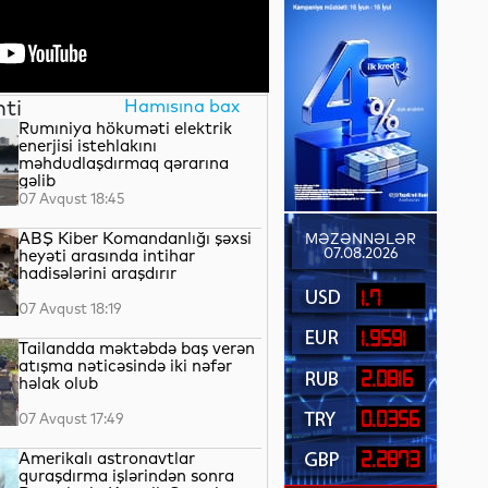
nti
Hamısına bax
Rumıniya hökuməti elektrik
enerjisi istehlakını
məhdudlaşdırmaq qərarına
gəlib
07 Avqust 18:45
ABŞ Kiber Komandanlığı şəxsi
MƏZƏNNƏLƏR
07.08.2026
heyəti arasında intihar
hadisələrini araşdırır
1.7
07 Avqust 18:19
1.9591
Tailandda məktəbdə baş verən
atışma nəticəsində iki nəfər
2.0816
həlak olub
0.0356
07 Avqust 17:49
Amerikalı astronavtlar
2.2873
quraşdırma işlərindən sonra