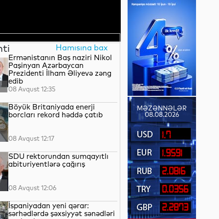
nti
Hamısına bax
Ermənistanın Baş naziri Nikol
Paşinyan Azərbaycan
Prezidenti İlham Əliyevə zəng
edib
08 Avqust 12:35
Böyük Britaniyada enerji
MƏZƏNNƏLƏR
borcları rekord həddə çatıb
08.08.2026
1.7
08 Avqust 12:17
1.9591
SDU rektorundan sumqayıtlı
abituriyentlərə çağırış
2.0816
08 Avqust 12:06
0.0356
İspaniyadan yeni qərar:
2.2873
sərhədlərdə şəxsiyyət sənədləri