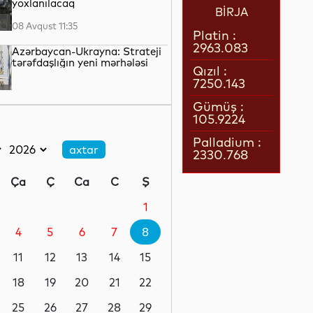
yoxlanılacaq
BİRJA
08 Avqust 11:35
Platin :
2963.083
Azərbaycan-Ukrayna: Strateji
tərəfdaşlığın yeni mərhələsi
Qızıl :
7250.143
08 Avqust 10:49
Gümüş :
105.9224
Süni intellekt: Genişlənən
fürsətlər, yoxsa artan
Palladium :
təhdidlər?
2330.768
08 Avqust 10:25
Ça
Ç
Ca
C
Ş
Körfəzdə yeni gərginlik
başlayır?
1
4
5
6
7
8
08 Avqust 09:55
11
12
13
14
15
Dünya liderliyi uğrunda
mübarizə
18
19
20
21
22
25
26
27
28
29
08 Avqust 09:32