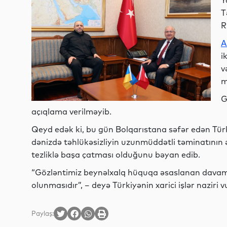
Y
T
R
A
i
v
m
G
açıqlama verilməyib.
Qeyd edək ki, bu gün Bolqarıstana səfər edən Türk
dənizdə təhlükəsizliyin uzunmüddətli təminatının
tezliklə başa çatması olduğunu bəyan edib.
“Gözləntimiz beynəlxalq hüquqa əsaslanan davamlı
olunmasıdır”, – deyə Türkiyənin xarici işlər naziri 
Paylaş: