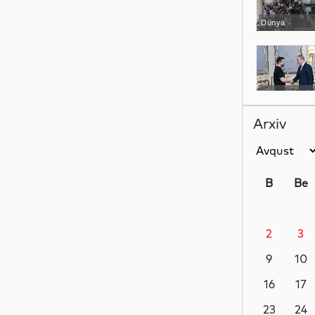
Dünya
Siyasət
Arxiv
Yeni
texnologiyalar
B
Be
2
3
Analitik
9
10
16
17
Analitik
23
24