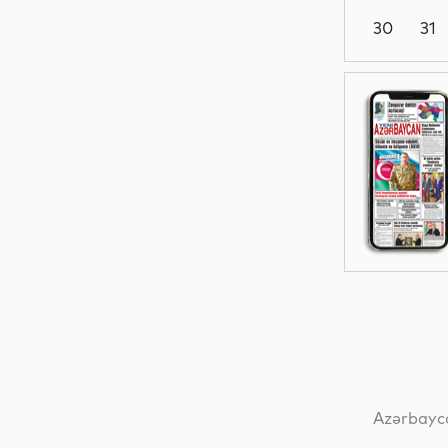
30
31
Ədəbiyyat
Sosial
Sosial
Dünya
Azərbayca