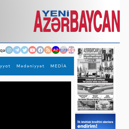
qə
AZ
RU
EN
yyat
Mədəniyyət
MEDİA
×