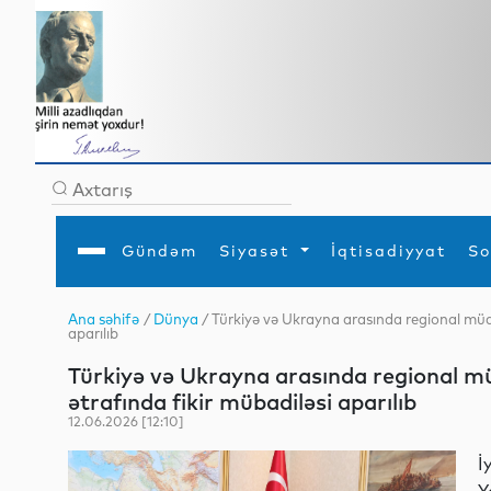
Gündəm
Siyasət
İqtisadiyyat
So
Ana səhifə
/
Dünya
/ Türkiyə və Ukrayna arasında regional müda
aparılıb
Ana səhifə
Ədəbiyyat
Siyasət
Sosial
Dün
Gündəm
MEDİA
Xarici siyasət
Turizm
Türkiyə və Ukrayna arasında regional müd
İqtisadiyyat
Daxili siyasət
Elm
ətrafında fikir mübadiləsi aparılıb
YAP
Din
Analitika
Hadisə
12.06.2026 [12:10]
Mədəniyyət
Diaspor
Müsahibə
İ