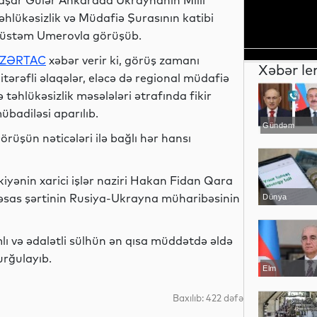
aşar Gülər Ankarada Ukraynanın Milli
əhlükəsizlik və Müdafiə Şurasının katibi
üstəm Umerovla görüşüb.
ZƏRTAC
xəbər verir ki, görüş zamanı
Xəbər le
kitərəfli əlaqələr, eləcə də regional müdafiə
ə təhlükəsizlik məsələləri ətrafında fikir
übadiləsi aparılıb.
Gündəm
örüşün nəticələri ilə bağlı hər hansı
iyənin xarici işlər naziri Hakan Fidan Qara
 əsas şərtinin Rusiya-Ukrayna müharibəsinin
Dünya
 və ədalətli sülhün ən qısa müddətdə əldə
vurğulayıb.
Elm
Baxılıb: 422 dəfə