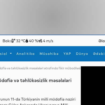
Bakı:
32 °C
40 %
4 m/s
Əla
sial
Analitika
Müsahibə
YAP
Dünya
Ədəbi
fiə və təhlükəsizlik məsələləri ətrafında fikir mübadiləsi
ya
İdman
Maraqlı
İdman
Yeni texnologiyalar
afiə və təhlükəsizlik məsələləri
yunun 11-də Türkiyənin milli müdafiə naziri