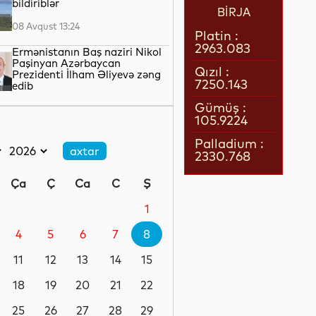
bildiriblər
BİRJA
08 Avqust 13:24
Platin :
2963.083
Ermənistanın Baş naziri Nikol
Paşinyan Azərbaycan
Qızıl :
Prezidenti İlham Əliyevə zəng
7250.143
edib
08 Avqust 12:35
Gümüş :
105.9224
Böyük Britaniyada enerji
borcları rekord həddə çatıb
Palladium :
2330.768
08 Avqust 12:17
Ça
Ç
Ca
C
Ş
SDU rektorundan sumqayıtlı
abituriyentlərə çağırış
1
4
5
6
7
8
08 Avqust 12:06
11
12
13
14
15
İspaniyadan yeni qərar:
sərhədlərdə şəxsiyyət sənədləri
18
19
20
21
22
yoxlanılacaq
25
26
27
28
29
08 Avqust 11:35