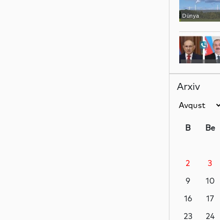
Dünya
Gündəm
Arxiv
Dünya
B
Be
2
3
Elm
9
10
16
17
Dünya
23
24