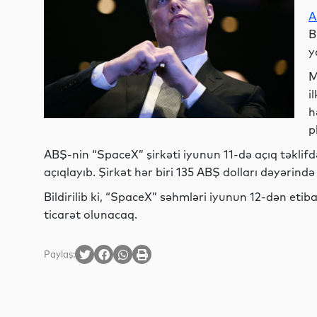
A
B
y
M
i
h
p
ABŞ-nin “SpaceX” şirkəti iyunun 11-də açıq təklifd
açıqlayıb. Şirkət hər biri 135 ABŞ dolları dəyərin
Bildirilib ki, “SpaceX” səhmləri iyunun 12-dən eti
ticarət olunacaq.
Paylaş: