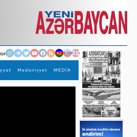
qə
AZ
RU
EN
yyat
Mədəniyyət
MEDİA
×