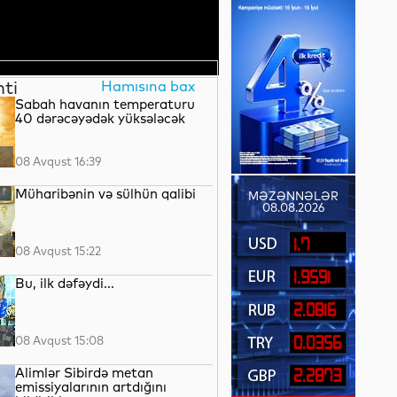
nti
Hamısına bax
Sabah havanın temperaturu
40 dərəcəyədək yüksələcək
08 Avqust 16:39
Müharibənin və sülhün qalibi
MƏZƏNNƏLƏR
08.08.2026
1.7
08 Avqust 15:22
1.9591
Bu, ilk dəfəydi...
2.0816
08 Avqust 15:08
0.0356
Alimlər Sibirdə metan
2.2873
emissiyalarının artdığını