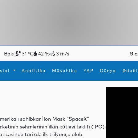
Bakı:
31 °C
42 %
3 m/s
Əla
sial
Analitika
Müsahibə
YAP
Dünya
Ədəbi
ya
İdman
Maraqlı
İdman
Yeni texnologiyalar
merikalı sahibkar İlon Mask “SpaceX”
irkətinin səhmlərinin ilkin kütləvi təklifi (IPO)
əticəsində tarixdə ilk trilyonçu olub.