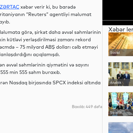
ZƏRTAC
xəbər verir ki, bu barədə
ritaniyanın “Reuters” agentliyi məlumat
ayıb.
Xəbər le
əlumata görə, şirkət daha əvvəl səhmlərinin
lkin kütləvi yerləşdirilməsi zamanı rekord
əcmdə – 75 milyard ABŞ dolları cəlb etməyi
Sosial
lanlaşdırdığını açıqlamışdı.
ən əvvəl səhmlərinin qiymətini və sayını
də 555 min 555 səhm buraxıb.
barən Nasdaq birjasında SPCX indeksi altında
Analitik
Baxılıb: 449 dəfə
Siyasət