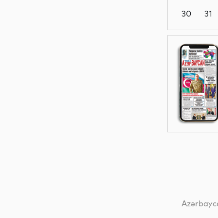
30
31
Siyasət
Yeni
texnologiyalar
Analitik
Analitik
Azərbayca