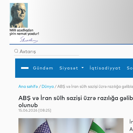
Gündəm
Siyasət
İqtisadiyyat
So
Ana səhifə
/
Dünya
/ ABŞ və İran sülh sazişi üzrə razılığa gəli
Ana səhifə
Ədəbiyyat
Siyasət
Sosial
Dün
ABŞ və İran sülh sazişi üzrə razılığa gəl
Gündəm
MEDİA
Xarici siyasət
Turizm
İqtisadiyyat
Daxili siyasət
Elm
olunub
YAP
Din
15.06.2026 [08:25]
Analitika
Hadisə
Mədəniyyət
Diaspor
İ
Müsahibə
A