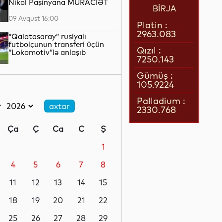
Nikol Paşinyana MÜRACİƏT
BİRJA
09 Avqust 16:00
Platin :
2963.083
“Qalatasaray” rusiyalı
futbolçunun transferi üçün
Qızıl :
“Lokomotiv”lə anlaşıb
7250.143
09 Avqust 15:56
Gümüş :
105.9224
Qazaxda 11,7 min hektar taxıl
sahəsindən 39 min tondan çox
Palladium :
məhsul götürülüb
2330.768
09 Avqust 15:23
Ça
Ç
Ca
C
Ş
Gəzə bilməyən ən ağır quş:
qanadlarının eni 7 metr olub
1
4
5
6
7
8
09 Avqust 14:50
11
12
13
14
15
Neymar yenidən Messi ilə
komanda yoldaşı ola bilər
18
19
20
21
22
25
26
27
28
29
09 Avqust 14:35