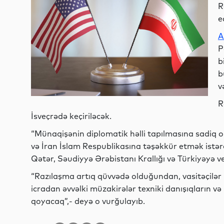
R
e
A
P
b
b
v
R
İsveçrədə keçiriləcək.
“Münaqişənin diplomatik həlli tapılmasına sadiq o
və İran İslam Respublikasına təşəkkür etmək istərd
Qətər, Səudiyyə Ərəbistanı Krallığı və Türkiyəyə v
“Razılaşma artıq qüvvədə olduğundan, vasitəçilər b
icradan əvvəlki müzakirələr texniki danışıqların 
qoyacaq”,- deyə o vurğulayıb.