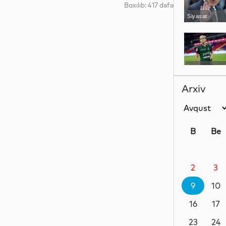
Baxılıb: 417 dəfə
Siyasət
İdman
Arxiv
İqtisadiyyat
B
Be
2
3
Maraqlı
9
10
16
17
İdman
23
24