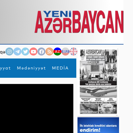
qə
AZ
RU
EN
yyat
Mədəniyyət
MEDİA
×