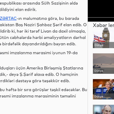
espublikası arasında Sülh Sazişinin əldə
dildiyini elan edirik.
ZƏRTAC
-ın məlumatına görə, bu barədə
Xəbər le
akistan Baş Naziri Şahbaz Şərif elan edib. O
ildirib ki, hər iki tərəf Livan da daxil olmaqla,
ütün cəbhələrdə hərbi əməliyyatların dərhal
ə birdəfəlik dayandırıldığını bəyan edib.
Dünya
əsmi imzalanma mərasimi iyunun 19-da
lduqları üçün Amerika Birləşmiş Ştatlarına
Dünya
ik,- deyə Ş.Şərif əlavə edib. O həmçinin
erdikləri dəstəyə görə təşəkkür edib.
u həftə bir sıra görüşlər təşkil edəcəklər. Bu
və rəsmi imzalanma mərasiminin təməlini
Dünya