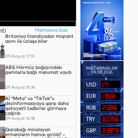
nti
Hamısına bax
Britaniya İrlandiyadan miqrant
axını ilə üzləşə bilər
09 Avqust 17:10
ABŞ Hörmüz boğazındakı
MƏZƏNNƏLƏR
gəmilərlə bağlı məlumat yayıb
09.08.2026
1.7
09 Avqust 16:34
1.9591
Aİ “Meta” və “TikTok”u
dezinformasiyaya qarşı daha
2.0816
qətiyyətli tədbirlər görməyə
çağırıb
09 Avqust 16:18
0.0356
Qarabağı minalayan
2.2873
ermənilərin hamısı qırılıb? –