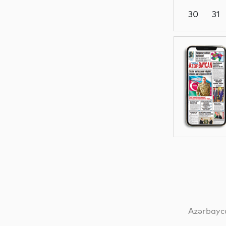
30
31
Dünya
Maraqlı
Yeni
texnologiyalar
Dünya
Azərbayca