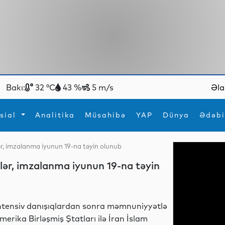
Bakı:
32 °C
43 %
5 m/s
Əla
sial
Analitika
Müsahibə
YAP
Dünya
Ədəbi
blər, imzalanma iyunun 19-na təyin olunub
ya
İdman
Maraqlı
iblər, imzalanma iyunun 19-na təyin
İdman
Yeni texnologiyalar
ntensiv danışıqlardan sonra məmnuniyyətlə
merika Birləşmiş Ştatları ilə İran İslam