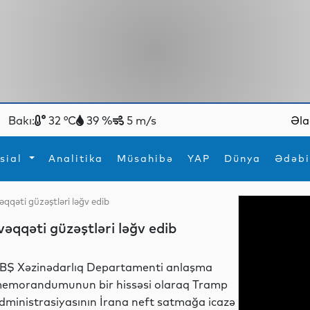
Bakı:
32 °C
39 %
5 m/s
Əla
sial
Analitika
Müsahibə
YAP
Dünya
Ədəbi
qqəti güzəştləri ləğv edib
ya
İdman
Maraqlı
qqəti güzəştləri ləğv edib
İdman
Yeni texnologiyalar
BŞ Xəzinədarlıq Departamenti anlaşma
emorandumunun bir hissəsi olaraq Tramp
dministrasiyasının İrana neft satmağa icazə