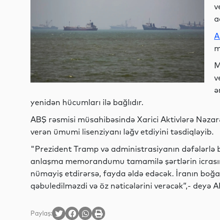
v
a
A
m
M
v
ə
yenidən hücumları ilə bağlıdır.
ABŞ rəsmisi müsahibəsində Xarici Aktivlərə Nəzarət
verən ümumi lisenziyanı ləğv etdiyini təsdiqləyib.
"Prezident Tramp və administrasiyanın dəfələrlə b
anlaşma memorandumu tamamilə şərtlərin icrasına 
nümayiş etdirərsə, fayda əldə edəcək. İranın boğ
qəbuledilməzdi və öz nəticələrini verəcək”,- deyə AB
Paylaş: