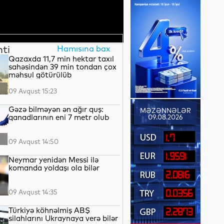
nti
Hamısına bax
Qazaxda 11,7 min hektar taxıl
sahəsindən 39 min tondan çox
məhsul götürülüb
09 Avqust 15:23
Gəzə bilməyən ən ağır quş:
MƏZƏNNƏLƏR
qanadlarının eni 7 metr olub
09.08.2026
1.7
09 Avqust 14:50
1.9591
Neymar yenidən Messi ilə
komanda yoldaşı ola bilər
2.0816
09 Avqust 14:35
0.0356
Türkiyə köhnəlmiş ABŞ
2.2873
silahlarını Ukraynaya verə bilər