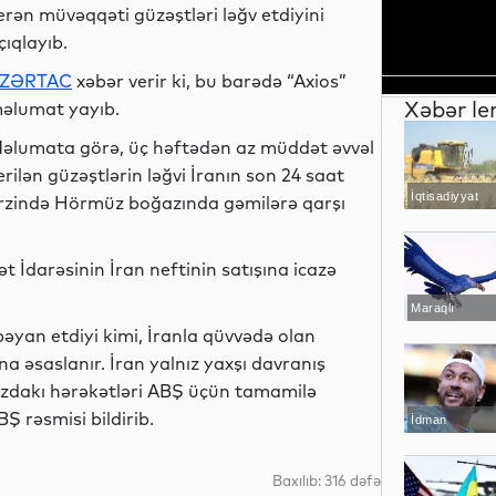
erən müvəqqəti güzəştləri ləğv etdiyini
çıqlayıb.
ZƏRTAC
xəbər verir ki, bu barədə “Axios”
Xəbər le
əlumat yayıb.
əlumata görə, üç həftədən az müddət əvvəl
erilən güzəştlərin ləğvi İranın son 24 saat
İqtisadiyyat
rzində Hörmüz boğazında gəmilərə qarşı
 İdarəsinin İran neftinin satışına icazə
Maraqlı
əyan etdiyi kimi, İranla qüvvədə olan
əsaslanır. İran yalnız yaxşı davranış
azdakı hərəkətləri ABŞ üçün tamamilə
Ş rəsmisi bildirib.
İdman
Baxılıb: 316 dəfə