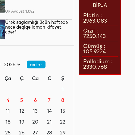
BİRJA
09 Avqust 13:42
Platin :
2963.083
Ürək sağlamlığı üçün həftədə
neçə dəqiqə idman kifayət
Qızıl :
edər?
7250.143
09 Avqust 13:16
Gümüş :
105.9224
“Google” haker qruplarına
xüsusi ləqəblər niyə verir?
Palladium :
2330.768
09 Avqust 12:34
Ça
Ç
Ca
C
Ş
Nigerdə sərnişin avtobuslarının
toqquşması nəticəsində 22
1
nəfər ölüb
4
5
6
7
8
09 Avqust 12:19
11
12
13
14
15
Goranboyda evdən 18 yaşlı
gənc qızın meyiti tapılıb
18
19
20
21
22
25
26
27
28
29
09 Avqust 11:52