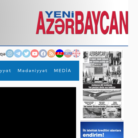
qə
AZ
RU
EN
yyat
Mədəniyyət
MEDİA
×