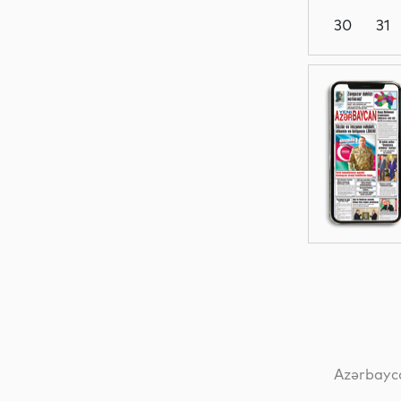
30
31
Dünya
Hadisə
İdman
Hadisə
Azərbayca