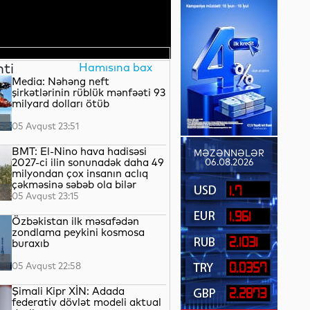
nti
Hamısına bax
Media: Nəhəng neft
şirkətlərinin rüblük mənfəəti 93
milyard dolları ötüb
05 Avqust 23:51
BMT: El-Nino hava hadisəsi
MƏZƏNNƏLƏR
2027-ci ilin sonunadək daha 49
06.08.2026
milyondan çox insanın aclıq
çəkməsinə səbəb ola bilər
1.7
05 Avqust 23:15
1.961
Özbəkistan ilk məsafədən
zondlama peykini kosmosa
2.1031
buraxıb
05 Avqust 22:58
0.0357
Şimali Kipr XİN: Adada
2.2873
federativ dövlət modeli aktual