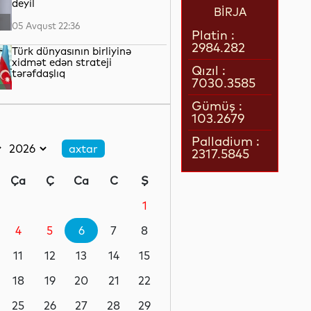
deyil
BİRJA
05 Avqust 22:36
Platin :
2984.282
Türk dünyasının birliyinə
xidmət edən strateji
Qızıl :
tərəfdaşlıq
7030.3585
05 Avqust 22:23
Gümüş :
103.2679
“Qarabağ” “Dinamo” ilə oyun
üçün Polşaya yola düşüb
Palladium :
2317.5845
05 Avqust 22:19
Ça
Ç
Ca
C
Ş
Pit Heqset ABŞ Silahlı
Qüvvələrinin əsas sursat
1
ehtiyatlarının tükəndiyini
təkzib edib
4
5
6
7
8
05 Avqust 21:57
11
12
13
14
15
Qızılın qiyməti 4200 dolları
ötüb
18
19
20
21
22
25
26
27
28
29
05 Avqust 21:37