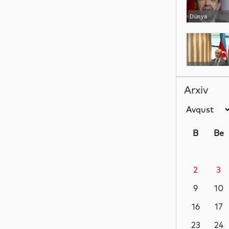
Dünya
YAP xəbərləri
Arxiv
İdman
B
Be
2
3
Dünya
9
10
16
17
İqtisadiyyat
23
24