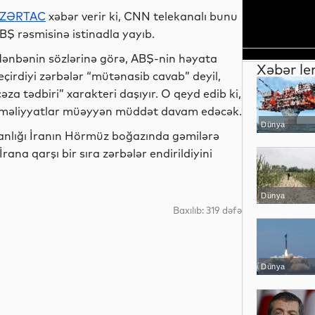
ZƏRTAC
xəbər verir ki, CNN telekanalı bunu
BŞ rəsmisinə istinadla yayıb.
ənbənin sözlərinə görə, ABŞ-nin həyata
Xəbər le
eçirdiyi zərbələr “mütənasib cavab” deyil,
cəza tədbiri” xarakteri daşıyır. O qeyd edib ki,
məliyyatlar müəyyən müddət davam edəcək.
Dünya
nlığı İranın Hörmüz boğazında gəmilərə
ana qarşı bir sıra zərbələr endirildiyini
Dünya
Baxılıb: 319 dəfə
Dünya