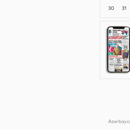
30
31
Dünya
Elm
İqtisadiyyat
Dünya
Azərbayca