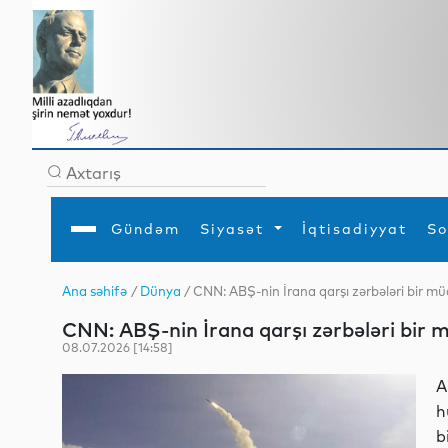
Gündəm
Siyasət
İqtisadiyyat
So
Ana səhifə
/
Dünya
/ CNN: ABŞ-nin İrana qarşı zərbələri bir 
Ana səhifə
Ədəbiyyat
Siyasət
Sosial
Dün
CNN: ABŞ-nin İrana qarşı zərbələri bir
Gündəm
MEDİA
Xarici siyasət
Turizm
İqtisadiyyat
Daxili siyasət
Elm
08.07.2026 [14:58]
YAP
Din
Analitika
Hadisə
A
Mədəniyyət
Diaspor
h
Müsahibə
bi