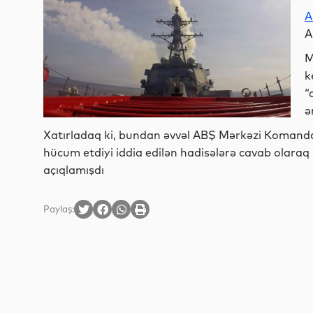
A
A
M
k
“
ə
Xatırladaq ki, bundan əvvəl ABŞ Mərkəzi Komanda
hücum etdiyi iddia edilən hadisələrə cavab olaraq İr
açıqlamışdı
Paylaş: