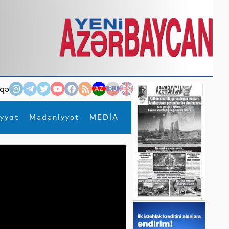
qə
AZ
RU
EN
yyat
Mədəniyyət
MEDİA
×