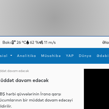
Bakı:
26 °C
62 %
11 m/s
Əla
sial
Analitika
Müsahibə
YAP
Dünya
Ədəbi
müddət davam edəcək
ya
İdman
Maraqlı
 müddət davam edəcək
İdman
Yeni texnologiyalar
BŞ hərbi qüvvələrinin İrana qarşı
ücumlarının bir müddət davam edəcəyi
ldirilir.