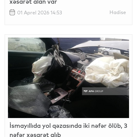
xəsarət alan var
Hadise
01 Aprel 2026 14:53
İsmayıllıda yol qəzasında iki nəfər ölüb, 3
nəfər xəsarət alıb