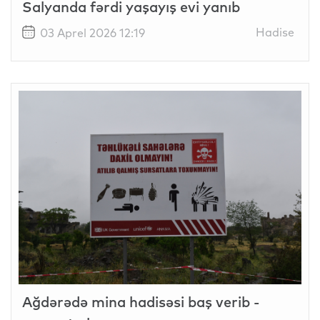
Salyanda fərdi yaşayış evi yanıb
Hadise
03 Aprel 2026 12:19
Ağdərədə mina hadisəsi baş verib -