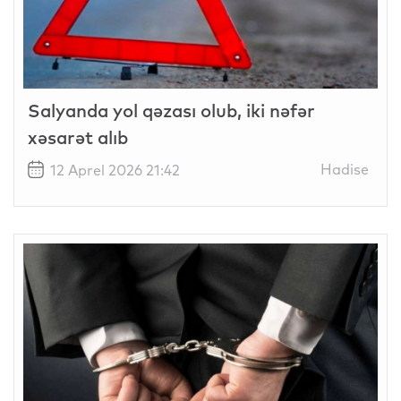
Salyanda yol qəzası olub, iki nəfər
xəsarət alıb
Hadise
12 Aprel 2026 21:42