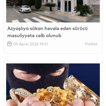
Azyaşlıya sükan həvalə edən sürücü
məsuliyyətə cəlb olunub
Hadise
09 Aprel 2026 19:51