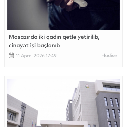
Masazırda iki qadın qətlə yetirilib,
cinayət işi başlanıb
Hadise
11 Aprel 2026 17:49