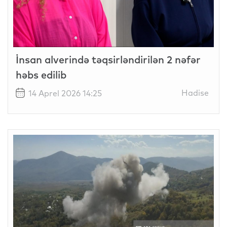
İnsan alverində təqsirləndirilən 2 nəfər
həbs edilib
Hadise
14 Aprel 2026 14:25