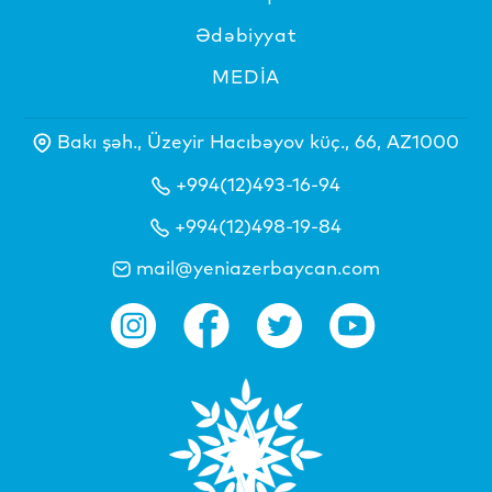
Ədəbiyyat
MEDİA
Bakı şəh., Üzeyir Hacıbəyov küç., 66, AZ1000
+994(12)493-16-94
+994(12)498-19-84
mail@yeniazerbaycan.com