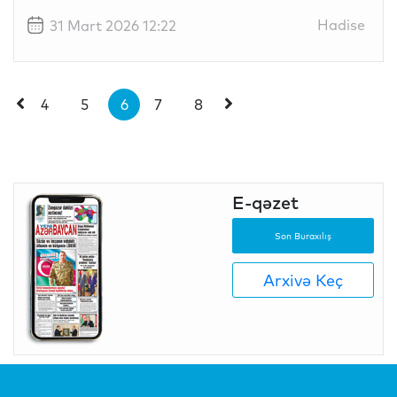
Hadise
31 Mart 2026 12:22
4
5
6
7
8
E-qəzet
Son Buraxılış
Arxivə Keç