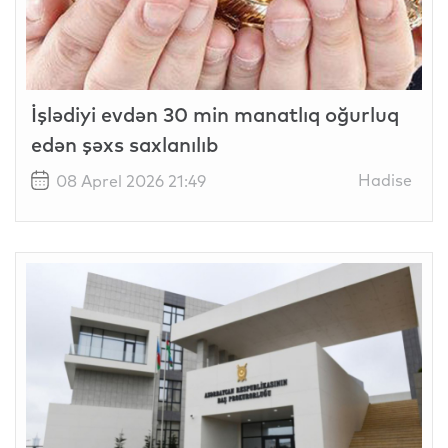
İşlədiyi evdən 30 min manatlıq oğurluq
edən şəxs saxlanılıb
Hadise
08 Aprel 2026 21:49