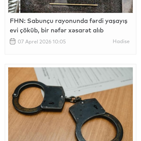
FHN: Sabunçu rayonunda fərdi yaşayış
evi çöküb, bir nəfər xəsarət alıb
Hadise
07 Aprel 2026 10:05