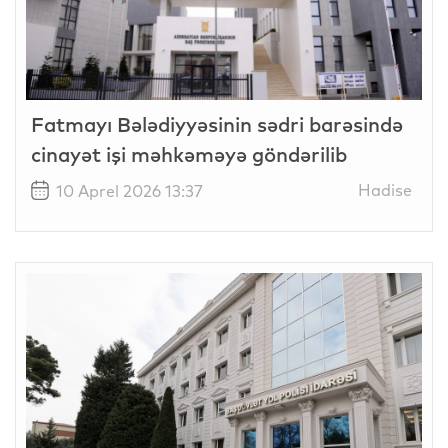
Fatmayı Bələdiyyəsinin sədri barəsində
cinayət işi məhkəməyə göndərilib
Hadise
10 Aprel 2026 13:37