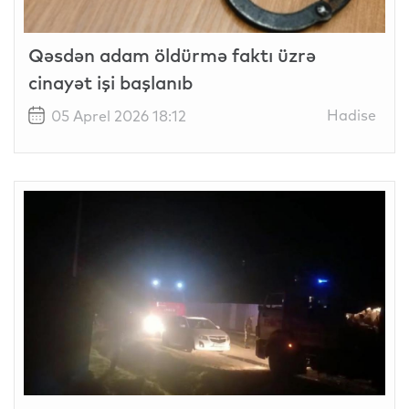
Qəsdən adam öldürmə faktı üzrə
cinayət işi başlanıb
Hadise
05 Aprel 2026 18:12