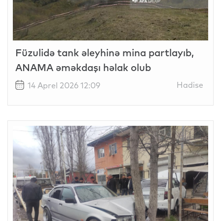
Füzulidə tank əleyhinə mina partlayıb,
ANAMA əməkdaşı həlak olub
Hadise
14 Aprel 2026 12:09