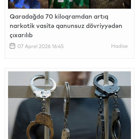
Qaradağda 70 kiloqramdan artıq
narkotik vasitə qanunsuz dövriyyədən
çıxarılıb
Hadise
07 Aprel 2026 16:45