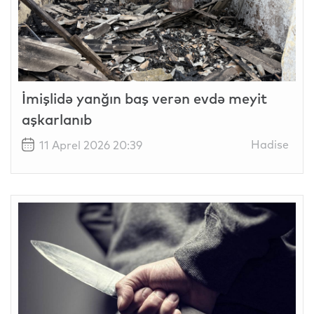
İmişlidə yanğın baş verən evdə meyit
aşkarlanıb
Hadise
11 Aprel 2026 20:39