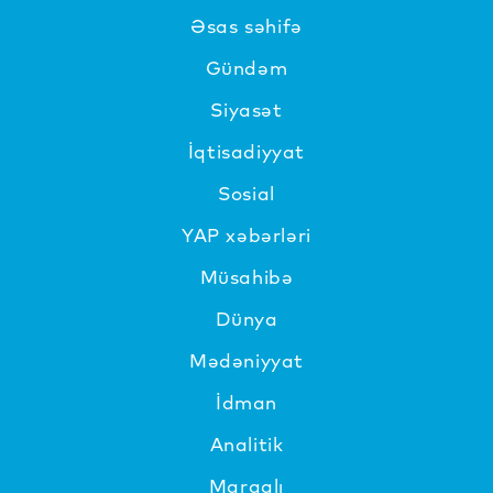
Əsas səhifə
Gündəm
Siyasət
İqtisadiyyat
Sosial
YAP xəbərləri
Müsahibə
Dünya
Mədəniyyat
İdman
Analitik
Maraqlı