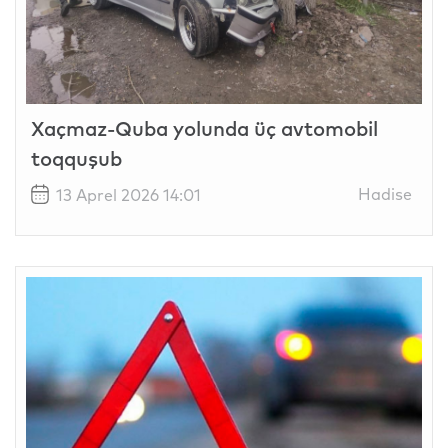
Xaçmaz-Quba yolunda üç avtomobil
toqquşub
Hadise
13 Aprel 2026 14:01