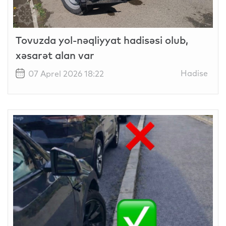
Tovuzda yol-nəqliyyat hadisəsi olub,
xəsarət alan var
Hadise
07 Aprel 2026 18:22