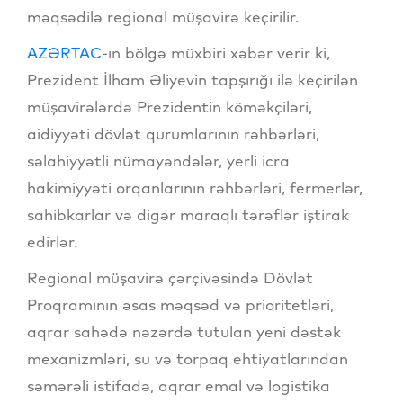
məqsədilə regional müşavirə keçirilir.
AZƏRTAC
-ın bölgə müxbiri xəbər verir ki,
Prezident İlham Əliyevin tapşırığı ilə keçirilən
müşavirələrdə Prezidentin köməkçiləri,
aidiyyəti dövlət qurumlarının rəhbərləri,
səlahiyyətli nümayəndələr, yerli icra
hakimiyyəti orqanlarının rəhbərləri, fermerlər,
sahibkarlar və digər maraqlı tərəflər iştirak
edirlər.
Regional müşavirə çərçivəsində Dövlət
Proqramının əsas məqsəd və prioritetləri,
aqrar sahədə nəzərdə tutulan yeni dəstək
mexanizmləri, su və torpaq ehtiyatlarından
səmərəli istifadə, aqrar emal və logistika