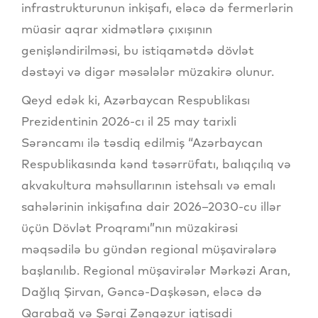
infrastrukturunun inkişafı, eləcə də fermerlərin
müasir aqrar xidmətlərə çıxışının
genişləndirilməsi, bu istiqamətdə dövlət
dəstəyi və digər məsələlər müzakirə olunur.
Qeyd edək ki, Azərbaycan Respublikası
Prezidentinin 2026-cı il 25 may tarixli
Sərəncamı ilə təsdiq edilmiş “Azərbaycan
Respublikasında kənd təsərrüfatı, balıqçılıq və
akvakultura məhsullarının istehsalı və emalı
sahələrinin inkişafına dair 2026–2030-cu illər
üçün Dövlət Proqramı”nın müzakirəsi
məqsədilə bu gündən regional müşavirələrə
başlanılıb. Regional müşavirələr Mərkəzi Aran,
Dağlıq Şirvan, Gəncə-Daşkəsən, eləcə də
Qarabağ və Şərqi Zəngəzur iqtisadi