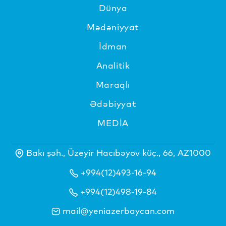
Dünya
Mədəniyyat
İdman
Analitik
Maraqlı
Ədəbiyyat
MEDİA
Bakı şəh., Üzeyir Hacıbəyov küç., 66, AZ1000
+994(12)493-16-94
+994(12)498-19-84
mail@yeniazerbaycan.com