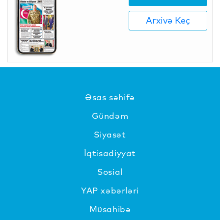
Arxivə Keç
Əsas səhifə
Gündəm
Siyasət
İqtisadiyyat
Sosial
YAP xəbərləri
Müsahibə