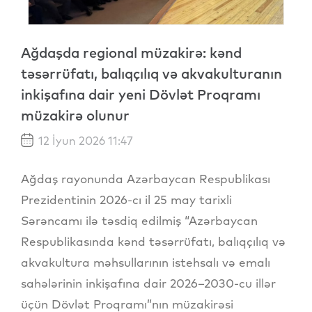
Ağdaşda regional müzakirə: kənd
təsərrüfatı, balıqçılıq və akvakulturanın
inkişafına dair yeni Dövlət Proqramı
müzakirə olunur
12 İyun 2026 11:47
Ağdaş rayonunda Azərbaycan Respublikası
Prezidentinin 2026-cı il 25 may tarixli
Sərəncamı ilə təsdiq edilmiş “Azərbaycan
Respublikasında kənd təsərrüfatı, balıqçılıq və
akvakultura məhsullarının istehsalı və emalı
sahələrinin inkişafına dair 2026–2030-cu illər
üçün Dövlət Proqramı”nın müzakirəsi