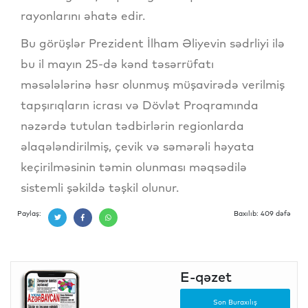
rayonlarını əhatə edir.
Bu görüşlər Prezident İlham Əliyevin sədrliyi ilə
bu il mayın 25-də kənd təsərrüfatı
məsələlərinə həsr olunmuş müşavirədə verilmiş
tapşırıqların icrası və Dövlət Proqramında
nəzərdə tutulan tədbirlərin regionlarda
əlaqələndirilmiş, çevik və səmərəli həyata
keçirilməsinin təmin olunması məqsədilə
sistemli şəkildə təşkil olunur.
Paylaş:
Baxılıb: 409 dəfə
E-qəzet
Son Buraxılış