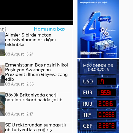
nti
Hamısına bax
Alimlər Sibirdə metan
emissiyalarının artdığını
bildiriblər
08 Avqust 13:24
Ermənistanın Baş naziri Nikol
MƏZƏNNƏLƏR
Paşinyan Azərbaycan
08.08.2026
Prezidenti İlham Əliyevə zəng
edib
1.7
08 Avqust 12:35
1.9591
Böyük Britaniyada enerji
borcları rekord həddə çatıb
2.0816
08 Avqust 12:17
0.0356
SDU rektorundan sumqayıtlı
2.2873
abituriyentlərə çağırış