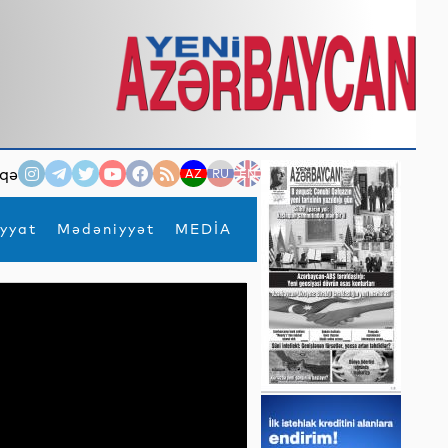
qə
AZ
RU
EN
yyat
Mədəniyyət
MEDİA
×