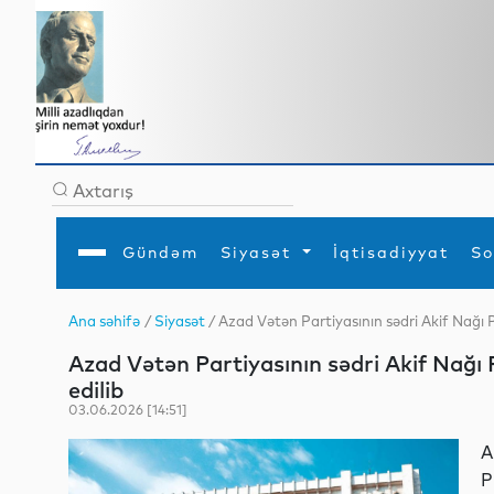
Gündəm
Siyasət
İqtisadiyyat
So
Ana səhifə
/
Siyasət
/ Azad Vətən Partiyasının sədri Akif Nağı 
Ana səhifə
Ədəbiyyat
Siyasət
Sosial
Dün
Azad Vətən Partiyasının sədri Akif Nağı
Gündəm
MEDİA
Xarici siyasət
Turizm
İqtisadiyyat
Daxili siyasət
Elm
edilib
YAP
Din
03.06.2026 [14:51]
Analitika
Hadisə
Mədəniyyət
Diaspor
A
Müsahibə
P