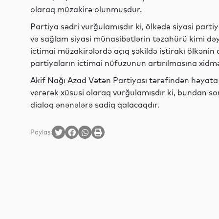
olaraq müzakirə olunmuşdur.
Partiya sədri vurğulamışdır ki, ölkədə siyasi parti
və sağlam siyasi münasibətlərin təzahürü kimi dəyər
ictimai müzakirələrdə açıq şəkildə iştirakı ölkənin
partiyaların ictimai nüfuzunun artırılmasına xidmə
Akif Nağı Azad Vətən Partiyası tərəfindən həyata
verərək xüsusi olaraq vurğulamışdır ki, bundan son
dialoq ənənələrə sadiq qalacaqdır.
Paylaş: