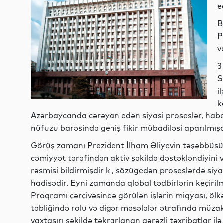
e
B
P
v
3
S
i
k
Azərbaycanda cərəyan edən siyasi proseslər, habel
nüfuzu barəsində geniş fikir mübadiləsi aparılmışd
Görüş zamanı Prezident İlham Əliyevin təşəbbüsü i
cəmiyyət tərəfindən aktiv şəkildə dəstəkləndiyini
rəsmisi bildirmişdir ki, sözügedən proseslərdə siyas
hadisədir. Eyni zamanda qlobal tədbirlərin keçiri
Proqramı çərçivəsində görülən işlərin miqyası, ölkə
təbliğində rolu və digər məsələlər ətrafında müza
vaxtaşırı şəkildə təkrarlanan qərəzli təxribatlar i