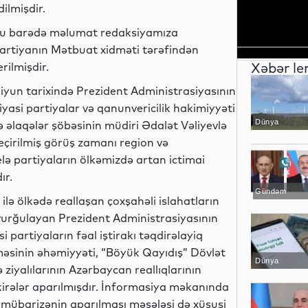
dilmişdir.
u barədə məlumat redaksiyamıza
artiyanın Mətbuat xidməti tərəfindən
Xəbər le
erilmişdir.
 iyun tarixində Prezident Administrasiyasının
iyasi partiyalar və qanunvericilik hakimiyyəti
Dünya
lə əlaqələr şöbəsinin müdiri Ədalət Vəliyevlə
eçirilmiş görüş zamanı region və
ə partiyaların ölkəmizdə artan ictimai
ır.
Gündəm
lə ölkədə reallaşan çoxşahəli islahatların
 vurğulayan Prezident Administrasiyasının
i partiyaların fəal iştirakı təqdirəlayiq
lməsinin əhəmiyyəti, “Böyük Qayıdış” Dövlət
Dünya
 ziyalılarının Azərbaycan reallıqlarının
kirələr aparılmışdır. İnformasiya məkanında
lə mübarizənin aparılması məsələsi də xüsusi