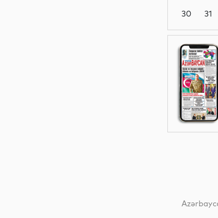
30
31
Analitik
Ədəbiyyat
Sosial
Sosial
Azərbayca