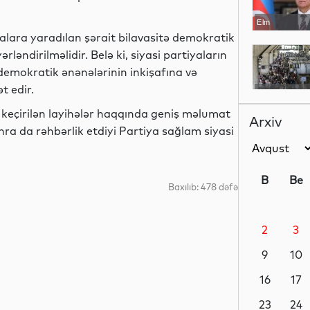
Elm
yalara yaradılan şərait bilavasitə demokratik
ləndirilməlidir. Belə ki, siyasi partiyaların
 demokratik ənənələrinin inkişafına və
t edir.
Dünya
 keçirilən layihələr haqqında geniş məlumat
Arxiv
ra da rəhbərlik etdiyi Partiya sağlam siyasi
Siyasət
B
Be
Baxılıb: 478 dəfə
2
3
Yeni
texnologiyalar
9
10
16
17
Analitik
23
24