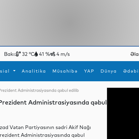
Bakı:
32 °C
41 %
4 m/s
Əla
sial
Analitika
Müsahibə
YAP
Dünya
Ədəbi
Prezident Administrasiyasında qəbul edilib
ya
İdman
Maraqlı
 Prezident Administrasiyasında qəbul
İdman
Yeni texnologiyalar
zad Vətən Partiyasının sədri Akif Nağı
rezident Administrasiyasında qəbul