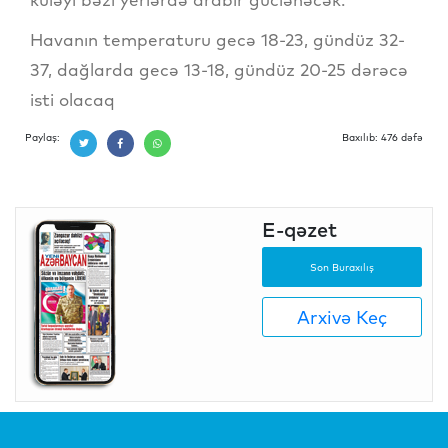
Havanın temperaturu gecə 18-23, gündüz 32-
37, dağlarda gecə 13-18, gündüz 20-25 dərəcə
isti olacaq
Paylaş:
Baxılıb: 476 dəfə
E-qəzet
Son Buraxılış
Arxivə Keç