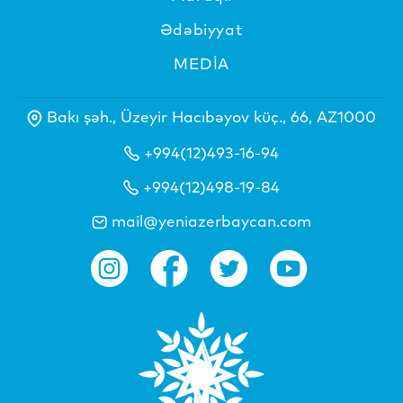
Ədəbiyyat
MEDİA
Bakı şəh., Üzeyir Hacıbəyov küç., 66, AZ1000
+994(12)493-16-94
+994(12)498-19-84
mail@yeniazerbaycan.com