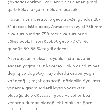
çaxacağı ehtimalı var. Arabir güclənən şimal-
qərb küləyi axşam mülayimləşəcək.
Havanın temperaturu gecə 20-24, gündüz 28-
31 dərəcə isti olacaq. Atmosfer təzyiqi 755 mm
civə sütunundan 758 mm civə sütununa
yüksələcək. Nisbi rütubət gecə 70-75 %,
gündüz 50-55 % təşkil edəcək.
Azərbaycanın əksər rayonlarında havanın
əsasən yağmursuz keçəcəyi, lakin gündüz bəzi
dağlıq və dağətəyi rayonlarda arabir yağış
yağacağı, şimşək çaxacağı gözlənilir. Ayrı-ayrı
yerlərdə qısamüddətli leysan xarakterli
olacağı, dolu düşəcəyi, gecə və səhər bəzi
yerlərdə duman olacağı ehtimalı var. Şərq
küləyi bəzi yerlərdə arabir güclənəcək.