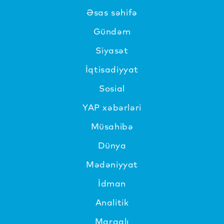
Əsas səhifə
Gündəm
Siyasət
İqtisadiyyat
Sosial
YAP xəbərləri
Müsahibə
Dünya
Mədəniyyat
İdman
Analitik
Maraqlı