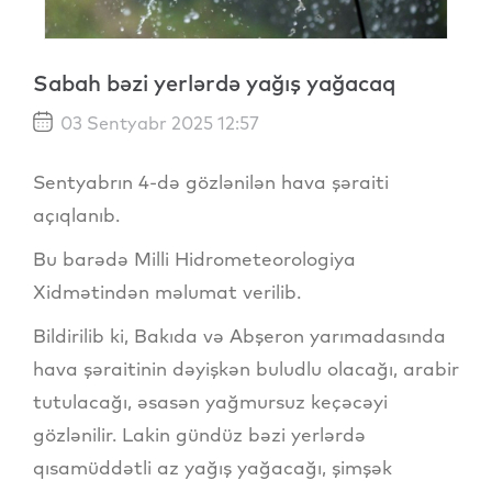
Sabah bəzi yerlərdə yağış yağacaq
03 Sentyabr 2025 12:57
Sentyabrın 4-də gözlənilən hava şəraiti
açıqlanıb.
Bu barədə Milli Hidrometeorologiya
Xidmətindən məlumat verilib.
Bildirilib ki, Bakıda və Abşeron yarımadasında
hava şəraitinin dəyişkən buludlu olacağı, arabir
tutulacağı, əsasən yağmursuz keçəcəyi
gözlənilir. Lakin gündüz bəzi yerlərdə
qısamüddətli az yağış yağacağı, şimşək