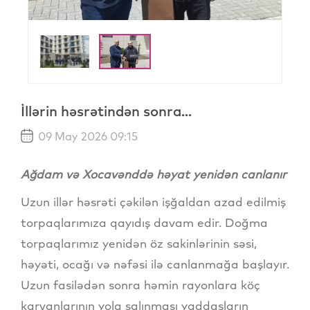
İllərin həsrətindən sonra...
09 May 2026 09:15
Ağdam və Xocavənddə həyat yenidən canlanır
Uzun illər həsrəti çəkilən işğaldan azad edilmiş
torpaqlarımıza qayıdış davam edir. Doğma
torpaqlarımız yenidən öz sakinlərinin səsi,
həyəti, ocağı və nəfəsi ilə canlanmağa başlayır.
Uzun fasilədən sonra həmin rayonlara köç
karvanlarının yola salınması yaddaşların