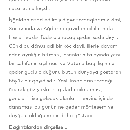
nəzarətinə keçdi.
İşğaldan azad edilmiş digər torpaqlarımız kimi,
Xocavəndə və Ağdama qayıdan ailələrin də
hissləri sözlə ifadə olunacaq qədər sadə deyil.
Çünki bu dönüş adi bir köç deyil, illərlə davam
edən ayrılığın bitməsi, insanların taleyində yeni
bir səhifənin açılması və Vətənə bağlılığın nə
qədər güclü olduğunu bütün dünyaya göstərən
böyük bir qayıdışdır. Yaşlı insanların torpağı
öpərək göz yaşlarını gizlədə bilməməsi,
gənclərin isə gələcək planlarını sevinc içində
danışması bu günün nə qədər möhtəşəm və
duyğulu olduğunu bir daha göstərir.
Dağıntılardan dirçəlişə...