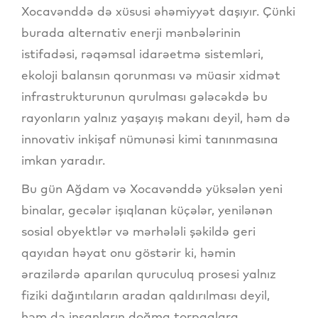
Xocavənddə də xüsusi əhəmiyyət daşıyır. Çünki
burada alternativ enerji mənbələrinin
istifadəsi, rəqəmsal idarəetmə sistemləri,
ekoloji balansın qorunması və müasir xidmət
infrastrukturunun qurulması gələcəkdə bu
rayonların yalnız yaşayış məkanı deyil, həm də
innovativ inkişaf nümunəsi kimi tanınmasına
imkan yaradır.
Bu gün Ağdam və Xocavənddə yüksələn yeni
binalar, gecələr işıqlanan küçələr, yenilənən
sosial obyektlər və mərhələli şəkildə geri
qayıdan həyat onu göstərir ki, həmin
ərazilərdə aparılan quruculuq prosesi yalnız
fiziki dağıntıların aradan qaldırılması deyil,
həm də insanların doğma torpaqlara