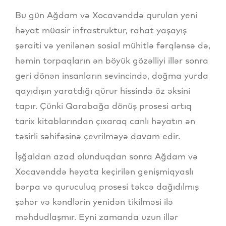
Bu gün Ağdam və Xocavənddə qurulan yeni
həyat müasir infrastruktur, rahat yaşayış
şəraiti və yenilənən sosial mühitlə fərqlənsə də,
həmin torpaqların ən böyük gözəlliyi illər sonra
geri dönən insanların sevincində, doğma yurda
qayıdışın yaratdığı qürur hissində öz əksini
tapır. Çünki Qarabağa dönüş prosesi artıq
tarix kitablarından çıxaraq canlı həyatın ən
təsirli səhifəsinə çevrilməyə davam edir.
İşğaldan azad olunduqdan sonra Ağdam və
Xocavənddə həyata keçirilən genişmiqyaslı
bərpa və quruculuq prosesi təkcə dağıdılmış
şəhər və kəndlərin yenidən tikilməsi ilə
məhdudlaşmır. Eyni zamanda uzun illər