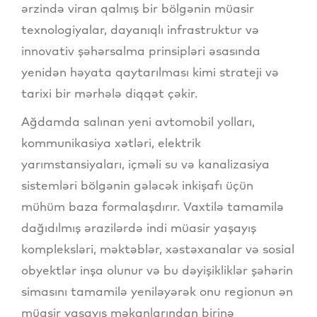
ərzində viran qalmış bir bölgənin müasir
texnologiyalar, dayanıqlı infrastruktur və
innovativ şəhərsalma prinsipləri əsasında
yenidən həyata qaytarılması kimi strateji və
tarixi bir mərhələ diqqət çəkir.
Ağdamda salınan yeni avtomobil yolları,
kommunikasiya xətləri, elektrik
yarımstansiyaları, içməli su və kanalizasiya
sistemləri bölgənin gələcək inkişafı üçün
mühüm baza formalaşdırır. Vaxtilə tamamilə
dağıdılmış ərazilərdə indi müasir yaşayış
kompleksləri, məktəblər, xəstəxanalar və sosial
obyektlər inşa olunur və bu dəyişikliklər şəhərin
simasını tamamilə yeniləyərək onu regionun ən
müasir yaşayış məkanlarından birinə