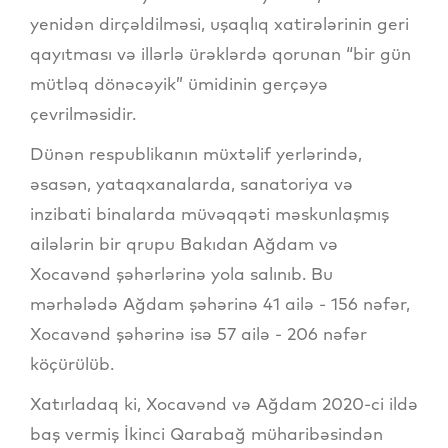
yenidən dirçəldilməsi, uşaqlıq xatirələrinin geri
qayıtması və illərlə ürəklərdə qorunan “bir gün
mütləq dönəcəyik” ümidinin gerçəyə
çevrilməsidir.
Dünən respublikanın müxtəlif yerlərində,
əsasən, yataqxanalarda, sanatoriya və
inzibati binalarda müvəqqəti məskunlaşmış
ailələrin bir qrupu Bakıdan Ağdam və
Xocavənd şəhərlərinə yola salınıb. Bu
mərhələdə Ağdam şəhərinə 41 ailə - 156 nəfər,
Xocavənd şəhərinə isə 57 ailə - 206 nəfər
köçürülüb.
Xatırladaq ki, Xocavənd və Ağdam 2020-ci ildə
baş vermiş İkinci Qarabağ müharibəsindən