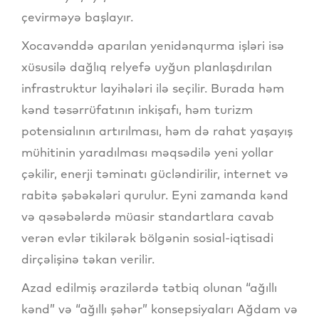
çevirməyə başlayır.
Xocavənddə aparılan yenidənqurma işləri isə
xüsusilə dağlıq relyefə uyğun planlaşdırılan
infrastruktur layihələri ilə seçilir. Burada həm
kənd təsərrüfatının inkişafı, həm turizm
potensialının artırılması, həm də rahat yaşayış
mühitinin yaradılması məqsədilə yeni yollar
çəkilir, enerji təminatı gücləndirilir, internet və
rabitə şəbəkələri qurulur. Eyni zamanda kənd
və qəsəbələrdə müasir standartlara cavab
verən evlər tikilərək bölgənin sosial-iqtisadi
dirçəlişinə təkan verilir.
Azad edilmiş ərazilərdə tətbiq olunan “ağıllı
kənd” və “ağıllı şəhər” konsepsiyaları Ağdam və