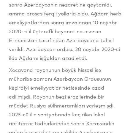
sonra Azərbaycanın nəzarətinə qaytarıldı,
amma proses fərqli yollarla oldu. Ağdam hərbi
əməliyyatlardan sonra imzalanan 10 noyabr
2020-ci il üçtərəfli bəyanatına əsasən
Ermənistan tərəfindən Azərbaycana təhvil
verildi. Azərbaycan ordusu 20 noyabr 2020-ci
ildə Ağdamı işğaldan azad etdi.
Xocavənd rayonunun böyük hissəsi isə
müharibə zamanı Azərbaycan Ordusunun
keçirdiyi əməliyyatlar nəticəsində azad
edilmişdi. Rayonun bəzi ərazilərində bir
müddət Rusiya sülhməramlıları yerləşmişdi.
2023-cü ilin sentyabrında keçirilən lokal
antiterror tədbirlərindən sonra Xocavəndin
qalan hissəsi də tam şəkildə Azərbaycanın