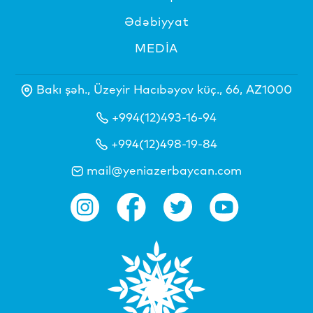
Ədəbiyyat
MEDİA
Bakı şəh., Üzeyir Hacıbəyov küç., 66, AZ1000
+994(12)493-16-94
+994(12)498-19-84
mail@yeniazerbaycan.com