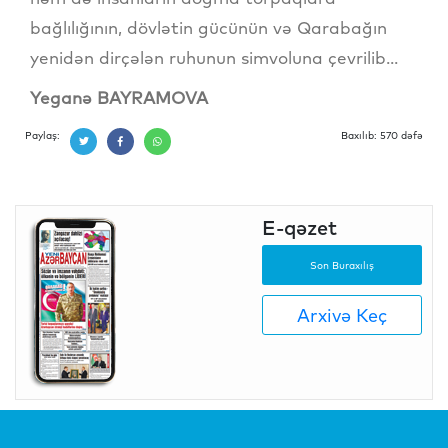
bağlılığının, dövlətin gücünün və Qarabağın
yenidən dirçələn ruhunun simvoluna çevrilib...
Yeganə BAYRAMOVA
Paylaş:
Baxılıb: 570 dəfə
E-qəzet
Son Buraxılış
Arxivə Keç