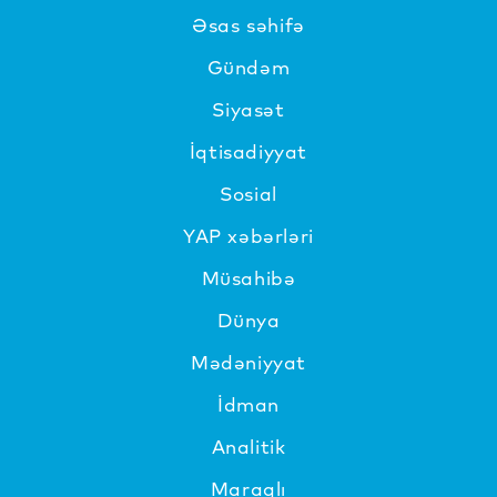
Əsas səhifə
Gündəm
Siyasət
İqtisadiyyat
Sosial
YAP xəbərləri
Müsahibə
Dünya
Mədəniyyat
İdman
Analitik
Maraqlı