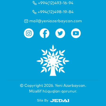
+994(12)493-16-94
+994(12)498-19-84
mail@yeniazerbaycan.com
© Copyright 2026.
Yeni Azərbaycan
.
Müəllif hüquqları qorunur.
Site By