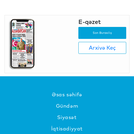
E-qəzet
Son Buraxılış
Arxivə Keç
Əsas səhifə
Gündəm
Siyasət
İqtisadiyyat