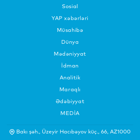
Sosial
YAP xəbərləri
Müsahibə
Dünya
Mədəniyyat
İdman
Analitik
Maraqlı
Ədəbiyyat
MEDİA
Bakı şəh., Üzeyir Hacıbəyov küç., 66, AZ1000