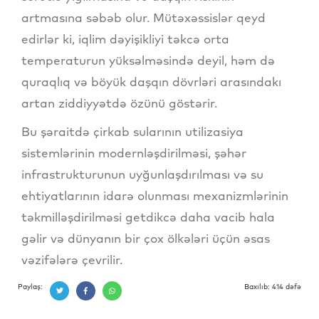
artmasına səbəb olur. Mütəxəssislər qeyd
edirlər ki, iqlim dəyişikliyi təkcə orta
temperaturun yüksəlməsində deyil, həm də
quraqlıq və böyük daşqın dövrləri arasındakı
artan ziddiyyətdə özünü göstərir.
Bu şəraitdə çirkab sularının utilizasiya
sistemlərinin modernləşdirilməsi, şəhər
infrastrukturunun uyğunlaşdırılması və su
ehtiyatlarının idarə olunması mexanizmlərinin
təkmilləşdirilməsi getdikcə daha vacib hala
gəlir və dünyanın bir çox ölkələri üçün əsas
vəzifələrə çevrilir.
Paylaş:
Baxılıb: 414 dəfə