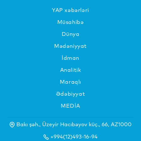
YAP xəbərləri
Müsahibə
Dünya
Mədəniyyat
İdman
Analitik
Maraqlı
Ədəbiyyat
MEDİA
Bakı şəh., Üzeyir Hacıbəyov küç., 66, AZ1000
+994(12)493-16-94