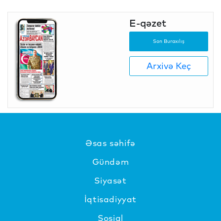
E-qəzet
Son Buraxılış
Arxivə Keç
Əsas səhifə
Gündəm
Siyasət
İqtisadiyyat
Sosial