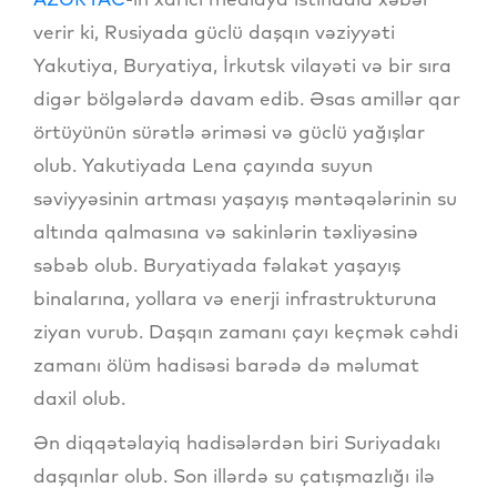
verir ki, Rusiyada güclü daşqın vəziyyəti
Yakutiya, Buryatiya, İrkutsk vilayəti və bir sıra
digər bölgələrdə davam edib. Əsas amillər qar
örtüyünün sürətlə əriməsi və güclü yağışlar
olub. Yakutiyada Lena çayında suyun
səviyyəsinin artması yaşayış məntəqələrinin su
altında qalmasına və sakinlərin təxliyəsinə
səbəb olub. Buryatiyada fəlakət yaşayış
binalarına, yollara və enerji infrastrukturuna
ziyan vurub. Daşqın zamanı çayı keçmək cəhdi
zamanı ölüm hadisəsi barədə də məlumat
daxil olub.
Ən diqqətəlayiq hadisələrdən biri Suriyadakı
daşqınlar olub. Son illərdə su çatışmazlığı ilə