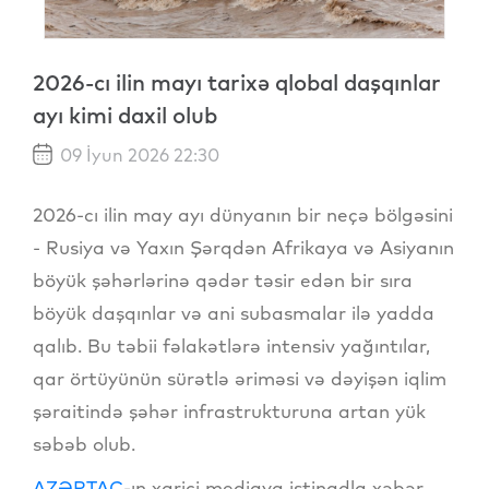
2026-cı ilin mayı tarixə qlobal daşqınlar
ayı kimi daxil olub
09 İyun 2026 22:30
2026-cı ilin may ayı dünyanın bir neçə bölgəsini
- Rusiya və Yaxın Şərqdən Afrikaya və Asiyanın
böyük şəhərlərinə qədər təsir edən bir sıra
böyük daşqınlar və ani subasmalar ilə yadda
qalıb. Bu təbii fəlakətlərə intensiv yağıntılar,
qar örtüyünün sürətlə əriməsi və dəyişən iqlim
şəraitində şəhər infrastrukturuna artan yük
səbəb olub.
AZƏRTAC
-ın xarici mediaya istinadla xəbər