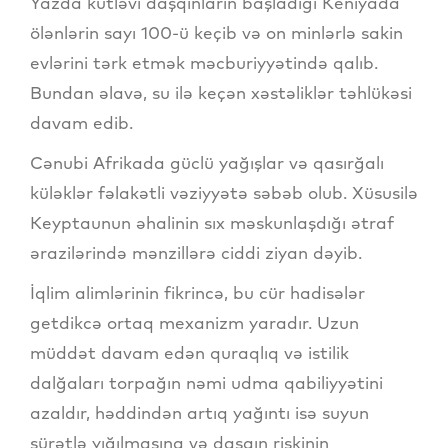
Yazda kütləvi daşqınların başladığı Keniyada
ölənlərin sayı 100-ü keçib və on minlərlə sakin
evlərini tərk etmək məcburiyyətində qalıb.
Bundan əlavə, su ilə keçən xəstəliklər təhlükəsi
davam edib.
Cənubi Afrikada güclü yağışlar və qasırğalı
küləklər fəlakətli vəziyyətə səbəb olub. Xüsusilə
Keyptaunun əhalinin sıx məskunlaşdığı ətraf
ərazilərində mənzillərə ciddi ziyan dəyib.
İqlim alimlərinin fikrincə, bu cür hadisələr
getdikcə ortaq mexanizm yaradır. Uzun
müddət davam edən quraqlıq və istilik
dalğaları torpağın nəmi udma qabiliyyətini
azaldır, həddindən artıq yağıntı isə suyun
sürətlə yığılmasına və daşqın riskinin