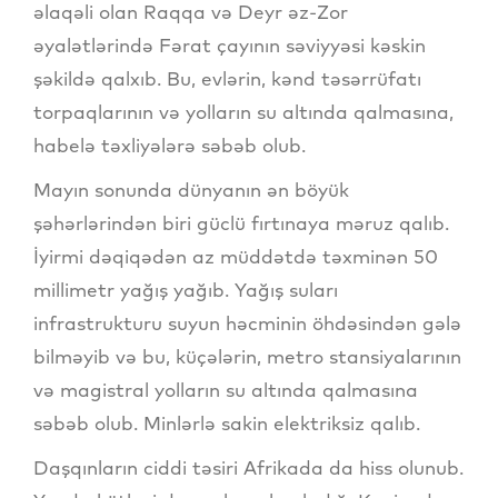
əlaqəli olan Raqqa və Deyr əz-Zor
əyalətlərində Fərat çayının səviyyəsi kəskin
şəkildə qalxıb. Bu, evlərin, kənd təsərrüfatı
torpaqlarının və yolların su altında qalmasına,
habelə təxliyələrə səbəb olub.
Mayın sonunda dünyanın ən böyük
şəhərlərindən biri güclü fırtınaya məruz qalıb.
İyirmi dəqiqədən az müddətdə təxminən 50
millimetr yağış yağıb. Yağış suları
infrastrukturu suyun həcminin öhdəsindən gələ
bilməyib və bu, küçələrin, metro stansiyalarının
və magistral yolların su altında qalmasına
səbəb olub. Minlərlə sakin elektriksiz qalıb.
Daşqınların ciddi təsiri Afrikada da hiss olunub.